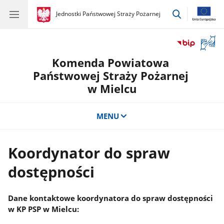
przejdź
gov.pl
Jednostki Państwowej Straży Pożarnej
gov.pl
Jednostki
do
Państwowej
wyszukiwar
Straży
Otwór
Pożarnej
okno
Komenda Powiatowa
z
tłuma
Państwowej Straży Pożarnej
języka
w Mielcu
migow
MENU
Koordynator do spraw
dostępności
Dane kontaktowe koordynatora do spraw dostępności
w KP PSP w Mielcu: