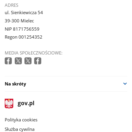
ADRES
ul. Sienkiewicza 54
39-300 Mielec
NIP 8171756559
Regon 001254352
MEDIA SPOŁECZNOŚCIOWE:
Na skróty
stopka
Strona
gov.pl
gov.pl
główna
gov.pl
Polityka cookies
Służba cywilna