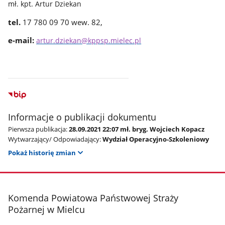
mł. kpt. Artur Dziekan
tel.
17 780 09 70 wew. 82,
e-mail:
artur.dziekan@kppsp.mielec.pl
Informacje o publikacji dokumentu
Pierwsza publikacja:
28.09.2021 22:07 mł. bryg. Wojciech Kopacz
Wytwarzający/ Odpowiadający:
Wydział Operacyjno-Szkoleniowy
Pokaż historię zmian
stopka
Komenda Powiatowa Państwowej Straży
Pożarnej w Mielcu