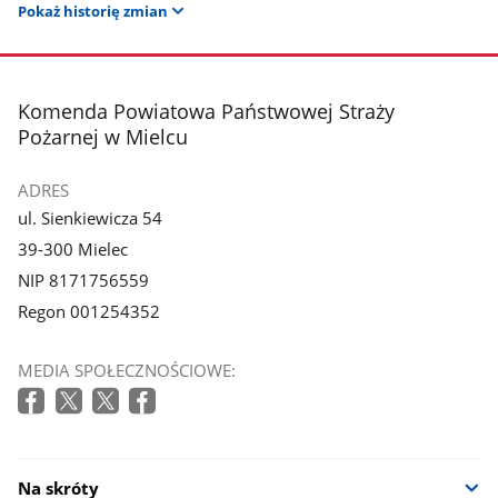
Pokaż historię zmian
stopka
Komenda Powiatowa Państwowej Straży
Pożarnej w Mielcu
ADRES
ul. Sienkiewicza 54
39-300 Mielec
NIP 8171756559
Regon 001254352
MEDIA SPOŁECZNOŚCIOWE:
Na skróty