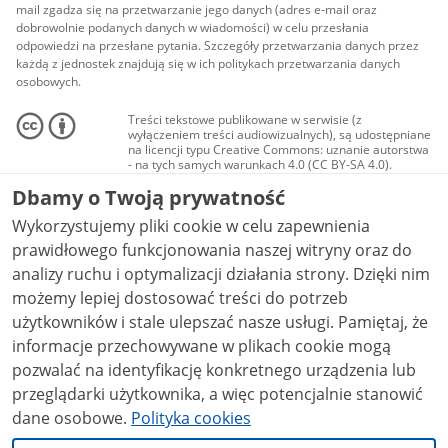
mail zgadza się na przetwarzanie jego danych (adres e-mail oraz
dobrowolnie podanych danych w wiadomości) w celu przesłania
odpowiedzi na przesłane pytania. Szczegóły przetwarzania danych przez
każdą z jednostek znajdują się w ich politykach przetwarzania danych
osobowych.
Treści tekstowe publikowane w serwisie (z
wyłączeniem treści audiowizualnych), są udostępniane
na licencji typu Creative Commons: uznanie autorstwa
- na tych samych warunkach 4.0 (CC BY-SA 4.0).
Materiały audiowizualne, w tym zdjęcia, materiały
Dbamy o Twoją prywatność
audio i wideo, są udostępniane na licencji typu
Creative Commons: uznanie autorstwa użycie
Wykorzystujemy pliki cookie w celu zapewnienia
niekomercyjne - bez utworów zależnych 4.0 (CC BY-
NC-ND 4.0), o ile nie jest to stwierdzone inaczej.
prawidłowego funkcjonowania naszej witryny oraz do
analizy ruchu i optymalizacji działania strony. Dzięki nim
możemy lepiej dostosować treści do potrzeb
użytkowników i stale ulepszać nasze usługi. Pamiętaj, że
informacje przechowywane w plikach cookie mogą
pozwalać na identyfikację konkretnego urządzenia lub
przeglądarki użytkownika, a więc potencjalnie stanowić
dane osobowe.
Polityka cookies