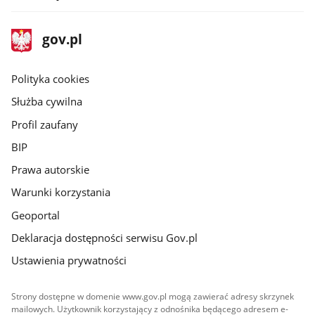
stopka
Strona
gov.pl
gov.pl
główna
gov.pl
Polityka cookies
Służba cywilna
Profil zaufany
BIP
Prawa autorskie
Warunki korzystania
Geoportal
Deklaracja dostępności serwisu Gov.pl
Ustawienia prywatności
Strony dostępne w domenie www.gov.pl mogą zawierać adresy skrzynek
mailowych. Użytkownik korzystający z odnośnika będącego adresem e-