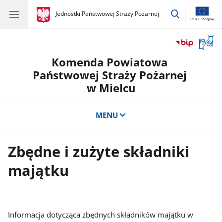
przejdź
gov.pl
Jednostki Państwowej Straży Pożarnej
gov.pl
Jednostki
do
Państwowej
wyszukiwar
Straży
Otwór
Pożarnej
okno
Komenda Powiatowa
z
tłuma
Państwowej Straży Pożarnej
języka
w Mielcu
migow
MENU
Zbędne i zużyte składniki
majątku
Informacja dotycząca zbędnych składników majątku w