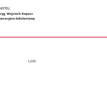
mentu
 bryg. Wojciech Kopacz
peracyjno-Szkoleniowy
Linki