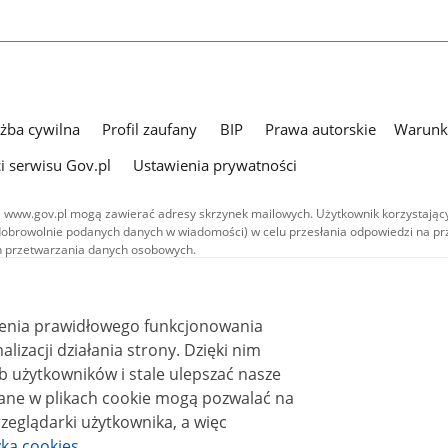
użba cywilna
Profil zaufany
BIP
Prawa autorskie
Warunki
i serwisu Gov.pl
Ustawienia prywatności
 www.gov.pl mogą zawierać adresy skrzynek mailowych. Użytkownik korzystający
dobrowolnie podanych danych w wiadomości) w celu przesłania odpowiedzi na prz
ach przetwarzania danych osobowych.
we publikowane w serwisie (z wyłączeniem treści audiowizualnych), są
 na licencji typu Creative Commons: uznanie autorstwa - na tych samych
 (CC BY-SA 4.0). Materiały audiowizualne, w tym zdjęcia, materiały audio i wideo
ienia prawidłowego funkcjonowania
ane na licencji typu Creative Commons: uznanie autorstwa użycie niekomercyjne 
ależnych 4.0 (CC BY-NC-ND 4.0), o ile nie jest to stwierdzone inaczej.
i działania strony. Dzięki nim
 użytkowników i stale ulepszać nasze
zeglądarki użytkownika, a więc
yka cookies