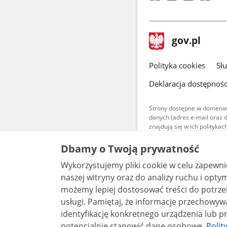
stopka
Strona
gov.pl
gov.pl
główna
gov.pl
Polityka cookies
Sł
Deklaracja dostępnośc
Strony dostępne w domenie
danych (adres e-mail oraz 
znajdują się w ich polityk
Treści teksto
Dbamy o Twoją prywatność
udostępniane
warunkach 4.0
Wykorzystujemy pliki cookie w celu zapewn
są udostępni
bez utworów z
naszej witryny oraz do analizy ruchu i optymalizacj
możemy lepiej dostosować treści do potrzeb
usługi. Pamiętaj, że informacje przechowywane w plikach cookie mogą pozwalać na
identyfikację konkretnego urządzenia lub pr
potencjalnie stanowić dane osobowe.
Polit