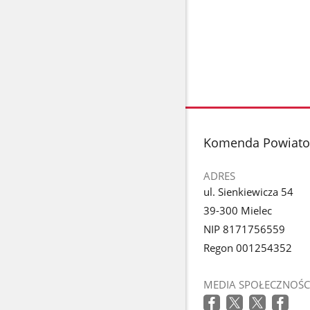
stopka
Komenda Powiatow
ADRES
ul. Sienkiewicza 54
39-300 Mielec
NIP 8171756559
Regon 001254352
MEDIA SPOŁECZNOŚC