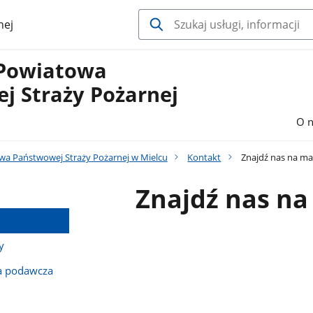
nej
Powiatowa
j Straży Pożarnej
O n
a Państwowej Straży Pożarnej w Mielcu
Kontakt
Znajdź nas na ma
Znajdź nas na
y
ka podawcza