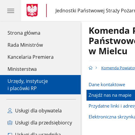
gov.pl
gov.pl
Jednostki Państwowej Straży Pożar
gov.pl
Jednostki
Państwowej
Straży
Komenda 
Pożarnej
gov.pl
Strona główna
Państwowe
Rada Ministrów
w Mielcu
Kancelaria Premiera
Komenda Powiatow
Ministerstwa
Urzędy, instytucje
Dane kontaktowe
i placówki RP
Znajdź nas na mapie
Przydatne linki i adres
Usługi dla obywatela
Elektroniczna skrzyn
Usługi dla przedsiębiorcy
Usługi dla urzędnika