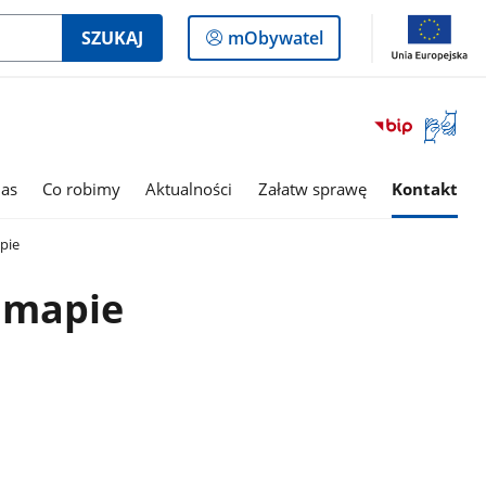
Logowanie
SZUKAJ
mObywatel
do
panelu
Otwórz
okno
z
tłumac
as
Co robimy
Aktualności
Załatw sprawę
Kontakt
języka
migowe
pie
 mapie