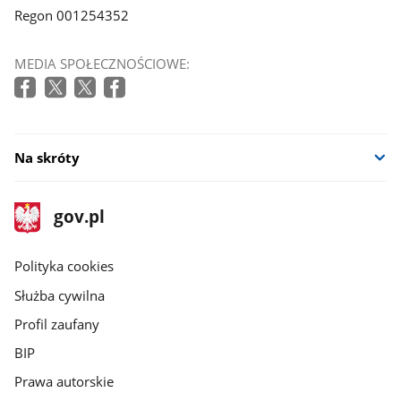
Regon 001254352
MEDIA SPOŁECZNOŚCIOWE:
Na skróty
stopka
Strona
gov.pl
gov.pl
główna
gov.pl
Polityka cookies
Służba cywilna
Profil zaufany
BIP
Prawa autorskie