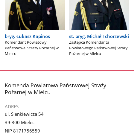
bryg. Łukasz Kapinos
st. bryg. Michał Tchórzewski
Komendant Powiatowy
Zastępca Komendanta
Państwowej Straży Pożarnej w
Powiatowego Państwowej Straży
Mielcu
Pożarnej w Mielcu
stopka
Komenda Powiatowa Państwowej Straży
Pożarnej w Mielcu
ADRES
ul. Sienkiewicza 54
39-300 Mielec
NIP 8171756559