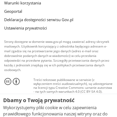
Warunki korzystania
Geoportal
Deklaracja dostępności serwisu Gov.pl
Ustawienia prywatności
Strony dostępne w domenie www.gov.pl mogą zawierać adresy skrzynek
mailowych. Użytkownik korzystający z odnośnika będącego adresem e-
mail zgadza się na przetwarzanie jego danych (adres e-mail oraz
dobrowolnie podanych danych w wiadomości) w celu przesłania
odpowiedzi na przesłane pytania. Szczegóły przetwarzania danych przez
każdą z jednostek znajdują się w ich politykach przetwarzania danych
osobowych.
Treści tekstowe publikowane w serwisie (z
wyłączeniem treści audiowizualnych), są udostępniane
na licencji typu Creative Commons: uznanie autorstwa
- na tych samych warunkach 4.0 (CC BY-SA 4.0).
Materiały audiowizualne, w tym zdjęcia, materiały
Dbamy o Twoją prywatność
audio i wideo, są udostępniane na licencji typu
Creative Commons: uznanie autorstwa użycie
Wykorzystujemy pliki cookie w celu zapewnienia
niekomercyjne - bez utworów zależnych 4.0 (CC BY-
NC-ND 4.0), o ile nie jest to stwierdzone inaczej.
prawidłowego funkcjonowania naszej witryny oraz do