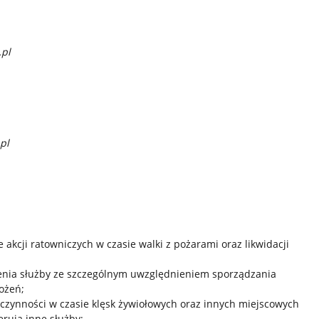
.pl
.pl
akcji ratowniczych w czasie walki z pożarami oraz likwidacji
nia służby ze szczególnym uwzględnieniem sporządzania
ożeń;
zynności w czasie klęsk żywiołowych oraz innych miejscowych
erują inne służby;