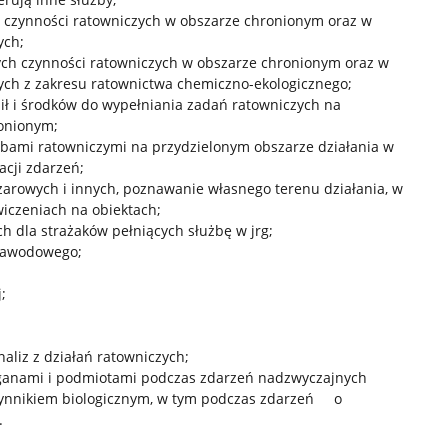
czynności ratowniczych w obszarze chronionym oraz w
ych;
ych czynności ratowniczych w obszarze chronionym oraz w
h z zakresu ratownictwa chemiczno-ekologicznego;
ł i środków do wypełniania zadań ratowniczych na
onionym;
żbami ratowniczymi na przydzielonym obszarze działania w
acji zdarzeń;
arowych i innych, poznawanie własnego terenu działania, w
wiczeniach na obiektach;
h dla strażaków pełniących służbę w jrg;
zawodowego;
;
aliz z działań ratowniczych;
ganami i podmiotami podczas zdarzeń nadzwyczajnych
ynnikiem biologicznym, w tym podczas zdarzeń o
.