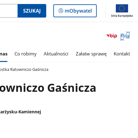
Logowanie
SZUKAJ
mObywatel
do
panelu
Otwórz
okno
z
tłumac
nas
Co robimy
Aktualności
Załatw sprawę
Kontakt
języka
migowe
ostka Ratowniczo Gaśnicza
towniczo Gaśnicza
karżysku-Kamiennej