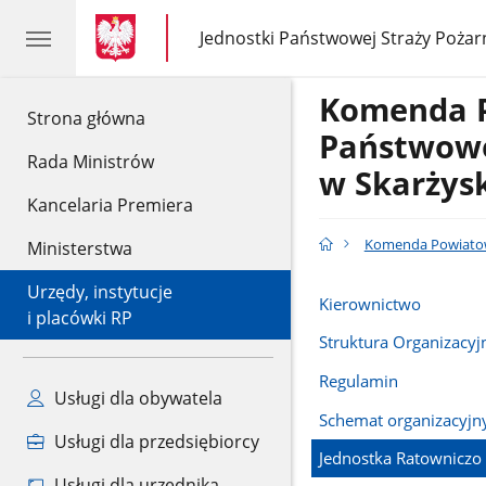
gov.pl
gov.pl
Jednostki Państwowej Straży Pożar
gov.pl
Jednostki
Państwowej
Straży
Komenda 
Pożarnej
gov.pl
Strona główna
Państwowe
Rada Ministrów
w Skarżys
Kancelaria Premiera
Komenda Powiatow
Ministerstwa
Urzędy, instytucje
Kierownictwo
i placówki RP
Struktura Organizacyj
Regulamin
Usługi dla obywatela
Schemat organizacyjn
Usługi dla przedsiębiorcy
Jednostka Ratowniczo
Usługi dla urzędnika