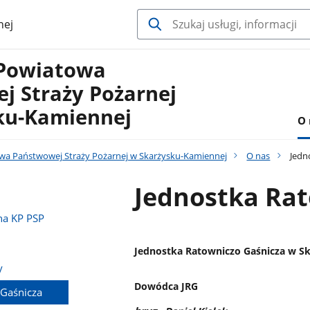
nej
Powiatowa
j Straży Pożarnej
ku-Kamiennej
O 
a Państwowej Straży Pożarnej w Skarżysku-Kamiennej
O nas
Jedn
Jednostka Ra
na KP PSP
Jednostka Ratowniczo Gaśnicza w S
y
Dowódca JRG
 Gaśnicza