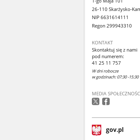
1-go Maja 101
26-110 Skarżysko-Ka
NIP 6631614111
Regon 299943310
KONTAKT
Skontaktuj się z nami
pod numerem:
41 25 11 757
W dni robocze
w godzinach: 07:30 -15:30
MEDIA SPOŁECZNOŚC
stopka
Strona
gov.pl
gov.pl
główna