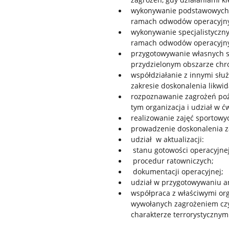
wykonywanie podstawowych 
ramach odwodów operacyjn
wykonywanie specjalistyczn
ramach odwodów operacyjnyc
przygotowywanie własnych si
przydzielonym obszarze chr
współdziałanie z innymi słu
zakresie doskonalenia likwid
rozpoznawanie zagrożeń poż
tym organizacja i udział w ć
realizowanie zajęć sportowyc
prowadzenie doskonalenia 
udział w aktualizacji:
stanu gotowości operacyjnej
procedur ratowniczych;
dokumentacji operacyjnej;
udział w przygotowywaniu an
współpraca z właściwymi or
wywołanych zagrożeniem cz
charakterze terrorystycznym