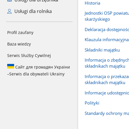
Historia
Usługi dla rolnika
Jednostki OSP powiat
skarżyskiego
Deklaracja dostępnośc
Profil zaufany
Klauzula informacyjn
Baza wiedzy
Składniki majątku
Serwis Służby Cywilnej
Informacja o zbędnyc
składnikach majątku
Сайт для громадян України
–
Serwis dla obywateli Ukrainy
Informacja o przekaz
składnikach majątku
Informacje udostępni
Polityki
Standardy ochrony ma