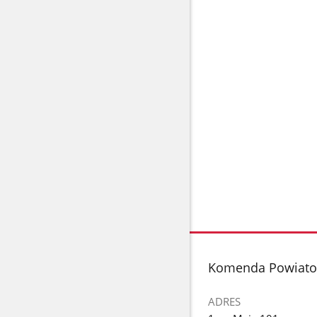
stopka
Komenda Powiatow
ADRES