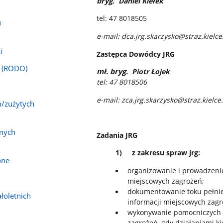
bryg
. Daniel Kiełek
tel: 47 8018505
u
e-mail: dca.jrg.skarzysko@straz.kielce
i
Zastępca Dowódcy JRG
a (RODO)
mł. bryg
. Piotr Łojek
tel: 47 8018506
e-mail: zca.jrg.skarzysko@straz.kielce
h/zużytych
anych
Zadania JRG
1) z zakresu spraw jrg:
one
organizowanie i prowadzenie 
miejscowych zagrożeń;
dokumentowanie toku pełnie
łoletnich
informacji miejscowych zagr
wykonywanie pomocniczych c
zagrożeń, gdy działaniami ki