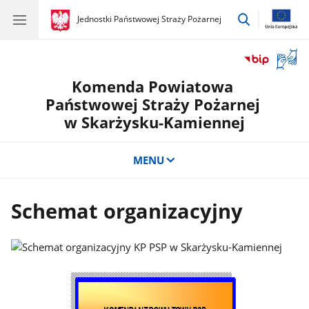
przejdź
gov.pl
Jednostki Państwowej Straży Pożarnej
gov.pl
Jednostki
do
Państwowej
wyszukiwar
Straży
Otwór
Pożarnej
okno
Komenda Powiatowa
z
tłuma
Państwowej Straży Pożarnej
języka
w Skarżysku-Kamiennej
migow
MENU
Schemat organizacyjny