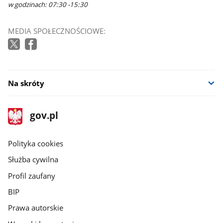
w godzinach: 07:30 -15:30
MEDIA SPOŁECZNOŚCIOWE:
Na skróty
stopka
Strona
gov.pl
gov.pl
główna
gov.pl
Polityka cookies
Służba cywilna
Profil zaufany
BIP
Prawa autorskie