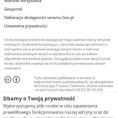
Warunki korzystania
Geoportal
Deklaracja dostępności serwisu Gov.pl
Ustawienia prywatności
Strony dostępne w domenie www.gov.pl mogą zawierać adresy skrzynek
mailowych. Użytkownik korzystający z odnośnika będącego adresem e-
mail zgadza się na przetwarzanie jego danych (adres e-mail oraz
dobrowolnie podanych danych w wiadomości) w celu przesłania
odpowiedzi na przesłane pytania. Szczegóły przetwarzania danych przez
każdą z jednostek znajdują się w ich politykach przetwarzania danych
osobowych.
Treści tekstowe publikowane w serwisie (z
wyłączeniem treści audiowizualnych), są udostępniane
na licencji typu Creative Commons: uznanie autorstwa
- na tych samych warunkach 4.0 (CC BY-SA 4.0).
Materiały audiowizualne, w tym zdjęcia, materiały
Dbamy o Twoją prywatność
audio i wideo, są udostępniane na licencji typu
Creative Commons: uznanie autorstwa użycie
Wykorzystujemy pliki cookie w celu zapewnienia
niekomercyjne - bez utworów zależnych 4.0 (CC BY-
NC-ND 4.0), o ile nie jest to stwierdzone inaczej.
prawidłowego funkcjonowania naszej witryny oraz do