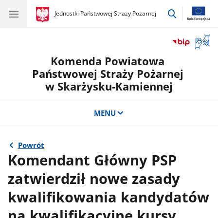
przejdź
gov.pl
Jednostki Państwowej Straży Pożarnej
gov.pl
Jednostki
do
Państwowej
wyszukiwar
Straży
Otwór
Pożarnej
okno
Komenda Powiatowa
z
tłuma
Państwowej Straży Pożarnej
języka
w Skarżysku-Kamiennej
migow
MENU
Powrót
Komendant Główny PSP
zatwierdził nowe zasady
kwalifikowania kandydatów
na kwalifikacyjne kursy