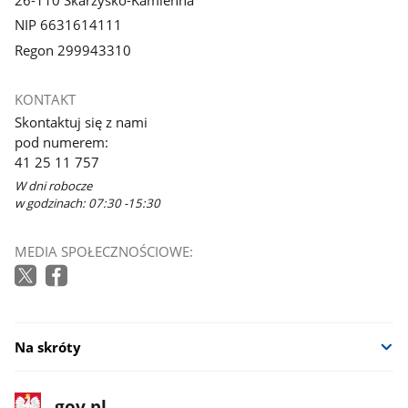
NIP 6631614111
Regon 299943310
KONTAKT
Skontaktuj się z nami
pod numerem:
41 25 11 757
W dni robocze
w godzinach: 07:30 -15:30
MEDIA SPOŁECZNOŚCIOWE:
Na skróty
stopka
Strona
gov.pl