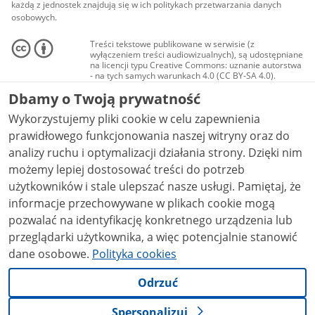
każdą z jednostek znajdują się w ich politykach przetwarzania danych
osobowych.
Treści tekstowe publikowane w serwisie (z
wyłączeniem treści audiowizualnych), są udostępniane
na licencji typu Creative Commons: uznanie autorstwa
- na tych samych warunkach 4.0 (CC BY-SA 4.0).
Materiały audiowizualne, w tym zdjęcia, materiały
Dbamy o Twoją prywatność
audio i wideo, są udostępniane na licencji typu
Creative Commons: uznanie autorstwa użycie
Wykorzystujemy pliki cookie w celu zapewnienia
niekomercyjne - bez utworów zależnych 4.0 (CC BY-
NC-ND 4.0), o ile nie jest to stwierdzone inaczej.
prawidłowego funkcjonowania naszej witryny oraz do
analizy ruchu i optymalizacji działania strony. Dzięki nim
możemy lepiej dostosować treści do potrzeb
użytkowników i stale ulepszać nasze usługi. Pamiętaj, że
informacje przechowywane w plikach cookie mogą
pozwalać na identyfikację konkretnego urządzenia lub
przeglądarki użytkownika, a więc potencjalnie stanowić
dane osobowe.
Polityka cookies
Odrzuć
Spersonalizuj