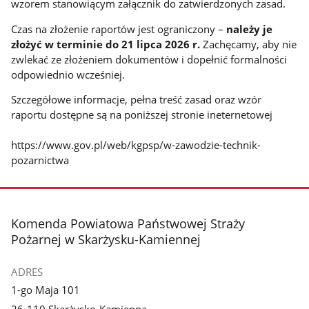
wzorem stanowiącym załącznik do zatwierdzonych zasad.
Czas na złożenie raportów jest ograniczony –
należy je
złożyć w terminie do 21 lipca 2026 r.
Zachęcamy, aby nie
zwlekać ze złożeniem dokumentów i dopełnić formalności
odpowiednio wcześniej.
Szczegółowe informacje, pełna treść zasad oraz wzór
raportu dostępne są na poniższej stronie ineternetowej
https://www.gov.pl/web/kgpsp/w-zawodzie-technik-
pozarnictwa
stopka
Komenda Powiatowa Państwowej Straży
Pożarnej w Skarżysku-Kamiennej
ADRES
1-go Maja 101
26-110 Skarżysko-Kamienna