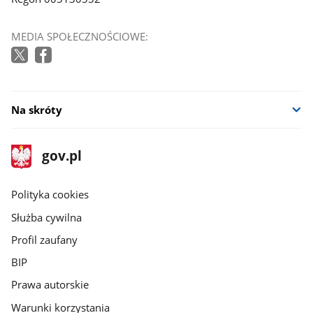
MEDIA SPOŁECZNOŚCIOWE:
Na skróty
stopka
Strona
gov.pl
gov.pl
główna
gov.pl
Polityka cookies
Służba cywilna
Profil zaufany
BIP
Prawa autorskie
Warunki korzystania