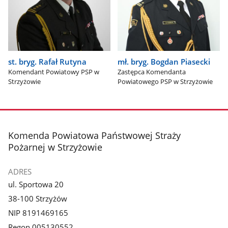
st. bryg. Rafał Rutyna
mł. bryg. Bogdan Piasecki
Komendant Powiatowy PSP w
Zastępca Komendanta
Strzyżowie
Powiatowego PSP w Strzyżowie
stopka
Komenda Powiatowa Państwowej Straży
Pożarnej w Strzyżowie
ADRES
ul. Sportowa 20
38-100 Strzyżów
NIP 8191469165
Regon 005130552