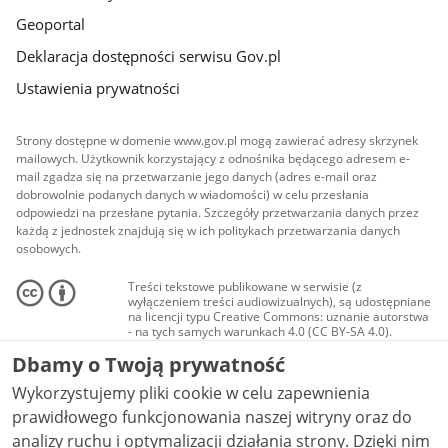
Geoportal
Deklaracja dostępności serwisu Gov.pl
Ustawienia prywatności
Strony dostępne w domenie www.gov.pl mogą zawierać adresy skrzynek
mailowych. Użytkownik korzystający z odnośnika będącego adresem e-
mail zgadza się na przetwarzanie jego danych (adres e-mail oraz
dobrowolnie podanych danych w wiadomości) w celu przesłania
odpowiedzi na przesłane pytania. Szczegóły przetwarzania danych przez
każdą z jednostek znajdują się w ich politykach przetwarzania danych
osobowych.
Treści tekstowe publikowane w serwisie (z
wyłączeniem treści audiowizualnych), są udostępniane
na licencji typu Creative Commons: uznanie autorstwa
- na tych samych warunkach 4.0 (CC BY-SA 4.0).
Materiały audiowizualne, w tym zdjęcia, materiały
Dbamy o Twoją prywatność
audio i wideo, są udostępniane na licencji typu
Creative Commons: uznanie autorstwa użycie
Wykorzystujemy pliki cookie w celu zapewnienia
niekomercyjne - bez utworów zależnych 4.0 (CC BY-
NC-ND 4.0), o ile nie jest to stwierdzone inaczej.
prawidłowego funkcjonowania naszej witryny oraz do
analizy ruchu i optymalizacji działania strony. Dzięki nim