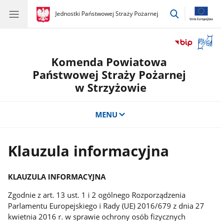
przejdź
gov.pl
Jednostki Państwowej Straży Pożarnej
gov.pl
Jednostki
do
Państwowej
wyszukiwar
Straży
Otwór
Pożarnej
okno
Komenda Powiatowa
z
tłuma
Państwowej Straży Pożarnej
języka
w Strzyżowie
migow
MENU
Klauzula informacyjna
KLAUZULA INFORMACYJNA
Zgodnie z art. 13 ust. 1 i 2 ogólnego Rozporządzenia
Parlamentu Europejskiego i Rady (UE) 2016/679 z dnia 27
kwietnia 2016 r. w sprawie ochrony osób fizycznych