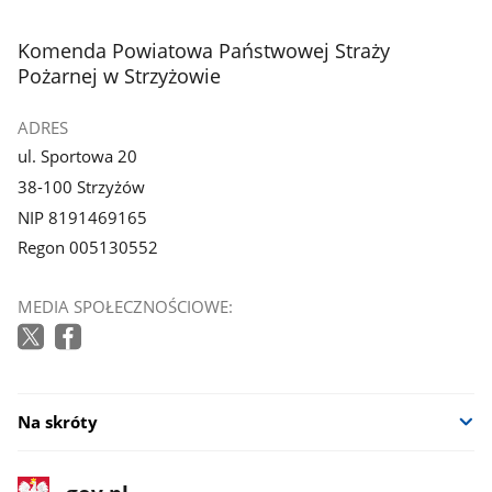
stopka
Komenda Powiatowa Państwowej Straży
Pożarnej w Strzyżowie
ADRES
ul. Sportowa 20
38-100 Strzyżów
NIP 8191469165
Regon 005130552
MEDIA SPOŁECZNOŚCIOWE:
Na skróty
stopka
Strona