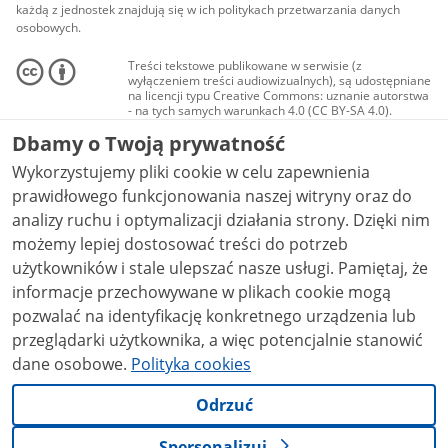
każdą z jednostek znajdują się w ich politykach przetwarzania danych
osobowych.
Treści tekstowe publikowane w serwisie (z
wyłączeniem treści audiowizualnych), są udostępniane
na licencji typu Creative Commons: uznanie autorstwa
- na tych samych warunkach 4.0 (CC BY-SA 4.0).
Materiały audiowizualne, w tym zdjęcia, materiały
Dbamy o Twoją prywatność
audio i wideo, są udostępniane na licencji typu
Creative Commons: uznanie autorstwa użycie
Wykorzystujemy pliki cookie w celu zapewnienia
niekomercyjne - bez utworów zależnych 4.0 (CC BY-
NC-ND 4.0), o ile nie jest to stwierdzone inaczej.
prawidłowego funkcjonowania naszej witryny oraz do
analizy ruchu i optymalizacji działania strony. Dzięki nim
możemy lepiej dostosować treści do potrzeb
użytkowników i stale ulepszać nasze usługi. Pamiętaj, że
informacje przechowywane w plikach cookie mogą
pozwalać na identyfikację konkretnego urządzenia lub
przeglądarki użytkownika, a więc potencjalnie stanowić
dane osobowe.
Polityka cookies
Odrzuć
Spersonalizuj