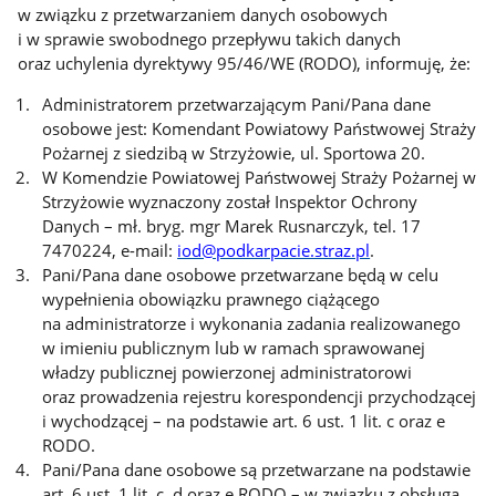
w związku z przetwarzaniem danych osobowych
i w sprawie swobodnego przepływu takich danych
oraz uchylenia dyrektywy 95/46/WE (RODO), informuję, że:
Administratorem przetwarzającym Pani/Pana dane
osobowe jest: Komendant Powiatowy Państwowej Straży
Pożarnej z siedzibą w Strzyżowie, ul. Sportowa 20.
W Komendzie Powiatowej Państwowej Straży Pożarnej w
Strzyżowie wyznaczony został Inspektor Ochrony
Danych – mł. bryg. mgr Marek Rusnarczyk, tel. 17
7470224, e-mail:
iod@podkarpacie.straz.pl
.
Pani/Pana dane osobowe przetwarzane będą w celu
wypełnienia obowiązku prawnego ciążącego
na administratorze i wykonania zadania realizowanego
w imieniu publicznym lub w ramach sprawowanej
władzy publicznej powierzonej administratorowi
oraz prowadzenia rejestru korespondencji przychodzącej
i wychodzącej – na podstawie art. 6 ust. 1 lit. c oraz e
RODO.
Pani/Pana dane osobowe są przetwarzane na podstawie
art. 6 ust. 1 lit. c, d oraz e RODO – w związku z obsługą