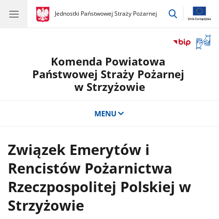
przejdź
gov.pl
Jednostki Państwowej Straży Pożarnej
gov.pl
Jednostki
do
Państwowej
wyszukiwar
Straży
Otwór
Pożarnej
okno
Komenda Powiatowa
z
tłuma
Państwowej Straży Pożarnej
języka
w Strzyżowie
migow
MENU
Związek Emerytów i
Rencistów Pożarnictwa
Rzeczpospolitej Polskiej w
Strzyżowie