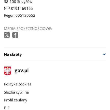
38-100 Strzyżów
NIP 8191469165
Regon 005130552
MEDIA SPOŁECZNOŚCIOWE:
Na skróty
stopka
Strona
gov.pl
gov.pl
główna
gov.pl
Polityka cookies
Służba cywilna
Profil zaufany
BIP