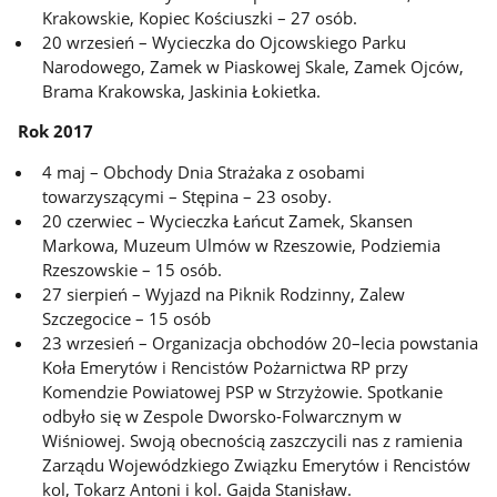
Krakowskie, Kopiec Kościuszki – 27 osób.
20 wrzesień – Wycieczka do Ojcowskiego Parku
Narodowego, Zamek w Piaskowej Skale, Zamek Ojców,
Brama Krakowska, Jaskinia Łokietka.
Rok 2017
4 maj – Obchody Dnia Strażaka z osobami
towarzyszącymi – Stępina – 23 osoby.
20 czerwiec – Wycieczka Łańcut Zamek, Skansen
Markowa, Muzeum Ulmów w Rzeszowie, Podziemia
Rzeszowskie – 15 osób.
27 sierpień – Wyjazd na Piknik Rodzinny, Zalew
Szczegocice – 15 osób
23 wrzesień – Organizacja obchodów 20–lecia powstania
Koła Emerytów i Rencistów Pożarnictwa RP przy
Komendzie Powiatowej PSP w Strzyżowie. Spotkanie
odbyło się w Zespole Dworsko-Folwarcznym w
Wiśniowej. Swoją obecnością zaszczycili nas z ramienia
Zarządu Wojewódzkiego Związku Emerytów i Rencistów
kol, Tokarz Antoni i kol. Gajda Stanisław.