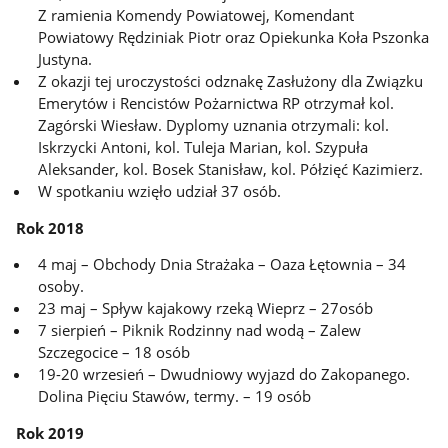
Z ramienia Komendy Powiatowej, Komendant
Powiatowy Rędziniak Piotr oraz Opiekunka Koła Pszonka
Justyna.
Z okazji tej uroczystości odznakę Zasłużony dla Związku
Emerytów i Rencistów Pożarnictwa RP otrzymał kol.
Zagórski Wiesław. Dyplomy uznania otrzymali: kol.
Iskrzycki Antoni, kol. Tuleja Marian, kol. Szypuła
Aleksander, kol. Bosek Stanisław, kol. Półzięć Kazimierz.
W spotkaniu wzięło udział 37 osób.
Rok 2018
4 maj – Obchody Dnia Strażaka – Oaza Łętownia – 34
osoby.
23 maj – Spływ kajakowy rzeką Wieprz – 27osób
7 sierpień – Piknik Rodzinny nad wodą – Zalew
Szczegocice – 18 osób
19-20 wrzesień – Dwudniowy wyjazd do Zakopanego.
Dolina Pięciu Stawów, termy. – 19 osób
Rok 2019