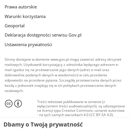
Prawa autorskie
Warunki korzystania
Geoportal
Deklaracja dostępności serwisu Gov.pl
Ustawienia prywatności
Strony dostępne w domenie www.gov.pl mogą zawierać adresy skrzynek
mailowych. Użytkownik korzystający z odnośnika będącego adresem e-
mail zgadza się na przetwarzanie jego danych (adres e-mail oraz
dobrowolnie podanych danych w wiadomości) w celu przesłania
odpowiedzi na przesłane pytania. Szczegóły przetwarzania danych przez
każdą z jednostek znajdują się w ich politykach przetwarzania danych
osobowych.
Treści tekstowe publikowane w serwisie (z
wyłączeniem treści audiowizualnych), są udostępniane
na licencji typu Creative Commons: uznanie autorstwa
- na tych samych warunkach 4.0 (CC BY-SA 4.0).
Materiały audiowizualne, w tym zdjęcia, materiały
Dbamy o Twoją prywatność
audio i wideo, są udostępniane na licencji typu
Creative Commons: uznanie autorstwa użycie