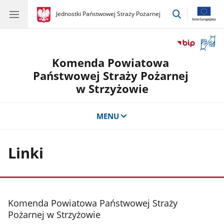
przejdź
gov.pl
Jednostki Państwowej Straży Pożarnej
gov.pl
Jednostki
do
Państwowej
wyszukiwar
Straży
Otwór
Pożarnej
okno
Komenda Powiatowa
z
tłuma
Państwowej Straży Pożarnej
języka
w Strzyżowie
migow
MENU
Linki
stopka
Komenda Powiatowa Państwowej Straży
Pożarnej w Strzyżowie