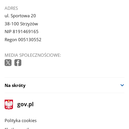
ADRES
ul. Sportowa 20
38-100 Strzyżów
NIP 8191469165
Regon 005130552
MEDIA SPOŁECZNOŚCIOWE:
Na skróty
stopka
Strona
gov.pl
gov.pl
główna
gov.pl
Polityka cookies