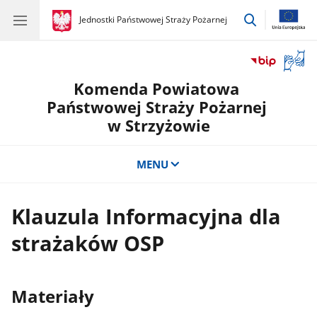
przejdź
gov.pl
Jednostki Państwowej Straży Pożarnej
gov.pl
Jednostki
do
Państwowej
wyszukiwar
Straży
Otwór
Pożarnej
okno
Komenda Powiatowa
z
tłuma
Państwowej Straży Pożarnej
języka
w Strzyżowie
migow
MENU
Klauzula Informacyjna dla
strażaków OSP
Materiały