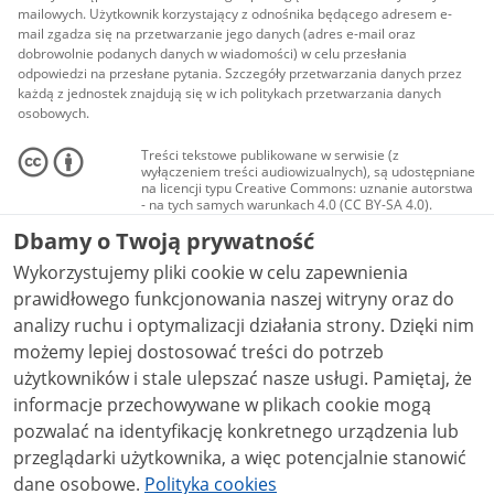
mailowych. Użytkownik korzystający z odnośnika będącego adresem e-
mail zgadza się na przetwarzanie jego danych (adres e-mail oraz
dobrowolnie podanych danych w wiadomości) w celu przesłania
odpowiedzi na przesłane pytania. Szczegóły przetwarzania danych przez
każdą z jednostek znajdują się w ich politykach przetwarzania danych
osobowych.
Treści tekstowe publikowane w serwisie (z
wyłączeniem treści audiowizualnych), są udostępniane
na licencji typu Creative Commons: uznanie autorstwa
- na tych samych warunkach 4.0 (CC BY-SA 4.0).
Materiały audiowizualne, w tym zdjęcia, materiały
Dbamy o Twoją prywatność
audio i wideo, są udostępniane na licencji typu
Creative Commons: uznanie autorstwa użycie
Wykorzystujemy pliki cookie w celu zapewnienia
niekomercyjne - bez utworów zależnych 4.0 (CC BY-
NC-ND 4.0), o ile nie jest to stwierdzone inaczej.
prawidłowego funkcjonowania naszej witryny oraz do
analizy ruchu i optymalizacji działania strony. Dzięki nim
możemy lepiej dostosować treści do potrzeb
użytkowników i stale ulepszać nasze usługi. Pamiętaj, że
informacje przechowywane w plikach cookie mogą
pozwalać na identyfikację konkretnego urządzenia lub
przeglądarki użytkownika, a więc potencjalnie stanowić
dane osobowe.
Polityka cookies