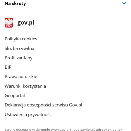
Na skróty
stopka
Strona
gov.pl
gov.pl
główna
gov.pl
Polityka cookies
Służba cywilna
Profil zaufany
BIP
Prawa autorskie
Warunki korzystania
Geoportal
Deklaracja dostępności serwisu Gov.pl
Ustawienia prywatności
Strony dostępne w domenie www.gov.pl mogą zawierać adresy skrzynek