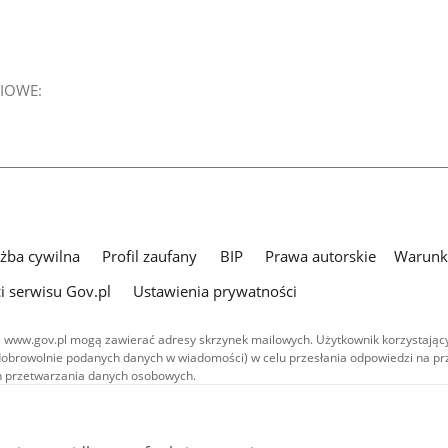
IOWE:
użba cywilna
Profil zaufany
BIP
Prawa autorskie
Warunki
i serwisu Gov.pl
Ustawienia prywatności
 www.gov.pl mogą zawierać adresy skrzynek mailowych. Użytkownik korzystający
dobrowolnie podanych danych w wiadomości) w celu przesłania odpowiedzi na prz
ach przetwarzania danych osobowych.
we publikowane w serwisie (z wyłączeniem treści audiowizualnych), są
 na licencji typu Creative Commons: uznanie autorstwa - na tych samych
 (CC BY-SA 4.0). Materiały audiowizualne, w tym zdjęcia, materiały audio i wideo