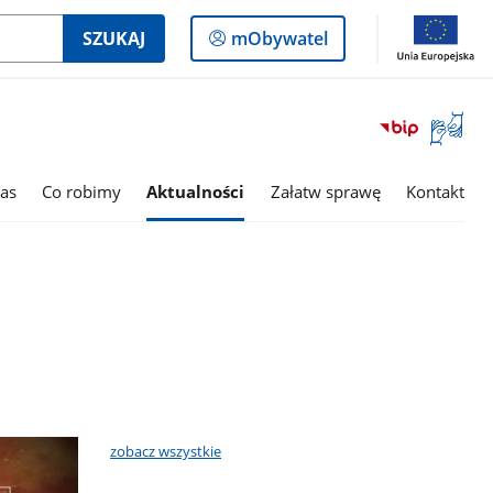
Logowanie
SZUKAJ
mObywatel
do
panelu
Otwórz
okno
z
tłumac
as
Co robimy
Aktualności
Załatw sprawę
Kontakt
języka
migowe
zobacz wszystkie