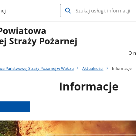
nej
Powiatowa
j Straży Pożarnej
O n
a Państwowej Straży Pożarnej w Wałczu
Aktualności
Informacje
Informacje