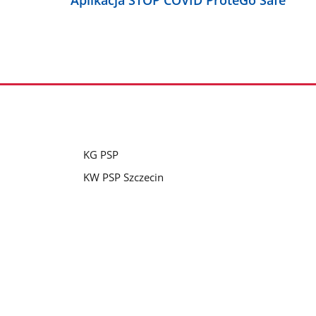
Aplikacja STOP COVID ProteGo Safe
KG PSP
KW PSP Szczecin