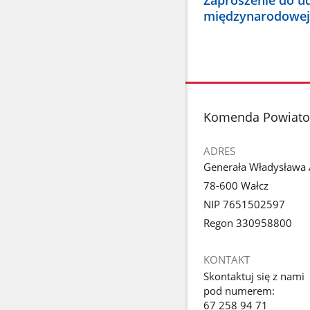
Zaproszenie do u
międzynarodowej 
stopka
Komenda Powiato
ADRES
Generała Władysława 
78-600 Wałcz
NIP 7651502597
Regon 330958800
KONTAKT
Skontaktuj się z nami
pod numerem:
67 258 94 71