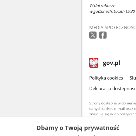
W dni robocze
w godzinach: 07:30 -15:30
MEDIA SPOŁECZNOŚC
stopka
Strona
gov.pl
gov.pl
główna
gov.pl
Polityka cookies
Sł
Deklaracja dostępnośc
Strony dostępne w domenie
danych (adres e-mail oraz 
znajdują się w ich polityk
Treści teksto
Dbamy o Twoją prywatność
udostępniane
warunkach 4.0