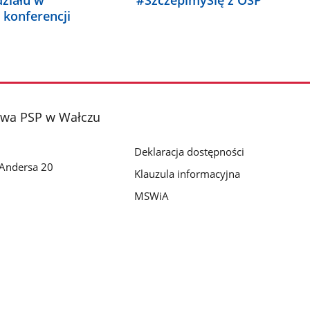
działu w
#SzczepimySię z OSP
konferencji
wa PSP w Wałczu
Deklaracja dostępności
Andersa 20
Klauzula informacyjna
MSWiA