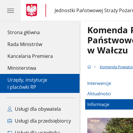
gov.pl
gov.pl
Jednostki Państwowej Straży Pożar
gov.pl
Jednostki
Państwowej
Straży
Komenda 
Pożarnej
gov.pl
Strona główna
Państwowe
Rada Ministrów
w Wałczu
Kancelaria Premiera
Komenda Powiatow
Ministerstwa
Urzędy, instytucje
Interwencje
i placówki RP
Aktualności
Informacje
Usługi dla obywatela
Usługi dla przedsiębiorcy
Usługi dla urzędnika