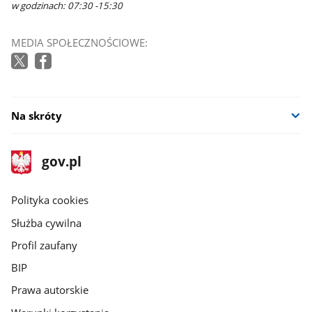
w godzinach: 07:30 -15:30
MEDIA SPOŁECZNOŚCIOWE:
Na skróty
stopka
Strona
gov.pl
gov.pl
główna
gov.pl
Polityka cookies
Służba cywilna
Profil zaufany
BIP
Prawa autorskie