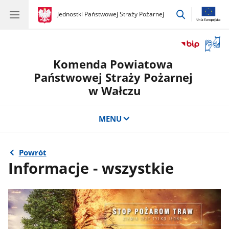
przejdź
gov.pl
Jednostki Państwowej Straży Pożarnej
gov.pl
Jednostki
do
Państwowej
wyszukiwar
Straży
Otwór
Pożarnej
okno
Komenda Powiatowa
z
tłuma
Państwowej Straży Pożarnej
języka
w Wałczu
migow
MENU
Powrót
Informacje - wszystkie