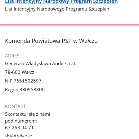
List Intencyjny Narodowy Program Szczepień
List Intencyjny Narodowego Programu Szczepień
stopka
Komenda Powiatowa PSP w Wałczu
ADRES
Generała Władysława Andersa 20
78-600 Wałcz
NIP 7651502597
Regon 330958800
KONTAKT
Skontaktuj się z nami
pod numerem:
67 258 94 71
W dni robocze