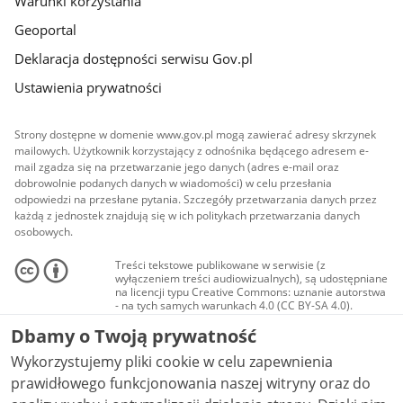
Warunki korzystania
Geoportal
Deklaracja dostępności serwisu Gov.pl
Ustawienia prywatności
Strony dostępne w domenie www.gov.pl mogą zawierać adresy skrzynek
mailowych. Użytkownik korzystający z odnośnika będącego adresem e-
mail zgadza się na przetwarzanie jego danych (adres e-mail oraz
dobrowolnie podanych danych w wiadomości) w celu przesłania
odpowiedzi na przesłane pytania. Szczegóły przetwarzania danych przez
każdą z jednostek znajdują się w ich politykach przetwarzania danych
osobowych.
Treści tekstowe publikowane w serwisie (z
wyłączeniem treści audiowizualnych), są udostępniane
na licencji typu Creative Commons: uznanie autorstwa
- na tych samych warunkach 4.0 (CC BY-SA 4.0).
Materiały audiowizualne, w tym zdjęcia, materiały
Dbamy o Twoją prywatność
audio i wideo, są udostępniane na licencji typu
Creative Commons: uznanie autorstwa użycie
Wykorzystujemy pliki cookie w celu zapewnienia
niekomercyjne - bez utworów zależnych 4.0 (CC BY-
NC-ND 4.0), o ile nie jest to stwierdzone inaczej.
prawidłowego funkcjonowania naszej witryny oraz do