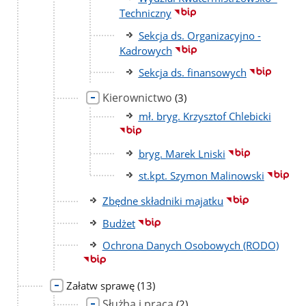
Techniczny
Sekcja ds. Organizacyjno -
Kadrowych
Sekcja ds. finansowych
Kierownictwo
liczba
(3)
podstron
mł. bryg. Krzysztof Chlebicki
bryg. Marek Lniski
st.kpt. Szymon Malinowski
Zbędne składniki majatku
Budżet
Ochrona Danych Osobowych (RODO)
liczba
Załatw sprawę
(13)
podstron
Służba i praca
liczba
(2)