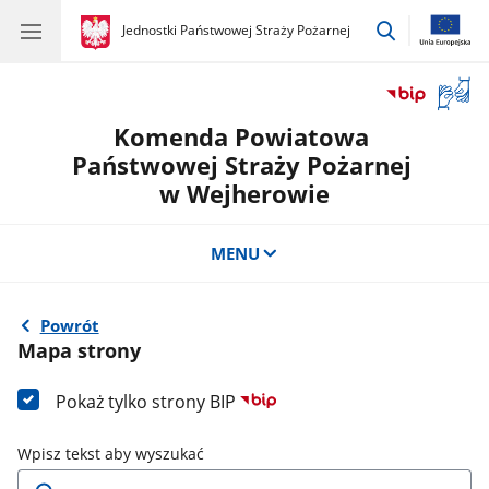
przejdź
gov.pl
Jednostki Państwowej Straży Pożarnej
gov.pl
Jednostki
do
Państwowej
wyszukiwar
Straży
Otwór
Pożarnej
okno
Komenda Powiatowa
z
tłuma
Państwowej Straży Pożarnej
języka
w Wejherowie
migow
MENU
Powrót
Mapa strony
Pokaż tylko strony BIP
Wpisz tekst aby wyszukać