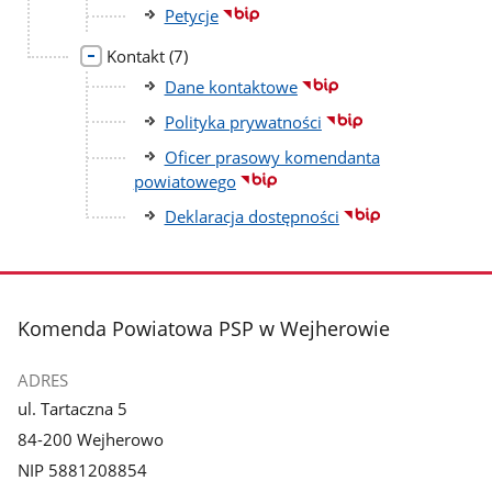
Petycje
liczba
Kontakt
(7)
podstron
Dane kontaktowe
Polityka prywatności
Oficer prasowy komendanta
powiatowego
Deklaracja dostępności
stopka
Komenda Powiatowa PSP w Wejherowie
ADRES
ul. Tartaczna 5
84-200 Wejherowo
NIP 5881208854