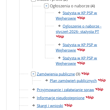
podstron
Ogłoszenia o naborze
liczba
(4)
podstron
Stażysta w KP PSP w
Wejherowie
Ogloszenie o naborze -
styczeń 2026- stażysta PT
Stażysta w KP PSP w
Wejherowie
Stażysta w KP PSP w
Wejherowie
liczba
Zamówienia publiczne
(3)
podstron
Plan zamówień publicznych
Przyjmowanie i załatwianie spraw
Informacje nieudostępnione
Skargi i wnioski