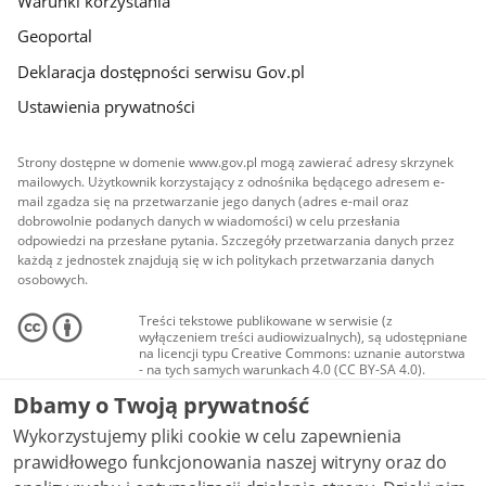
Warunki korzystania
Geoportal
Deklaracja dostępności serwisu Gov.pl
Ustawienia prywatności
Strony dostępne w domenie www.gov.pl mogą zawierać adresy skrzynek
mailowych. Użytkownik korzystający z odnośnika będącego adresem e-
mail zgadza się na przetwarzanie jego danych (adres e-mail oraz
dobrowolnie podanych danych w wiadomości) w celu przesłania
odpowiedzi na przesłane pytania. Szczegóły przetwarzania danych przez
każdą z jednostek znajdują się w ich politykach przetwarzania danych
osobowych.
Treści tekstowe publikowane w serwisie (z
wyłączeniem treści audiowizualnych), są udostępniane
na licencji typu Creative Commons: uznanie autorstwa
- na tych samych warunkach 4.0 (CC BY-SA 4.0).
Materiały audiowizualne, w tym zdjęcia, materiały
Dbamy o Twoją prywatność
audio i wideo, są udostępniane na licencji typu
Creative Commons: uznanie autorstwa użycie
Wykorzystujemy pliki cookie w celu zapewnienia
niekomercyjne - bez utworów zależnych 4.0 (CC BY-
NC-ND 4.0), o ile nie jest to stwierdzone inaczej.
prawidłowego funkcjonowania naszej witryny oraz do