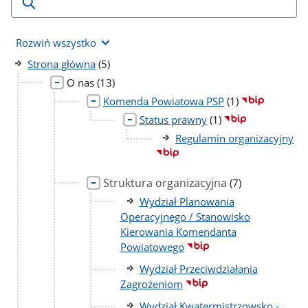
Rozwiń wszystko
liczba
Strona główna
(5)
podstron
liczba
O nas
(13)
podstron
liczba
Komenda Powiatowa PSP
(1)
podstron
liczba
Status prawny
(1)
podstron
Regulamin organizacyjny
Struktura organizacyjna
liczba
(7)
podstron
Wydział Planowania
Operacyjnego / Stanowisko
Kierowania Komendanta
Powiatowego
Wydział Przeciwdziałania
Zagrożeniom
Wydział Kwatermistrzowsko -