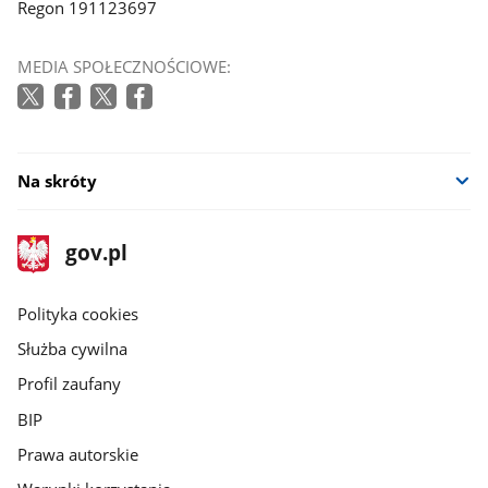
Regon 191123697
MEDIA SPOŁECZNOŚCIOWE:
Na skróty
stopka
Strona
gov.pl
gov.pl
główna
gov.pl
Polityka cookies
Służba cywilna
Profil zaufany
BIP
Prawa autorskie