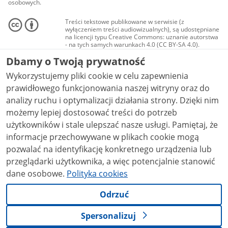
osobowych.
Treści tekstowe publikowane w serwisie (z
wyłączeniem treści audiowizualnych), są udostępniane
na licencji typu Creative Commons: uznanie autorstwa
- na tych samych warunkach 4.0 (CC BY-SA 4.0).
Materiały audiowizualne, w tym zdjęcia, materiały
Dbamy o Twoją prywatność
audio i wideo, są udostępniane na licencji typu
Creative Commons: uznanie autorstwa użycie
Wykorzystujemy pliki cookie w celu zapewnienia
niekomercyjne - bez utworów zależnych 4.0 (CC BY-
NC-ND 4.0), o ile nie jest to stwierdzone inaczej.
prawidłowego funkcjonowania naszej witryny oraz do
analizy ruchu i optymalizacji działania strony. Dzięki nim
możemy lepiej dostosować treści do potrzeb
użytkowników i stale ulepszać nasze usługi. Pamiętaj, że
informacje przechowywane w plikach cookie mogą
pozwalać na identyfikację konkretnego urządzenia lub
przeglądarki użytkownika, a więc potencjalnie stanowić
dane osobowe.
Polityka cookies
Odrzuć
Spersonalizuj