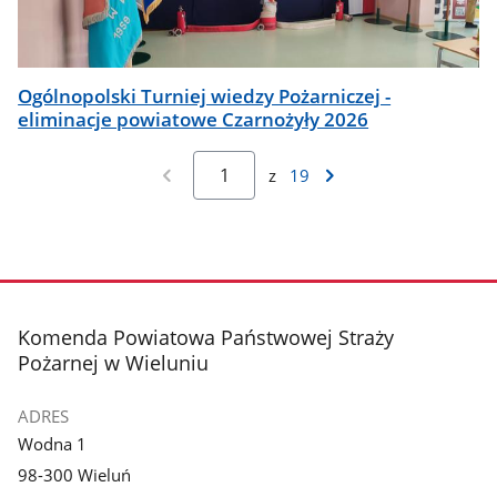
Ogólnopolski Turniej wiedzy Pożarniczej -
eliminacje powiatowe Czarnożyły 2026
z
19
stopka
Komenda Powiatowa Państwowej Straży
Pożarnej w Wieluniu
ADRES
Wodna 1
98-300 Wieluń