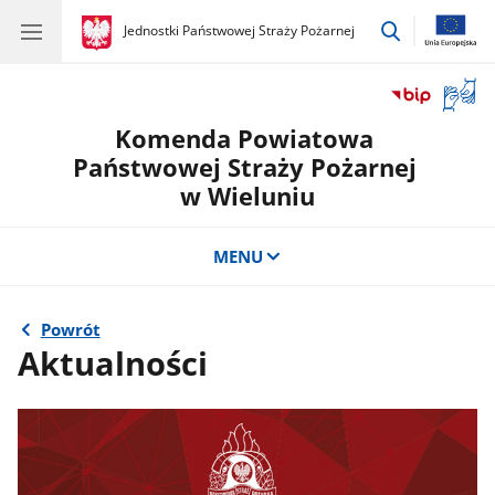
przejdź
gov.pl
Jednostki Państwowej Straży Pożarnej
gov.pl
Jednostki
do
Państwowej
wyszukiwar
Straży
Otwór
Pożarnej
okno
Komenda Powiatowa
z
tłuma
Państwowej Straży Pożarnej
języka
w Wieluniu
migow
MENU
Powrót
Aktualności