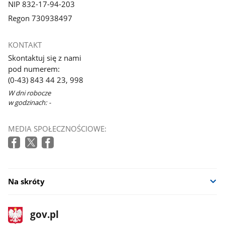
NIP 832-17-94-203
Regon 730938497
KONTAKT
Skontaktuj się z nami
pod numerem:
(0-43) 843 44 23, 998
W dni robocze
w godzinach: -
MEDIA SPOŁECZNOŚCIOWE:
Na skróty
stopka
Strona
gov.pl
gov.pl