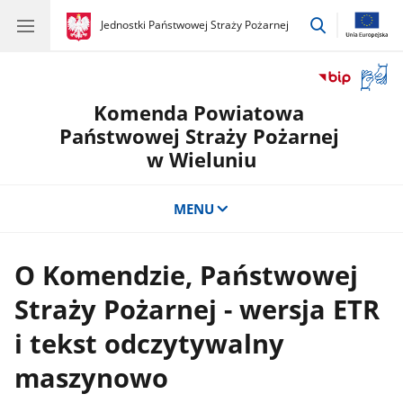
przejdź
gov.pl
Jednostki Państwowej Straży Pożarnej
gov.pl
Jednostki
do
Państwowej
wyszukiwar
Straży
Otwór
Pożarnej
okno
Komenda Powiatowa
z
tłuma
Państwowej Straży Pożarnej
języka
w Wieluniu
migow
MENU
O Komendzie, Państwowej
Straży Pożarnej - wersja ETR
i tekst odczytywalny
maszynowo