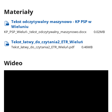
Materiały
Tekst odczytywalny maszynowo - KP PSP w
Wieluniu
KP​_PSP​_Wieluń-​_tekst​_odczytywalny​_maszynowo.docx
0.02MB
Tekst​_łatwy​_do​_czytania2​_ETR​_Wieluń
Tekst​_łatwy​_do​_czytania2​_ETR​_Wieluń.pdf
0.46MB
Wideo