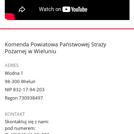
stopka
Komenda Powiatowa Państwowej Straży
Pożarnej w Wieluniu
ADRES
Wodna 1
98-300 Wieluń
NIP 832-17-94-203
Regon 730938497
KONTAKT
Skontaktuj się z nami
pod numerem: