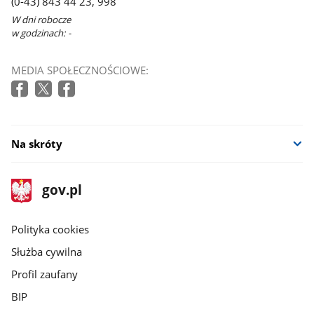
(0-43) 843 44 23, 998
W dni robocze
w godzinach: -
MEDIA SPOŁECZNOŚCIOWE:
Na skróty
stopka
Strona
gov.pl
gov.pl
główna
gov.pl
Polityka cookies
Służba cywilna
Profil zaufany
BIP