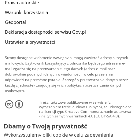
Prawa autorskie
Warunki korzystania
Geoportal
Deklaracja dostępności serwisu Gov.pl
Ustawienia prywatności
Strony dostępne w domenie www.gov.pl mogą zawierać adresy skrzynek
mailowych. Użytkownik korzystający z odnośnika będącego adresem e-
mail zgadza się na przetwarzanie jego danych (adres e-mail oraz
dobrowolnie podanych danych w wiadomości) w celu przesłania
odpowiedzi na przesłane pytania. Szczegóły przetwarzania danych przez
każdą z jednostek znajdują się w ich politykach przetwarzania danych
osobowych.
Treści tekstowe publikowane w serwisie (z
wyłączeniem treści audiowizualnych), są udostępniane
na licencji typu Creative Commons: uznanie autorstwa
- na tych samych warunkach 4.0 (CC BY-SA 4.0).
Materiały audiowizualne, w tym zdjęcia, materiały
Dbamy o Twoją prywatność
audio i wideo, są udostępniane na licencji typu
Creative Commons: uznanie autorstwa użycie
Wykorzystujemy pliki cookie w celu zapewnienia
niekomercyjne - bez utworów zależnych 4.0 (CC BY-