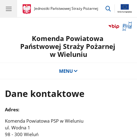
przejdź
gov.pl
Jednostki Państwowej Straży Pożarnej
gov.pl
Jednostki
do
Państwowej
wyszukiwar
Straży
Otwór
Pożarnej
okno
Komenda Powiatowa
z
tłuma
Państwowej Straży Pożarnej
języka
w Wieluniu
migow
MENU
Dane kontaktowe
Adres:
Komenda Powiatowa PSP w Wieluniu
ul. Wodna 1
98 - 300 Wieluń