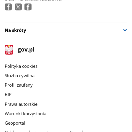
Na skróty
stopka
Strona
gov.pl
gov.pl
główna
gov.pl
Polityka cookies
Służba cywilna
Profil zaufany
BIP
Prawa autorskie
Warunki korzystania
Geoportal