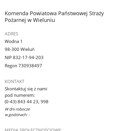
stopka
Komenda Powiatowa Państwowej Straży
Pożarnej w Wieluniu
ADRES
Wodna 1
98-300 Wieluń
NIP 832-17-94-203
Regon 730938497
KONTAKT
Skontaktuj się z nami
pod numerem:
(0-43) 843 44 23, 998
W dni robocze
w godzinach: -
MEDIA SPOŁECZNOŚCIOWE: