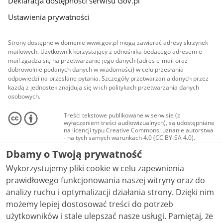
Deklaracja dostępności serwisu Gov.pl
Ustawienia prywatności
Strony dostępne w domenie www.gov.pl mogą zawierać adresy skrzynek
mailowych. Użytkownik korzystający z odnośnika będącego adresem e-
mail zgadza się na przetwarzanie jego danych (adres e-mail oraz
dobrowolnie podanych danych w wiadomości) w celu przesłania
odpowiedzi na przesłane pytania. Szczegóły przetwarzania danych przez
każdą z jednostek znajdują się w ich politykach przetwarzania danych
osobowych.
Treści tekstowe publikowane w serwisie (z
wyłączeniem treści audiowizualnych), są udostępniane
na licencji typu Creative Commons: uznanie autorstwa
- na tych samych warunkach 4.0 (CC BY-SA 4.0).
Materiały audiowizualne, w tym zdjęcia, materiały
Dbamy o Twoją prywatność
audio i wideo, są udostępniane na licencji typu
Creative Commons: uznanie autorstwa użycie
Wykorzystujemy pliki cookie w celu zapewnienia
niekomercyjne - bez utworów zależnych 4.0 (CC BY-
NC-ND 4.0), o ile nie jest to stwierdzone inaczej.
prawidłowego funkcjonowania naszej witryny oraz do
analizy ruchu i optymalizacji działania strony. Dzięki nim
możemy lepiej dostosować treści do potrzeb
użytkowników i stale ulepszać nasze usługi. Pamiętaj, że