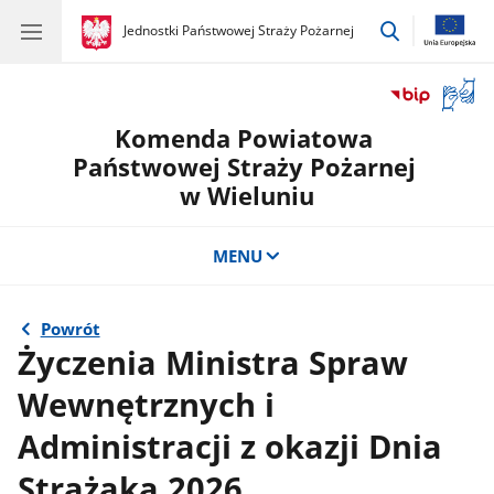
przejdź
gov.pl
Jednostki Państwowej Straży Pożarnej
gov.pl
Jednostki
do
Państwowej
wyszukiwar
Straży
Otwór
Pożarnej
okno
Komenda Powiatowa
z
tłuma
Państwowej Straży Pożarnej
języka
w Wieluniu
migow
MENU
Powrót
Życzenia Ministra Spraw
Wewnętrznych i
Administracji z okazji Dnia
Strażaka 2026