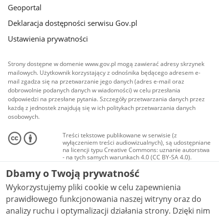
Geoportal
Deklaracja dostępności serwisu Gov.pl
Ustawienia prywatności
Strony dostępne w domenie www.gov.pl mogą zawierać adresy skrzynek
mailowych. Użytkownik korzystający z odnośnika będącego adresem e-
mail zgadza się na przetwarzanie jego danych (adres e-mail oraz
dobrowolnie podanych danych w wiadomości) w celu przesłania
odpowiedzi na przesłane pytania. Szczegóły przetwarzania danych przez
każdą z jednostek znajdują się w ich politykach przetwarzania danych
osobowych.
Treści tekstowe publikowane w serwisie (z
wyłączeniem treści audiowizualnych), są udostępniane
na licencji typu Creative Commons: uznanie autorstwa
- na tych samych warunkach 4.0 (CC BY-SA 4.0).
Materiały audiowizualne, w tym zdjęcia, materiały
Dbamy o Twoją prywatność
audio i wideo, są udostępniane na licencji typu
Creative Commons: uznanie autorstwa użycie
Wykorzystujemy pliki cookie w celu zapewnienia
niekomercyjne - bez utworów zależnych 4.0 (CC BY-
NC-ND 4.0), o ile nie jest to stwierdzone inaczej.
prawidłowego funkcjonowania naszej witryny oraz do
analizy ruchu i optymalizacji działania strony. Dzięki nim