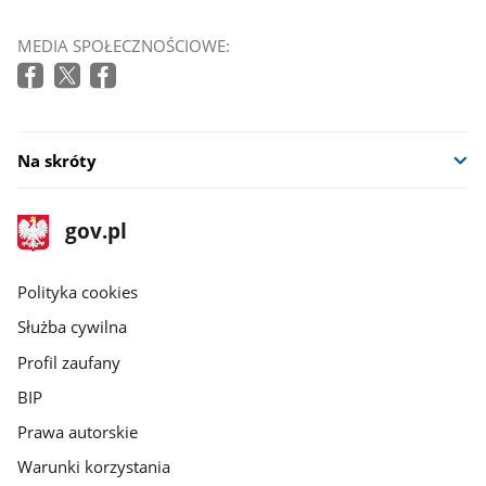
MEDIA SPOŁECZNOŚCIOWE:
Na skróty
stopka
Strona
gov.pl
gov.pl
główna
gov.pl
Polityka cookies
Służba cywilna
Profil zaufany
BIP
Prawa autorskie
Warunki korzystania