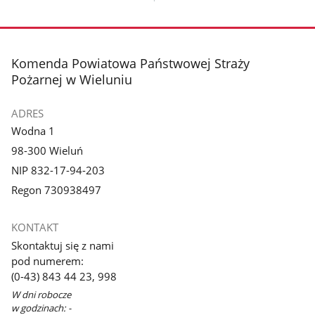
Pokaż
zdjęcie
1
z
stopka
Komenda Powiatowa Państwowej Straży
galerii.
Pożarnej w Wieluniu
ADRES
Wodna 1
98-300 Wieluń
NIP 832-17-94-203
Regon 730938497
KONTAKT
Skontaktuj się z nami
pod numerem:
(0-43) 843 44 23, 998
W dni robocze
w godzinach: -