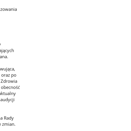
izowania
y
ających
ana.
owująca,
 oraz po
a Zdrowia
ę obecność
aktualny
 audycji
sa Rady
e zmian.