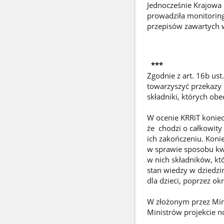
Jednocześnie Krajowa 
prowadziła monitorin
przepisów zawartych w 
***
Zgodnie z art. 16b ust
towarzyszyć przekazy
składniki, których obe
W ocenie KRRiT koniec
że chodzi o całkowity 
ich zakończeniu. Koni
w sprawie sposobu kw
w nich składników, kt
stan wiedzy w dziedzin
dla dzieci, poprzez okr
W złożonym przez Mini
Ministrów projekcie no