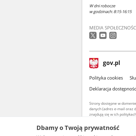
W dni robocze
w godzinach: 8:15-16:15
MEDIA SPOŁECZNOŚC
stopka
Strona
gov.pl
gov.pl
główna
gov.pl
Polityka cookies
Sł
Deklaracja dostępnośc
Strony dostępne w domenie
danych (adres e-mail oraz 
znajdują się w ich polityk
Treści teksto
Dbamy o Twoją prywatność
udostępniane
warunkach 4.0