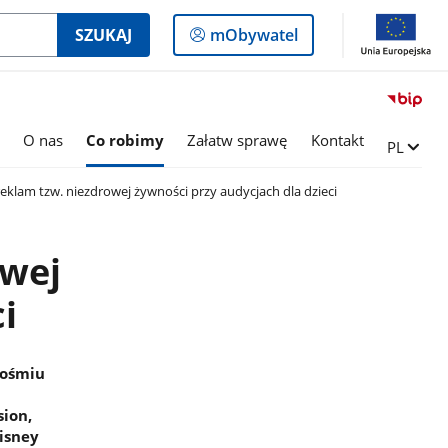
Logowanie
SZUKAJ
mObywatel
do
panelu
O nas
Co robimy
Załatw sprawę
Kontakt
Zmień ję
PL
eklam tzw. niezdrowej żywności przy audycjach dla dzieci
owej
i
 ośmiu
sion,
Disney