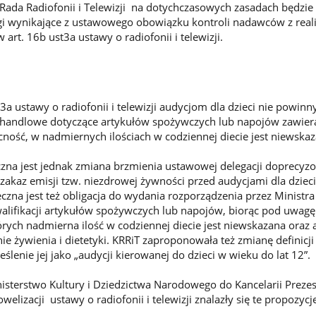
Rada Radiofonii i Telewizji na dotychczasowych zasadach będzie
gi wynikające z ustawowego obowiązku kontroli nadawców z real
art. 16b ust3a ustawy o radiofonii i telewizji.
.3a ustawy o radiofonii i telewizji audycjom dla dzieci nie powinn
 handlowe dotyczące artykułów spożywczych lub napojów zawier
cność, w nadmiernych ilościach w codziennej diecie jest niewskaz
zna jest jednak zmiana brzmienia ustawowej delegacji doprecyz
zakaz emisji tzw. niezdrowej żywności przed audycjami dla dzieci
eczna jest też obligacja do wydania rozporządzenia przez Ministr
alifikacji artykułów spożywczych lub napojów, biorąc pod uwag
órych nadmierna ilość w codziennej diecie jest niewskazana oraz 
ie żywienia i dietetyki. KRRiT zaproponowała też zmianę definicji
eślenie jej jako „audycji kierowanej do dzieci w wieku do lat 12”.
sterstwo Kultury i Dziedzictwa Narodowego do Kancelarii Preze
welizacji ustawy o radiofonii i telewizji znalazły się te propozycj