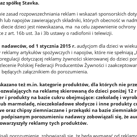
az spółkę Stavka.
ie zasad rozpowszechniania reklam i wskazań sponsorskich dot
h lub napojów zawierających składniki, których obecność w nad
j diecie dzieci jest niewskazana, ma na celu zapewnienie ochrony
 z art. 16b ust. 3a i 3b ustawy o radiofonii i telewizji.
ą nadawców, od 1 stycznia 2015 r.
audycjom dla dzieci w wieku
 reklamy artykułów spożywczych i napojów, które nie spełniają „
egulacji dotyczącej reklamy żywności skierowanej do dzieci pon
zlecenie Polskiej Federacji Producentów Żywności i zaakceptowa
, będących załącznikiem do porozumienia.
kazano też m.in. kategorie produktów, dla których nie prz
ozwalających na reklamę skierowaną do dzieci poniżej 12 r
ier i produkty na bazie cukru obejmujące: czekoladę i wyro
lub marmoladę, nieczekoladowe słodycze i inne produkty 
e oraz chipsy ziemniaczane i przekąski na bazie ziemniak
W podpisanym porozumieniu nadawcy zobowiązali się, że
au
 towarzyszyły reklamy tych produktów.
isali porozumienie, zobowiązali się, że będą wymagać od rekl