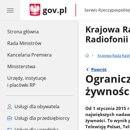
gov.pl
gov.pl
Serwis Rzeczypospolitej
Krajowa 
gov.pl
Strona główna
Radiofonii 
Rada Ministrów
Kancelaria Premiera
Krajowa Rada Radiof
Ministerstwa
Powrót
Ogranicz
Urzędy, instytucje
i placówki RP
żywności
Usługi dla obywatela
Od 1 stycznia 2015 
największych nadaw
Usługi dla przedsiębiorcy
żywności. To wynik 
Telewizję Polsat, Te
Usługi dla urzędnika