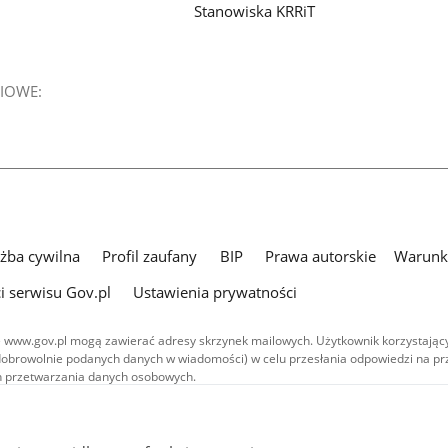
Stanowiska KRRiT
IOWE:
użba cywilna
Profil zaufany
BIP
Prawa autorskie
Warunki
i serwisu Gov.pl
Ustawienia prywatności
 www.gov.pl mogą zawierać adresy skrzynek mailowych. Użytkownik korzystający
dobrowolnie podanych danych w wiadomości) w celu przesłania odpowiedzi na prz
ach przetwarzania danych osobowych.
we publikowane w serwisie (z wyłączeniem treści audiowizualnych), są
 na licencji typu Creative Commons: uznanie autorstwa - na tych samych
 (CC BY-SA 4.0). Materiały audiowizualne, w tym zdjęcia, materiały audio i wideo