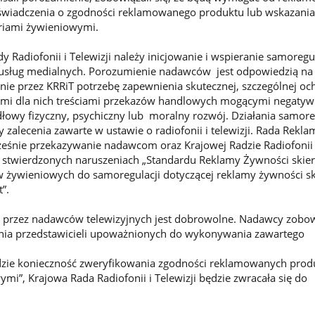
świadczenia o zgodności reklamowanego produktu lub wskazania
eriami żywieniowymi.
 Radiofonii i Telewizji należy inicjowanie i wspieranie samoregu
a usług medialnych. Porozumienie nadawców jest odpowiedzią na
ie przez KRRiT potrzebę zapewnienia skutecznej, szczególnej oc
wymi dla nich treściami przekazów handlowych mogącymi negatyw
łowy fizyczny, psychiczny lub moralny rozwój. Działania samore
zalecenia zawarte w ustawie o radiofonii i telewizji. Rada Rekla
eśnie przekazywanie nadawcom oraz Krajowej Radzie Radiofonii i
o stwierdzonych naruszeniach „Standardu Reklamy Żywności skie
ów żywieniowych do samoregulacji dotyczącej reklamy żywności s
t”.
 przez nadawców telewizyjnych jest dobrowolne. Nadawcy zobowi
enia przedstawicieli upoważnionych do wykonywania zawartego
dzie konieczność zweryfikowania zgodności reklamowanych prod
mi”, Krajowa Rada Radiofonii i Telewizji będzie zwracała się do