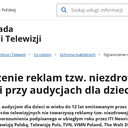
 Polskiej
Rada
i Telewizji
onii i Telewizji
Co robimy
Ochrona małoletnich
Ograniczenie r
enie reklam tzw. niezdr
 przy audycjach dla dziec
r. audycjom dla dzieci w wieku do 12 lat emitowanym przez
ców telewizyjnych nie towarzyszą reklamy tzw. niezdrowej
porozumienia podpisanego w ubiegłym roku przez ITI Neovi
lewizję Polską, Telewizję Puls, TVN, VIMN Poland, The Walt 