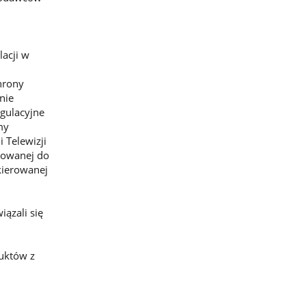
lacji w
hrony
nie
gulacyjne
my
 Telewizji
rowanej do
kierowanej
ązali się
uktów z