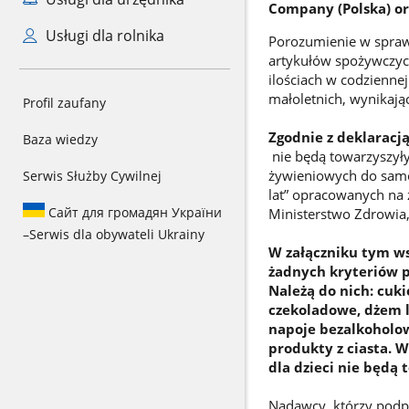
Company (Polska) or
Usługi dla rolnika
Porozumienie w spraw
artykułów spożywczyc
ilościach w codzienne
małoletnich, wynikające
Profil zaufany
Zgodnie z deklaracj
Baza wiedzy
nie będą towarzyszyły
żywieniowych do samor
Serwis Służby Cywilnej
lat” opracowanych na 
Сайт для громадян України
Ministerstwo Zdrowia
–
Serwis dla obywateli Ukrainy
W załączniku tym ws
żadnych kryteriów p
Należą do nich: cuk
czekoladowe, dżem 
napoje bezalkoholow
produkty z ciasta. 
dla dzieci nie będą
Nadawcy, którzy podp