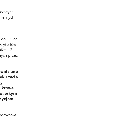
yczących
miernych
 do 12 lat
Kryteriów
iżej 12
nych przez
ewidziano
oku życia.
by
cukrowe,
ów, w tym
dycjom
amodawców