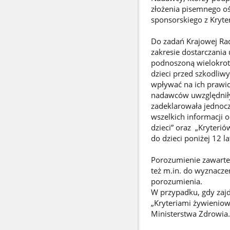
złożenia pisemnego o
sponsorskiego z Kryt
Do zadań Krajowej Rady
zakresie dostarczani
podnoszoną wielokrotn
dzieci przed szkodli
wpływać na ich prawid
nadawców uwzględniły 
zadeklarowała jednocz
wszelkich informacji 
dzieci” oraz „Kryteri
do dzieci poniżej 12 la
Porozumienie zawarte
też m.in. do wyznacz
porozumienia.
W przypadku, gdy zaj
„Kryteriami żywieniowy
Ministerstwa Zdrowia.