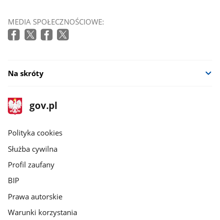
MEDIA SPOŁECZNOŚCIOWE:
Na skróty
stopka
Strona
gov.pl
gov.pl
główna
gov.pl
Polityka cookies
Służba cywilna
Profil zaufany
BIP
Prawa autorskie
Warunki korzystania