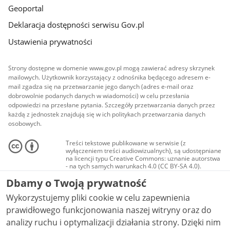
Geoportal
Deklaracja dostępności serwisu Gov.pl
Ustawienia prywatności
Strony dostępne w domenie www.gov.pl mogą zawierać adresy skrzynek
mailowych. Użytkownik korzystający z odnośnika będącego adresem e-
mail zgadza się na przetwarzanie jego danych (adres e-mail oraz
dobrowolnie podanych danych w wiadomości) w celu przesłania
odpowiedzi na przesłane pytania. Szczegóły przetwarzania danych przez
każdą z jednostek znajdują się w ich politykach przetwarzania danych
osobowych.
Treści tekstowe publikowane w serwisie (z
wyłączeniem treści audiowizualnych), są udostępniane
na licencji typu Creative Commons: uznanie autorstwa
- na tych samych warunkach 4.0 (CC BY-SA 4.0).
Materiały audiowizualne, w tym zdjęcia, materiały
Dbamy o Twoją prywatność
audio i wideo, są udostępniane na licencji typu
Creative Commons: uznanie autorstwa użycie
Wykorzystujemy pliki cookie w celu zapewnienia
niekomercyjne - bez utworów zależnych 4.0 (CC BY-
NC-ND 4.0), o ile nie jest to stwierdzone inaczej.
prawidłowego funkcjonowania naszej witryny oraz do
analizy ruchu i optymalizacji działania strony. Dzięki nim