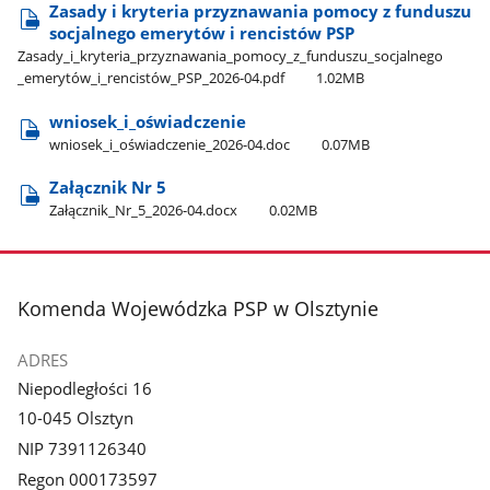
Zasady i kryteria przyznawania pomocy z funduszu
socjalnego emerytów i rencistów PSP
Zasady​_i​_kryteria​_przyznawania​_pomocy​_z​_funduszu​_socjalnego​
_emerytów​_i​_rencistów​_PSP​_2026-04.pdf
1.02MB
wniosek​_i​_oświadczenie
wniosek​_i​_oświadczenie​_2026-04.doc
0.07MB
Załącznik Nr 5
Załącznik​_Nr​_5​_2026-04.docx
0.02MB
stopka
Komenda Wojewódzka PSP w Olsztynie
ADRES
Niepodległości 16
10-045 Olsztyn
NIP 7391126340
Regon 000173597