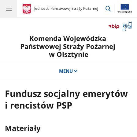
przejdź
gov.pl
Jednostki Państwowej Straży Pożarnej
gov.pl
Jednostki
do
Państwowej
wyszukiwar
Straży
Otwór
Pożarnej
okno
Komenda Wojewódzka
z
tłuma
Państwowej Straży Pożarnej
języka
w Olsztynie
migow
MENU
Fundusz socjalny emerytów
i rencistów PSP
Materiały