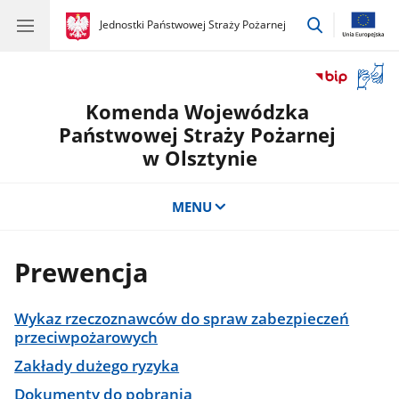
przejdź
gov.pl
Jednostki Państwowej Straży Pożarnej
gov.pl
Jednostki
do
Państwowej
wyszukiwar
Straży
Otwór
Pożarnej
okno
Komenda Wojewódzka
z
tłuma
Państwowej Straży Pożarnej
języka
w Olsztynie
migow
MENU
Prewencja
Wykaz rzeczoznawców do spraw zabezpieczeń
przeciwpożarowych
Zakłady dużego ryzyka
Dokumenty do pobrania