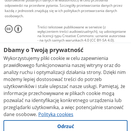
dobrowolnie podanych danych w wiadomości) w celu przesłania
odpowiedzi na przesłane pytania. Szczegóły przetwarzania danych przez
każdą z jednostek znajdują się w ich politykach przetwarzania danych
osobowych.
Treści tekstowe publikowane w serwisie (z
wyłączeniem treści audiowizualnych), są udostępniane
na licencji typu Creative Commons: uznanie autorstwa
- na tych samych warunkach 4.0 (CC BY-SA 4.0).
Materiały audiowizualne, w tym zdjęcia, materiały
Dbamy o Twoją prywatność
audio i wideo, są udostępniane na licencji typu
Creative Commons: uznanie autorstwa użycie
Wykorzystujemy pliki cookie w celu zapewnienia
niekomercyjne - bez utworów zależnych 4.0 (CC BY-
NC-ND 4.0), o ile nie jest to stwierdzone inaczej.
prawidłowego funkcjonowania naszej witryny oraz do
analizy ruchu i optymalizacji działania strony. Dzięki nim
możemy lepiej dostosować treści do potrzeb
użytkowników i stale ulepszać nasze usługi. Pamiętaj, że
informacje przechowywane w plikach cookie mogą
pozwalać na identyfikację konkretnego urządzenia lub
przeglądarki użytkownika, a więc potencjalnie stanowić
dane osobowe.
Polityka cookies
Odrzuć