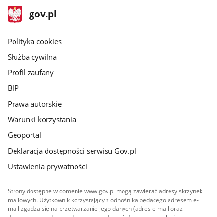
stopka
Strona
gov.pl
gov.pl
główna
gov.pl
Polityka cookies
Służba cywilna
Profil zaufany
BIP
Prawa autorskie
Warunki korzystania
Geoportal
Deklaracja dostępności serwisu Gov.pl
Ustawienia prywatności
Strony dostępne w domenie www.gov.pl mogą zawierać adresy skrzynek
mailowych. Użytkownik korzystający z odnośnika będącego adresem e-
mail zgadza się na przetwarzanie jego danych (adres e-mail oraz