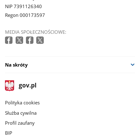
NIP 7391126340
Regon 000173597
MEDIA SPOŁECZNOŚCIOWE:
Na skróty
stopka
Strona
gov.pl
gov.pl
główna
gov.pl
Polityka cookies
Służba cywilna
Profil zaufany
BIP