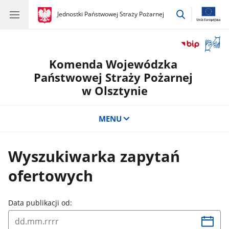
przejdź
gov.pl
Jednostki Państwowej Straży Pożarnej
gov.pl
Jednostki
do
Państwowej
wyszukiwar
Straży
Otwór
Pożarnej
okno
Komenda Wojewódzka
z
tłuma
Państwowej Straży Pożarnej
języka
w Olsztynie
migow
MENU
Wyszukiwarka zapytań
ofertowych
Data publikacji od: