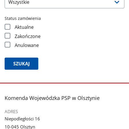
Status zamówienia
Aktualne
Zakończone
Anulowane
SZUKAJ
Wyniki
stopka
Komenda Wojewódzka PSP w Olsztynie
wyszukiwania
ADRES
Znaleziono
Niepodległości 16
wyników:
10-045 Olsztyn