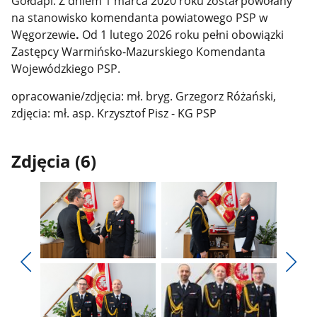
Gołdapi. Z dniem 1 marca 2020 roku został powołany
na stanowisko komendanta powiatowego PSP w
Węgorzewie
.
Od 1 lutego 2026 roku pełni obowiązki
Zastępcy Warmińsko-Mazurskiego Komendanta
Wojewódzkiego PSP.
opracowanie/zdjęcia: mł. bryg. Grzegorz Różański,
zdjęcia: mł. asp. Krzysztof Pisz - KG PSP
Zdjęcia (6)
Pokaż
Pokaż
zdjęcie
zdjęcie
Pokaż
Poka
1
2
poprzednie
nest
z
z
zdjęcia
zdjęc