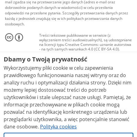
mail zgadza się na przetwarzanie jego danych (adres e-mail oraz
dobrowolnie podanych danych w wiadomości) w celu przesłania
odpowiedzi na przesłane pytania. Szczegóły przetwarzania danych przez
każdą z jednostek znajdują się w ich politykach przetwarzania danych
osobowych.
Treści tekstowe publikowane w serwisie (z
wyłączeniem treści audiowizualnych), są udostępniane
na licencji typu Creative Commons: uznanie autorstwa
- na tych samych warunkach 4.0 (CC BY-SA 4.0).
Materiały audiowizualne, w tym zdjęcia, materiały
Dbamy o Twoją prywatność
audio i wideo, są udostępniane na licencji typu
Creative Commons: uznanie autorstwa użycie
Wykorzystujemy pliki cookie w celu zapewnienia
niekomercyjne - bez utworów zależnych 4.0 (CC BY-
NC-ND 4.0), o ile nie jest to stwierdzone inaczej.
prawidłowego funkcjonowania naszej witryny oraz do
analizy ruchu i optymalizacji działania strony. Dzięki nim
możemy lepiej dostosować treści do potrzeb
użytkowników i stale ulepszać nasze usługi. Pamiętaj, że
informacje przechowywane w plikach cookie mogą
pozwalać na identyfikację konkretnego urządzenia lub
przeglądarki użytkownika, a więc potencjalnie stanowić
dane osobowe.
Polityka cookies