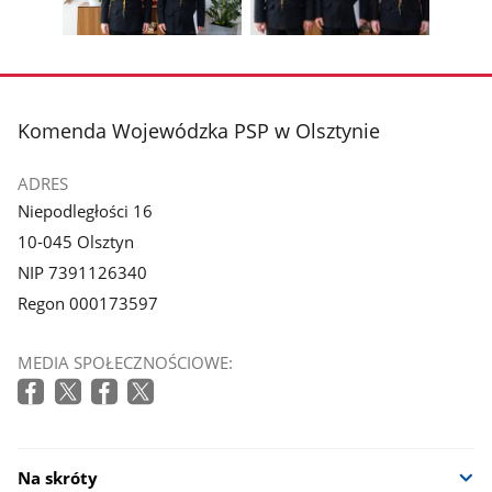
galerii.
galerii.
Pokaż
Pokaż
zdjęcie
zdjęcie
3
4
z
z
stopka
Komenda Wojewódzka PSP w Olsztynie
galerii.
galerii.
ADRES
Niepodległości 16
10-045 Olsztyn
NIP 7391126340
Regon 000173597
MEDIA SPOŁECZNOŚCIOWE:
Na skróty