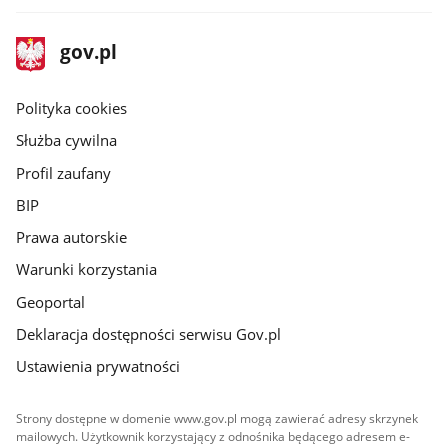
stopka
Strona
gov.pl
gov.pl
główna
gov.pl
Polityka cookies
Służba cywilna
Profil zaufany
BIP
Prawa autorskie
Warunki korzystania
Geoportal
Deklaracja dostępności serwisu Gov.pl
Ustawienia prywatności
Strony dostępne w domenie www.gov.pl mogą zawierać adresy skrzynek
mailowych. Użytkownik korzystający z odnośnika będącego adresem e-