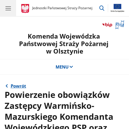
przejdź
gov.pl
Jednostki Państwowej Straży Pożarnej
gov.pl
Jednostki
do
Państwowej
wyszukiwar
Straży
Otwór
Pożarnej
okno
Komenda Wojewódzka
z
tłuma
Państwowej Straży Pożarnej
języka
w Olsztynie
migow
MENU
Powrót
Powierzenie obowiązków
Zastępcy Warmińsko-
Mazurskiego Komendanta
Wojewódzkiego PSP oraz