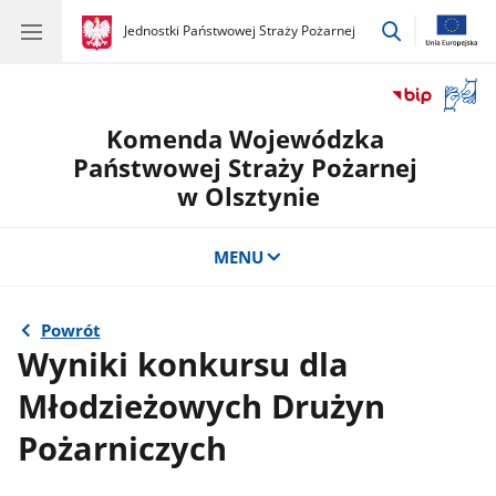
przejdź
gov.pl
Jednostki Państwowej Straży Pożarnej
gov.pl
Jednostki
do
Państwowej
wyszukiwar
Straży
Otwór
Pożarnej
okno
Komenda Wojewódzka
z
tłuma
Państwowej Straży Pożarnej
języka
w Olsztynie
migow
MENU
Powrót
Wyniki konkursu dla
Młodzieżowych Drużyn
Pożarniczych