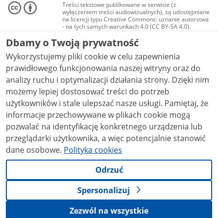
Treści tekstowe publikowane w serwisie (z
wyłączeniem treści audiowizualnych), są udostępniane
na licencji typu Creative Commons: uznanie autorstwa
- na tych samych warunkach 4.0 (CC BY-SA 4.0).
Materiały audiowizualne, w tym zdjęcia, materiały
Dbamy o Twoją prywatność
audio i wideo, są udostępniane na licencji typu
Creative Commons: uznanie autorstwa użycie
Wykorzystujemy pliki cookie w celu zapewnienia
niekomercyjne - bez utworów zależnych 4.0 (CC BY-
NC-ND 4.0), o ile nie jest to stwierdzone inaczej.
prawidłowego funkcjonowania naszej witryny oraz do
analizy ruchu i optymalizacji działania strony. Dzięki nim
możemy lepiej dostosować treści do potrzeb
użytkowników i stale ulepszać nasze usługi. Pamiętaj, że
informacje przechowywane w plikach cookie mogą
pozwalać na identyfikację konkretnego urządzenia lub
przeglądarki użytkownika, a więc potencjalnie stanowić
dane osobowe.
Polityka cookies
Odrzuć
Spersonalizuj
Zezwól na wszystkie