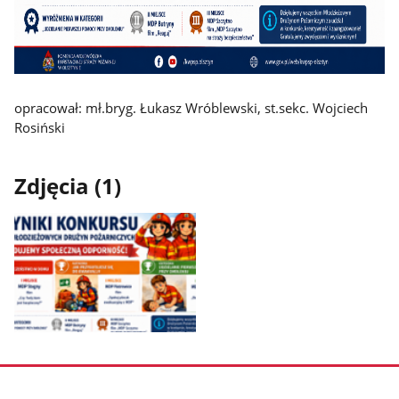
opracował: mł.bryg. Łukasz Wróblewski, st.sekc. Wojciech
Rosiński
Zdjęcia (1)
Pokaż
zdjęcie
1