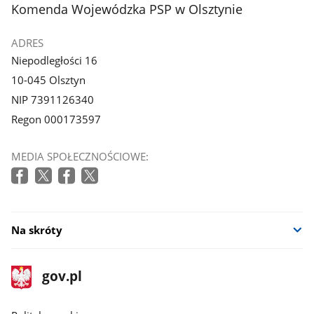
z
stopka
Komenda Wojewódzka PSP w Olsztynie
galerii.
ADRES
Niepodległości 16
10-045 Olsztyn
NIP 7391126340
Regon 000173597
MEDIA SPOŁECZNOŚCIOWE:
Na skróty
stopka
Strona
gov.pl
gov.pl
główna
gov.pl