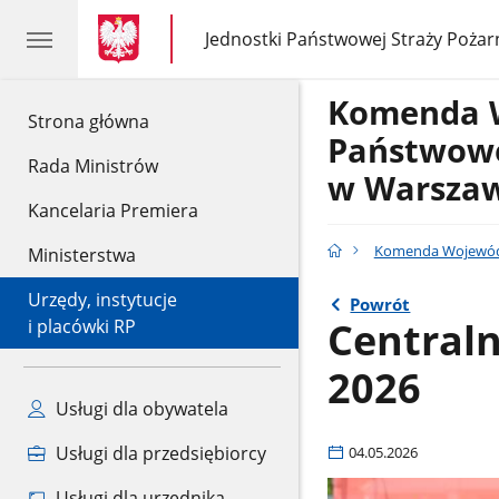
gov.pl
gov.pl
Jednostki Państwowej Straży Pożar
gov.pl
Jednostki
Państwowej
Straży
Komenda 
Pożarnej
gov.pl
Strona główna
Państwowe
Rada Ministrów
w Warsza
Kancelaria Premiera
Komenda Wojewódz
Ministerstwa
Urzędy, instytucje
Powrót
Central
i placówki RP
2026
Usługi dla obywatela
Usługi dla przedsiębiorcy
04.05.2026
Usługi dla urzędnika