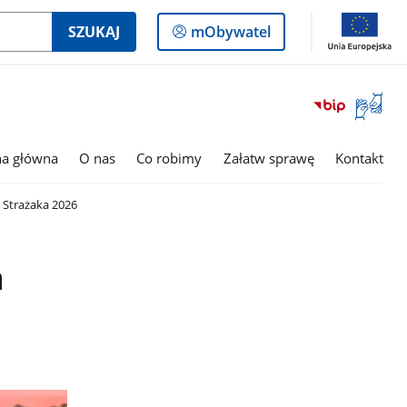
Logowanie
SZUKAJ
mObywatel
do
panelu
Otwórz
okno
z
tłumac
na główna
O nas
Co robimy
Załatw sprawę
Kontakt
języka
migowe
 Strażaka 2026
a