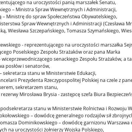
zentującego na uroczystości panią marszałek Senatu,
iego – Ministra Spraw Wewnętrznych i Administracji,
 – Ministrę do spraw Społeczeństwa Obywatelskiego,
isterstwa Spraw Wewnętrznych i Administracji (Czesława Mr
ką, Wiesława Szczepańskiego, Tomasza Szymańskiego, Wies
wskiego - reprezentującego na uroczystości marszałka Sej
cego Poselskiego Zespołu Strażaków oraz pana Marka
wiceprzewodniczącego senackiego Zespołu Strażaków, a ta
wa posłów i senatorów,
 sekretarza stanu w Ministerstwie Edukacji,
ancelarii Prezydenta Rzeczypospolitej Polskiej na czele z pa
erem, sekretarzem stanu,
rezerwy Mirosława Brysia - zastępcę szefa Biura Bezpiecze
odsekretarza stanu w Ministerstwie Rolnictwa i Rozwoju W
okołowskiego – dowódcę generalnego rodzajów sił zbrojnyc
 Tomasza Dominikowskiego – dowódcę garnizonu Warszawa 
ch na uroczystości żołnierzy Wojska Polskiego,