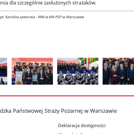
nia dla szczególnie zasłużonych strażaków.
kpt. Karolina Jaworska - WM w KW PSP w Warszawie
Pokaż
Pokaż
Pokaż
zdjęcie
zdjęcie
zdjęcie
2
3
4
z
z
z
ka Państwowej Straży Pożarnej w Warszawie
galerii.
galerii.
galerii.
Deklaracja dostępności