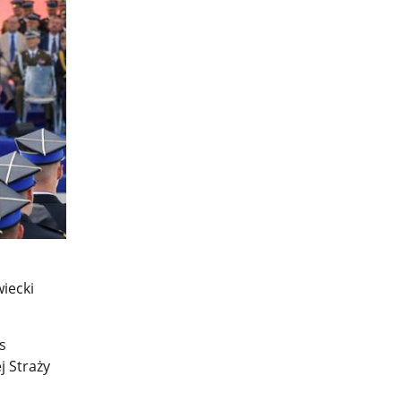
iecki
s
j Straży