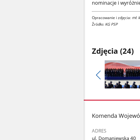
nominacje i wyróżnie
Opracowanie i zdjęcia:
mł. 
Źródło:
KG PSP
Zdjęcia (24)
Pokaż
poprzednie
Pokaż
zdjęcia
zdjęcie
1
z
stopka
Komenda Wojewódz
galerii.
ADRES
ul. Domaniewska 40