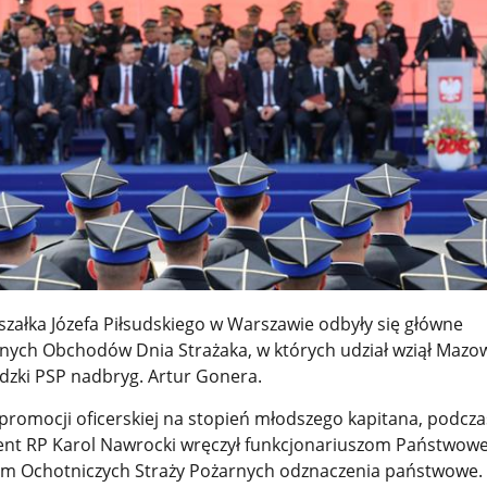
szałka Józefa Piłsudskiego w Warszawie odbyły się główne
lnych Obchodów Dnia Strażaka, w których udział wziął Mazow
ki PSP nadbryg. Artur Gonera.
promocji oficerskiej na stopień młodszego kapitana, podcza
ent RP Karol Nawrocki wręczył funkcjonariuszom Państwowe
om Ochotniczych Straży Pożarnych odznaczenia państwowe.