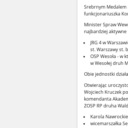
Srebrnym Medalem za
funkcjonariuszka K
Minister Spraw Wewnę
najbardziej aktywne
JRG 4 w Warszawi
st. Warszawy st.
OSP Wesoła - w kt
w Wesołej druh M
Obie jednostki dział
Otwierając uroczyst
Wojciech Kruczek po
komendanta Akademii
ZOSP RP druha Walde
Karola Nawrockieg
wicemarszałka Se