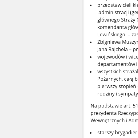
przedstawicieli k
administracji (g
głównego Straży 
komendanta główn
Lewińskiego – za
Zbigniewa Muszy
Jana Rajchela – p
wojewodów i wice
departamentów i 
wszystkich straż
Pożarnych, całą 
pierwszy stopień 
rodziny i sympaty
Na podstawie art. 5
prezydenta Rzeczypo
Wewnętrznych i Admi
starszy brygadier