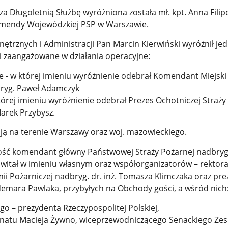
 Długoletnią Służbę wyróżniona została mł. kpt. Anna Filipo
omendy Wojewódzkiej PSP w Warszawie.
trznych i Administracji Pan Marcin Kierwiński wyróżnił jed
 i zaangażowane w działania operacyjne:
e - w której imieniu wyróżnienie odebrał Komendant Miejski
 bryg. Paweł Adamczyk
órej imieniu wyróżnienie odebrał Prezes Ochotniczej Straży
arek Przybysz.
ają na terenie Warszawy oraz woj. mazowieckiego.
ość komendant główny Państwowej Straży Pożarnej nadbryg
witał w imieniu własnym oraz współorganizatorów – rektora
 Pożarniczej nadbryg. dr. inż. Tomasza Klimczaka oraz pre
mara Pawlaka, przybyłych na Obchody gości, a wśród nich
o – prezydenta Rzeczypospolitej Polskiej,
natu Macieja Żywno, wiceprzewodniczącego Senackiego Ze