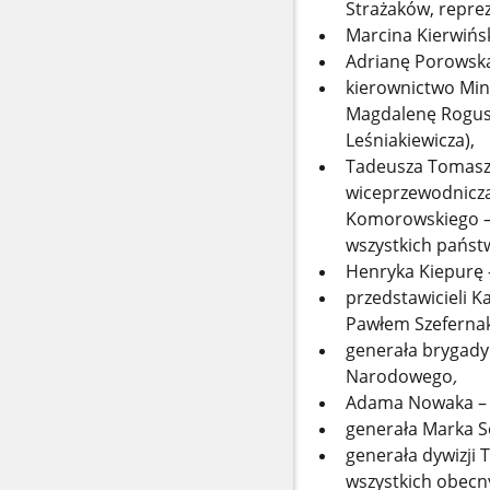
Strażaków, repre
Marcina Kierwińsk
Adrianę Porowską
kierownictwo Min
Magdalenę Rogus
Leśniakiewicza),
Tadeusza Tomasze
wiceprzewodniczą
Komorowskiego – 
wszystkich państ
Henryka Kiepurę –
przedstawicieli K
Pawłem Szefernak
generała brygady 
Narodowego
,
Adama Nowaka – p
generała Marka S
generała dywizji
wszystkich obecny