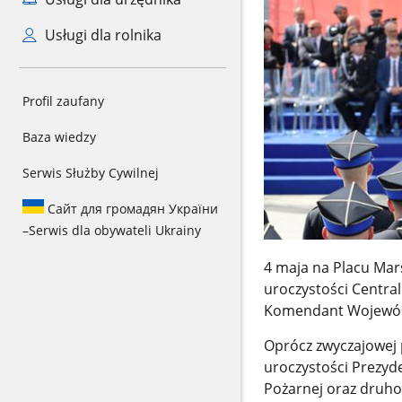
Usługi dla rolnika
Profil zaufany
Baza wiedzy
Serwis Służby Cywilnej
Сайт для громадян України
–
Serwis dla obywateli Ukrainy
4 maja na Placu Mar
uroczystości Centra
Komendant Wojewódz
Oprócz zwyczajowej 
uroczystości Prezyd
Pożarnej oraz druh