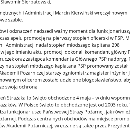
 Sławomir Sierpatowski,
ętrznych i Administracji Marcin Kierwiński wręczył nowym
we szable.
ów i odznaczeń nadszedł ważny moment dla funkcjonariuszy
czas apelu promocję na pierwszy stopień oficerski w PSP. M
i Administracji nadał stopień młodszego kapitana 298
 w jego imieniu aktu promocji dokonali komendant główny 
Kruczek oraz zastępca komendanta Głównego PSP nadbryg. 
wszy na stopień młodszego kapiatana PSP promowany został
kademii Pożarniczej starszy ogniomistrz magister inżynier 
mowanym oficerom zostało udzielone błogosławieństwo, ab
sze swoją ochroną.
eń Strażaka to święto obchodzone 4 maja – w dniu wspomni
trażaków. W Polsce święto to obchodzone jest od 2003 roku.
zą funkcjonariusze Państwowej Straży Pożarnej, jak równie
Pożarnej. Podczas centralnych obchodów ma miejsce promo
ów Akademii Pożarniczej, wręczane są także przez Prezyden