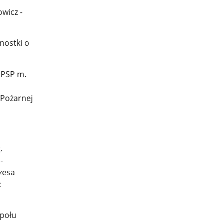
wicz -
nostki o
 PSP m.
 Pożarnej
.
-
zesa
:
społu