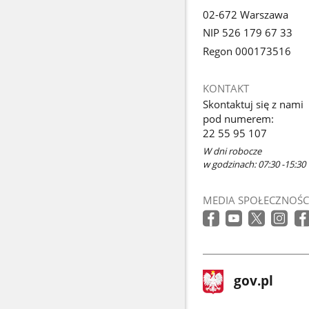
02-672 Warszawa
NIP 526 179 67 33
Regon 000173516
KONTAKT
Skontaktuj się z nami
pod numerem:
22 55 95 107
W dni robocze
w godzinach: 07:30 -15:30
MEDIA SPOŁECZNOŚC
stopka
Strona
gov.pl
gov.pl
główna