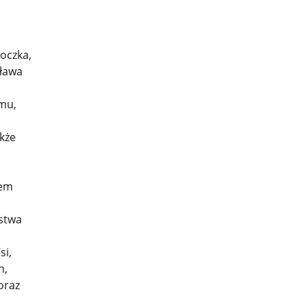
oczka,
ława
mu,
kże
nem
ństwa
si,
h,
oraz