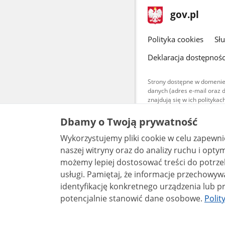
stopka
Strona
gov.pl
gov.pl
główna
gov.pl
Polityka cookies
Sł
Deklaracja dostępnośc
Strony dostępne w domenie
danych (adres e-mail oraz 
znajdują się w ich polityk
Treści teksto
Dbamy o Twoją prywatność
udostępniane
warunkach 4.0
Wykorzystujemy pliki cookie w celu zapewn
są udostępni
bez utworów z
naszej witryny oraz do analizy ruchu i optymalizacj
możemy lepiej dostosować treści do potrzeb
usługi. Pamiętaj, że informacje przechowywane w plikach cookie mogą pozwalać na
identyfikację konkretnego urządzenia lub pr
potencjalnie stanowić dane osobowe.
Polit