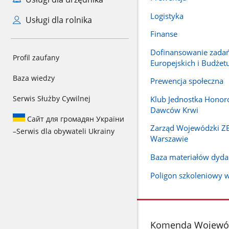
Logistyka
Usługi dla rolnika
Finanse
Dofinansowanie zadań
Profil zaufany
Europejskich i Budżet
Baza wiedzy
Prewencja społeczna
Serwis Służby Cywilnej
Klub Jednostka Hono
Dawców Krwi
Сайт для громадян України
Zarząd Wojewódzki Z
–
Serwis dla obywateli Ukrainy
Warszawie
Baza materiałów dyda
Poligon szkoleniowy 
stopka
Komenda Wojewódz