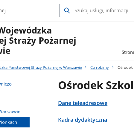
nej
Wojewódzka
j Straży Pożarnej
wie
Stron
ka Państwowej Straży Pożarnej w Warszawie
Co robimy
Ośrodek 
Ośrodek Szko
wniczo
Dane teleadresowe
Warszawie
Kadra dydaktyczna
Pionkach