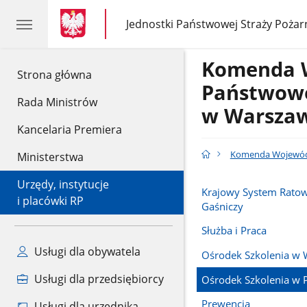
gov.pl
gov.pl
Jednostki Państwowej Straży Pożar
gov.pl
Jednostki
Państwowej
Straży
Komenda 
Pożarnej
gov.pl
Strona główna
Państwowe
Rada Ministrów
w Warsza
Kancelaria Premiera
Komenda Wojewódz
Ministerstwa
Urzędy, instytucje
Krajowy System Rato
i placówki RP
Gaśniczy
Służba i Praca
Usługi dla obywatela
Ośrodek Szkolenia w 
Usługi dla przedsiębiorcy
Ośrodek Szkolenia w 
Prewencja
Usługi dla urzędnika