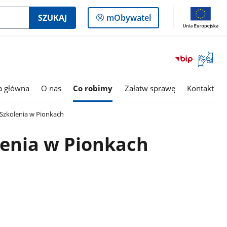
Logowanie
SZUKAJ
mObywatel
do
panelu
Otwórz
okno
z
tłumac
a główna
O nas
Co robimy
Załatw sprawę
Kontakt
języka
migowe
Szkolenia w Pionkach
lenia w Pionkach