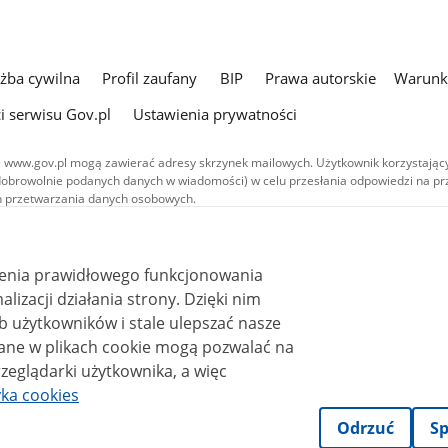
użba cywilna
Profil zaufany
BIP
Prawa autorskie
Warunki
i serwisu Gov.pl
Ustawienia prywatności
 www.gov.pl mogą zawierać adresy skrzynek mailowych. Użytkownik korzystający
dobrowolnie podanych danych w wiadomości) w celu przesłania odpowiedzi na prz
ach przetwarzania danych osobowych.
we publikowane w serwisie (z wyłączeniem treści audiowizualnych), są
 na licencji typu Creative Commons: uznanie autorstwa - na tych samych
 (CC BY-SA 4.0). Materiały audiowizualne, w tym zdjęcia, materiały audio i wideo
ienia prawidłowego funkcjonowania
ane na licencji typu Creative Commons: uznanie autorstwa użycie niekomercyjne 
ależnych 4.0 (CC BY-NC-ND 4.0), o ile nie jest to stwierdzone inaczej.
i działania strony. Dzięki nim
 użytkowników i stale ulepszać nasze
zeglądarki użytkownika, a więc
yka cookies
Odrzuć
Sp