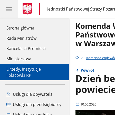
gov.pl
gov.pl
Jednostki Państwowej Straży Pożar
gov.pl
Jednostki
Państwowej
Straży
Komenda 
Pożarnej
gov.pl
Strona główna
Państwowe
Rada Ministrów
w Warsza
Kancelaria Premiera
Komenda Wojewódz
Ministerstwa
Urzędy, instytucje
Powrót
Dzień b
i placówki RP
powiecie
Usługi dla obywatela
Usługi dla przedsiębiorcy
10.06.2026
Usługi dla urzędnika