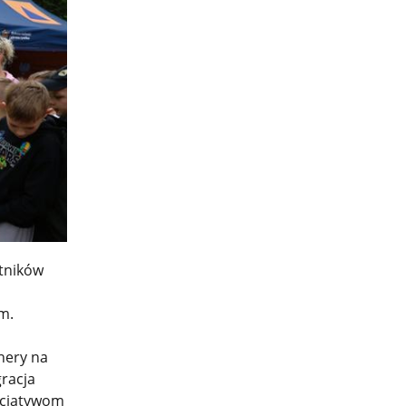
tników
im.
nery na
racja
nicjatywom