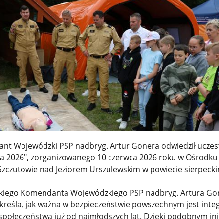
nt Wojewódzki PSP nadbryg. Artur Gonera odwiedził uczes
a 2026", zorganizowanego 10 czerwca 2026 roku w Ośrodku
czutowie nad Jeziorem Urszulewskim w powiecie sierpeck
iego Komendanta Wojewódzkiego PSP nadbryg. Artura Go
reśla, jak ważna w bezpieczeństwie powszechnym jest integ
 społeczeństwa już od najmłodszych lat. Dzięki podobnym i