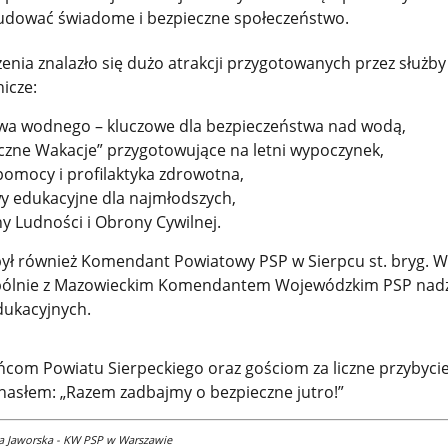
dować świadome i bezpieczne społeczeństwo.
nia znalazło się dużo atrakcji przygotowanych przez służby
icze:
wa wodnego – kluczowe dla bezpieczeństwa nad wodą,
eczne Wakacje” przygotowujące na letni wypoczynek,
pomocy i profilaktyka zdrowotna,
wy edukacyjne dla najmłodszych,
 Ludności i Obrony Cywilnej.
był również Komendant Powiatowy PSP w Sierpcu st. bryg. 
spólnie z Mazowieckim Komendantem Wojewódzkim PSP nad
dukacyjnych.
com Powiatu Sierpeckiego oraz gościom za liczne przybycie
asłem: „Razem zadbajmy o bezpieczne jutro!”
na Jaworska - KW PSP w Warszawie