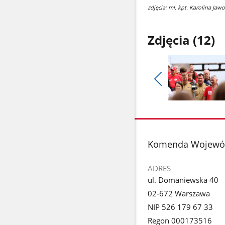
zdjęcia: mł. kpt. Karolina Jaw
Zdjęcia (12)
Pokaż
poprzednie
Pokaż
zdjęcia
zdjęcie
1
z
stopka
Komenda Wojewódz
galerii.
ADRES
ul. Domaniewska 40
02-672 Warszawa
NIP 526 179 67 33
Regon 000173516