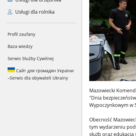
Usługi dla rolnika
Profil zaufany
Baza wiedzy
Serwis Służby Cywilnej
Сайт для громадян України
–
Serwis dla obywateli Ukrainy
Mazowiecki Komenda
"Dnia bezpieczeństw
Wypoczynkowym w Sz
Obecność Mazowieck
tym wydarzeniu podk
służb oraz edukacja