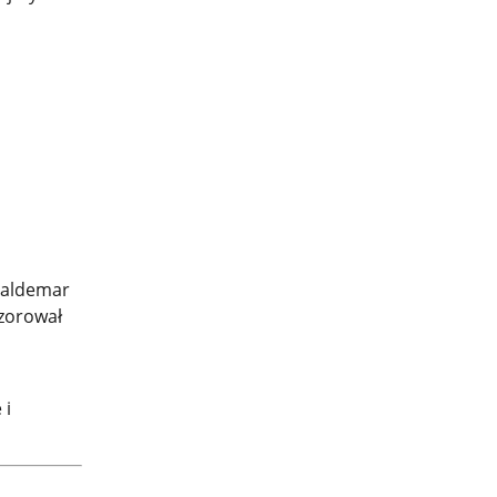
Waldemar
zorował
 i