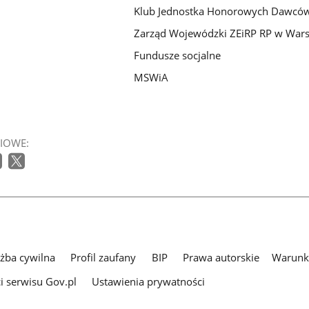
Klub Jednostka Honorowych Dawców
Zarząd Wojewódzki ZEiRP RP w War
Fundusze socjalne
MSWiA
IOWE:
użba cywilna
Profil zaufany
BIP
Prawa autorskie
Warunki
i serwisu Gov.pl
Ustawienia prywatności