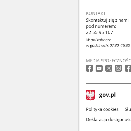
KONTAKT
Skontaktuj się z nami
pod numerem:
22 55 95 107
W dni robocze
w godzinach: 07:30 -15:30
MEDIA SPOŁECZNOŚC
stopka
Strona
gov.pl
gov.pl
główna
gov.pl
Polityka cookies
Sł
Deklaracja dostępnośc