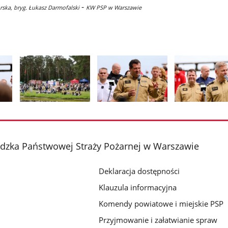
-
orska, bryg. Łukasz Darmofalski
KW PSP w Warszawie
Pokaż
Pokaż
Pokaż
zdjęcie
zdjęcie
zdjęcie
2
3
4
z
z
z
ka Państwowej Straży Pożarnej w Warszawie
galerii.
galerii.
galerii.
Deklaracja dostępności
Klauzula informacyjna
Komendy powiatowe i miejskie PSP
Przyjmowanie i załatwianie spraw