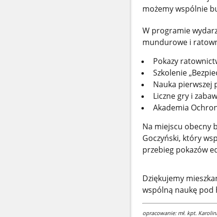
możemy wspólnie bu
W programie wydarze
mundurowe i ratown
Pokazy ratownict
Szkolenie „Bezpi
Nauka pierwszej 
Liczne gry i zaba
Akademia Ochrony
Na miejscu obecny 
Goczyński, który w
przebieg pokazów e
Dziękujemy mieszkań
wspólną naukę pod h
opracowanie: mł. kpt. Karoli