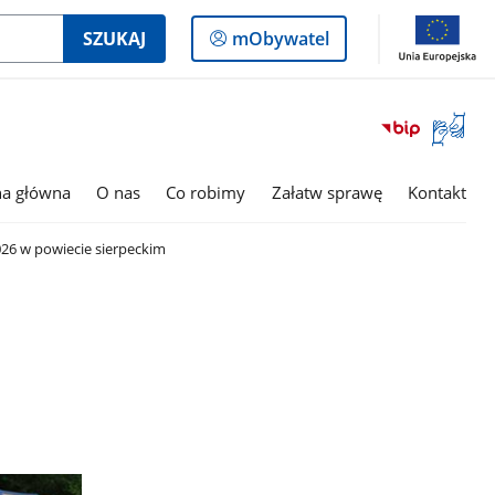
Logowanie
SZUKAJ
mObywatel
do
panelu
Otwórz
okno
z
tłumac
na główna
O nas
Co robimy
Załatw sprawę
Kontakt
języka
migowe
26 w powiecie sierpeckim