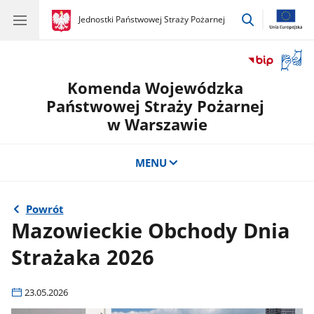
przejdź
gov.pl
Jednostki Państwowej Straży Pożarnej
gov.pl
Jednostki
do
Państwowej
wyszukiwar
Straży
Otwór
Pożarnej
okno
Komenda Wojewódzka
z
tłuma
Państwowej Straży Pożarnej
języka
w Warszawie
migow
MENU
Powrót
Mazowieckie Obchody Dnia
Strażaka 2026
23.05.2026