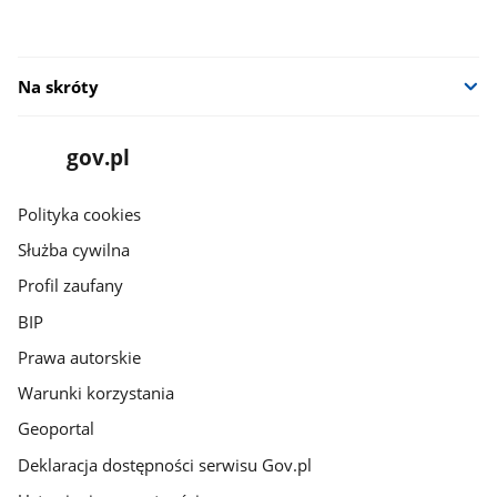
Na skróty
stopka
Strona
gov.pl
gov.pl
główna
gov.pl
Polityka cookies
Służba cywilna
Profil zaufany
BIP
Prawa autorskie
Warunki korzystania
Geoportal
Deklaracja dostępności serwisu Gov.pl