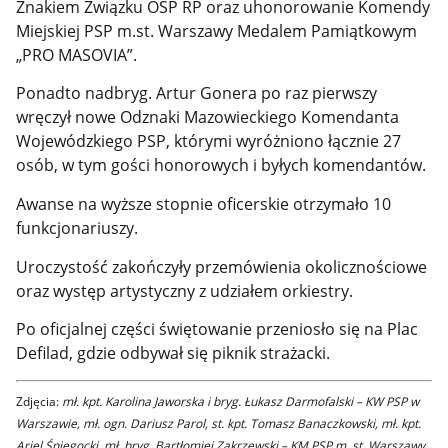
Znakiem Związku OSP RP oraz uhonorowanie Komendy
Miejskiej PSP m.st. Warszawy Medalem Pamiątkowym
„PRO MASOVIA”.
Ponadto nadbryg. Artur Gonera po raz pierwszy
wręczył nowe Odznaki Mazowieckiego Komendanta
Wojewódzkiego PSP, którymi wyróżniono łącznie 27
osób, w tym gości honorowych i byłych komendantów.
Awanse na wyższe stopnie oficerskie otrzymało 10
funkcjonariuszy.
Uroczystość zakończyły przemówienia okolicznościowe
oraz występ artystyczny z udziałem orkiestry.
Po oficjalnej części świętowanie przeniosło się na Plac
Defilad, gdzie odbywał się piknik strażacki.
Zdjęcia:
mł. kpt. Karolina Jaworska i bryg. Łukasz Darmofalski – KW PSP w
Warszawie, mł. ogn. Dariusz Parol, st. kpt. Tomasz Banaczkowski, mł. kpt.
Ariel Śniegocki, mł. bryg. Bartłomiej Zakrzewski – KM PSP m. st. Warszawy,