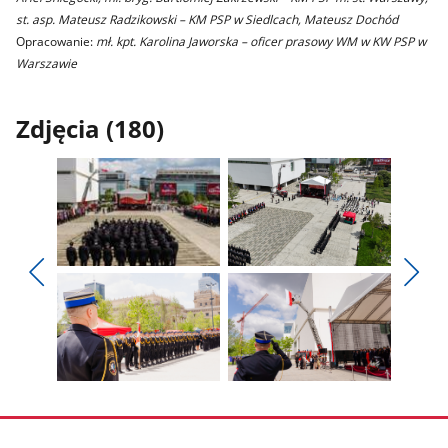
st. asp. Mateusz Radzikowski – KM PSP w Siedlcach, Mateusz Dochód
Opracowanie:
mł. kpt. Karolina Jaworska – oficer prasowy WM w KW PSP w
Warszawie
Zdjęcia (180)
Pokaż
Pokaż
zdjęcie
zdjęcie
Pokaż
Poka
1
2
poprzednie
nest
z
z
zdjęcia
zdjęc
galerii.
galerii.
Pokaż
Pokaż
zdjęcie
zdjęcie
3
4