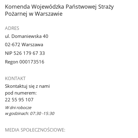
z
z
stopka
Komenda Wojewódzka Państwowej Straży
galerii.
galerii.
Pożarnej w Warszawie
ADRES
ul. Domaniewska 40
02-672 Warszawa
NIP 526 179 67 33
Regon 000173516
KONTAKT
Skontaktuj się z nami
pod numerem:
22 55 95 107
W dni robocze
w godzinach: 07:30 -15:30
MEDIA SPOŁECZNOŚCIOWE: