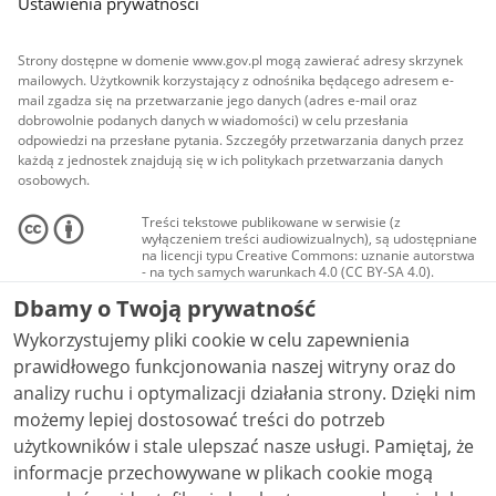
Ustawienia prywatności
Strony dostępne w domenie www.gov.pl mogą zawierać adresy skrzynek
mailowych. Użytkownik korzystający z odnośnika będącego adresem e-
mail zgadza się na przetwarzanie jego danych (adres e-mail oraz
dobrowolnie podanych danych w wiadomości) w celu przesłania
odpowiedzi na przesłane pytania. Szczegóły przetwarzania danych przez
każdą z jednostek znajdują się w ich politykach przetwarzania danych
osobowych.
Treści tekstowe publikowane w serwisie (z
wyłączeniem treści audiowizualnych), są udostępniane
na licencji typu Creative Commons: uznanie autorstwa
- na tych samych warunkach 4.0 (CC BY-SA 4.0).
Materiały audiowizualne, w tym zdjęcia, materiały
Dbamy o Twoją prywatność
audio i wideo, są udostępniane na licencji typu
Creative Commons: uznanie autorstwa użycie
Wykorzystujemy pliki cookie w celu zapewnienia
niekomercyjne - bez utworów zależnych 4.0 (CC BY-
NC-ND 4.0), o ile nie jest to stwierdzone inaczej.
prawidłowego funkcjonowania naszej witryny oraz do
analizy ruchu i optymalizacji działania strony. Dzięki nim
możemy lepiej dostosować treści do potrzeb
użytkowników i stale ulepszać nasze usługi. Pamiętaj, że
informacje przechowywane w plikach cookie mogą