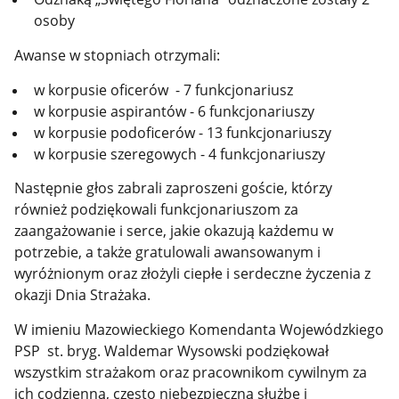
osoby
Awanse w stopniach otrzymali:
w korpusie oficerów - 7 funkcjonariusz
w korpusie aspirantów - 6 funkcjonariuszy
w korpusie podoficerów - 13 funkcjonariuszy
w korpusie szeregowych - 4 funkcjonariuszy
Następnie głos zabrali zaproszeni goście, którzy
również podziękowali funkcjonariuszom za
zaangażowanie i serce, jakie okazują każdemu w
potrzebie, a także gratulowali awansowanym i
wyróżnionym oraz złożyli ciepłe i serdeczne życzenia z
okazji Dnia Strażaka.
W imieniu Mazowieckiego Komendanta Wojewódzkiego
PSP st. bryg. Waldemar Wysowski podziękował
wszystkim strażakom oraz pracownikom cywilnym za
ich codzienną, często niebezpieczną służbę i