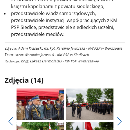
księżmi kapelanami z powiatu siedleckiego,
przedstawiciele władz samorządowych,
przedstawiciele instytucji współpracujących z KM
PSP Siedlce, przedstawiciele siedleckich uczelni,
przedstawiciele mediów.
Zdjęcia:
Adam Krasuski, mł. kpt. Karolina Jaworska - KW PSP w Warszawie
Tekst:
st.str.Weronika Jaroszuk - KM PSP w Siedlcach
Redakcja:
bryg. Łukasz Darmofalski - KW PSP w Warszawie
Zdjęcia (14)
Pokaż
Pokaż
zdjęcie
zdjęcie
Pokaż
Poka