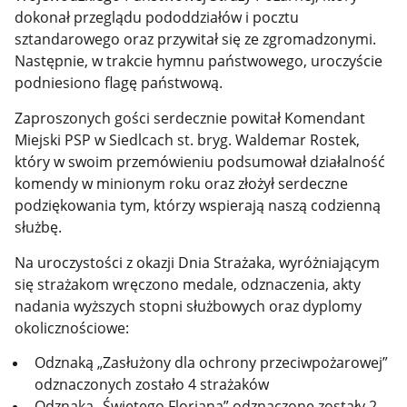
dokonał przeglądu pododdziałów i pocztu
sztandarowego oraz przywitał się ze zgromadzonymi.
Następnie, w trakcie hymnu państwowego, uroczyście
podniesiono flagę państwową.
Zaproszonych gości serdecznie powitał Komendant
Miejski PSP w Siedlcach st. bryg. Waldemar Rostek,
który w swoim przemówieniu podsumował działalność
komendy w minionym roku oraz złożył serdeczne
podziękowania tym, którzy wspierają naszą codzienną
służbę.
Na uroczystości z okazji Dnia Strażaka, wyróżniającym
się strażakom wręczono medale, odznaczenia, akty
nadania wyższych stopni służbowych oraz dyplomy
okolicznościowe:
Odznaką „Zasłużony dla ochrony przeciwpożarowej”
odznaczonych zostało 4 strażaków
Odznaką „Świętego Floriana” odznaczone zostały 2