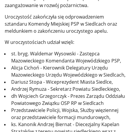
zaangażowanie w rozwój pożarnictwa.
Uroczystość zakończyła się odprowadzeniem
sztandaru Komendy Miejskiej PSP w Siedlcach oraz
meldunkiem o zakończeniu uroczystego apelu.
W uroczystościach udział wzięli:
st. bryg. Waldemar Wysowski - Zastępca
Mazowieckiego Komendanta Wojewódzkiego PSP,
Alicja Cichoń - Kierownik Delegatury Urzędu
Mazowieckiego Urzędu Wojewódzkiego w Siedlcach,
Dariusz Stopa - Wiceprezydent Miasta Siedlce,
Andrzej Rymuza - Sekretarz Powiatu Siedleckiego,
dh Wojciech Grzegorczyk - Prezes Zarządu Oddziału
Powiatowego Związku OSP RP w Siedlcach
Przedstawiciele Policji, Wojska, Służby więziennej
oraz przedstawiciele formacji mundurowych,
ks. Kanonik Andrzej Biernat - Diecezjalny Kapelan
Strażaków z terenu powiatu siedleckiego wraz z