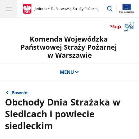
przejdź
gov.pl
Jednostki Państwowej Straży Pożarnej
gov.pl
Jednostki
do
Państwowej
wyszukiwar
Straży
Otwór
Pożarnej
okno
Komenda Wojewódzka
z
tłuma
Państwowej Straży Pożarnej
języka
w Warszawie
migow
MENU
Powrót
Obchody Dnia Strażaka w
Siedlcach i powiecie
siedleckim