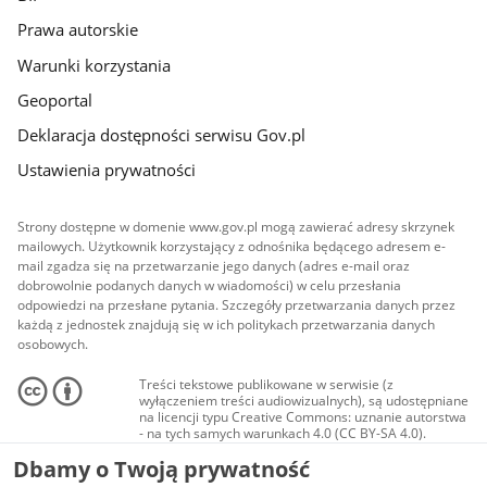
Prawa autorskie
Warunki korzystania
Geoportal
Deklaracja dostępności serwisu Gov.pl
Ustawienia prywatności
Strony dostępne w domenie www.gov.pl mogą zawierać adresy skrzynek
mailowych. Użytkownik korzystający z odnośnika będącego adresem e-
mail zgadza się na przetwarzanie jego danych (adres e-mail oraz
dobrowolnie podanych danych w wiadomości) w celu przesłania
odpowiedzi na przesłane pytania. Szczegóły przetwarzania danych przez
każdą z jednostek znajdują się w ich politykach przetwarzania danych
osobowych.
Treści tekstowe publikowane w serwisie (z
wyłączeniem treści audiowizualnych), są udostępniane
na licencji typu Creative Commons: uznanie autorstwa
- na tych samych warunkach 4.0 (CC BY-SA 4.0).
Materiały audiowizualne, w tym zdjęcia, materiały
Dbamy o Twoją prywatność
audio i wideo, są udostępniane na licencji typu
Creative Commons: uznanie autorstwa użycie