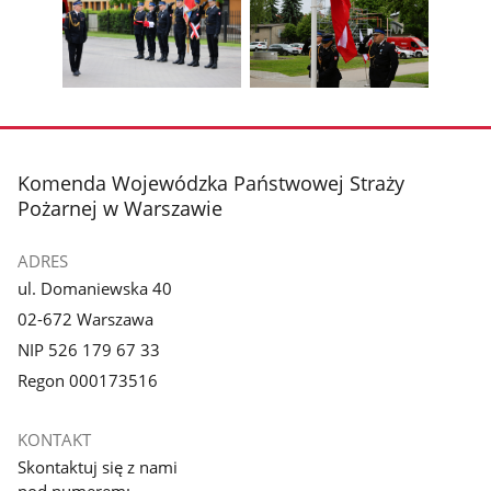
1
2
poprzednie
nest
z
z
zdjęcia
zdjęc
galerii.
galerii.
Pokaż
Pokaż
zdjęcie
zdjęcie
3
4
z
z
stopka
Komenda Wojewódzka Państwowej Straży
galerii.
galerii.
Pożarnej w Warszawie
ADRES
ul. Domaniewska 40
02-672 Warszawa
NIP 526 179 67 33
Regon 000173516
KONTAKT
Skontaktuj się z nami
pod numerem: