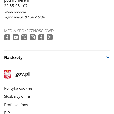
22 55 95 107
W dni robocze
w godzinach: 07:30 -15:30
MEDIA SPOŁECZNOŚCIOWE:
Na skróty
stopka
Strona
gov.pl
gov.pl
główna
gov.pl
Polityka cookies
Służba cywilna
Profil zaufany
BIP