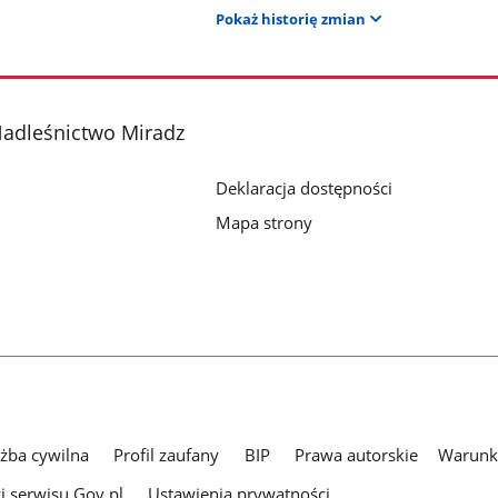
Pokaż historię zmian
adleśnictwo Miradz
Deklaracja dostępności
Mapa strony
użba cywilna
Profil zaufany
BIP
Prawa autorskie
Warunki
i serwisu Gov.pl
Ustawienia prywatności