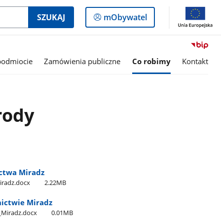
Logowanie
SZUKAJ
mObywatel
do
panelu
podmiocie
Zamówienia publiczne
Co robimy
Kontakt
rody
ctwa Miradz
iradz.docx
2.22MB
nictwie Miradz
​_Miradz.docx
0.01MB