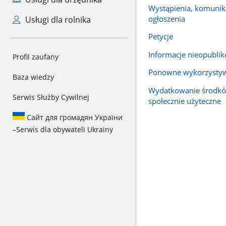
Wystąpienia, komunika
ogłoszenia
Usługi dla rolnika
Petycje
Informacje nieopubli
Profil zaufany
Ponowne wykorzysty
Baza wiedzy
Wydatkowanie środkó
Serwis Służby Cywilnej
społecznie użyteczne
Сайт для громадян України
–
Serwis dla obywateli Ukrainy