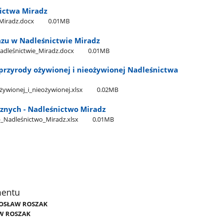
ictwa Miradz
_Miradz.docx
0.01MB
azu w Nadleśnictwie Miradz
adleśnictwie​_Miradz.docx
0.01MB
rzyrody ożywionej i nieożywionej Nadleśnictwa
ywionej​_i​_nieożywionej.xlsx
0.02MB
znych - Nadleśnictwo Miradz
-​_Nadleśnictwo​_Miradz.xlsx
0.01MB
mentu
ADOSŁAW ROSZAK
W ROSZAK