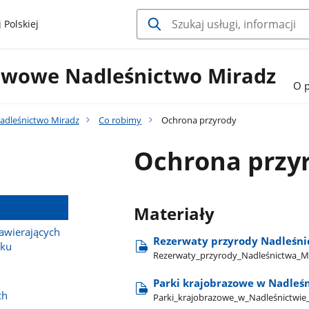
 Polskiej
twowe Nadleśnictwo Miradz
O 
adleśnictwo Miradz
Co robimy
Ochrona przyrody
Ochrona przy
Materiały
wierających
Rezerwaty przyrody Nadleśni
sku
Rezerwaty​_przyrody​_Nadleśnictwa​_M
Parki krajobrazowe w Nadleś
ch
Parki​_krajobrazowe​_w​_Nadleśnictwie