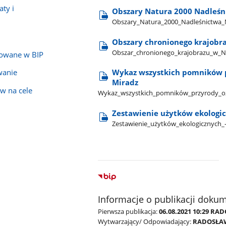
ty i
Obszary Natura 2000 Nadleśn
Obszary​_Natura​_2000​_Nadleśnictwa​
Obszary chronionego krajobr
Obszar​_chronionego​_krajobrazu​_w​_N
kowane w BIP
Wykaz wszystkich pomników p
wanie
Miradz
w na cele
Wykaz​_wszystkich​_pomników​_przyrody​_oż
Zestawienie użytków ekologic
Zestawienie​_użytków​_ekologicznych​_
Informacje o publikacji doku
Pierwsza publikacja:
06.08.2021 10:29 R
Wytwarzający/ Odpowiadający:
RADOSŁA