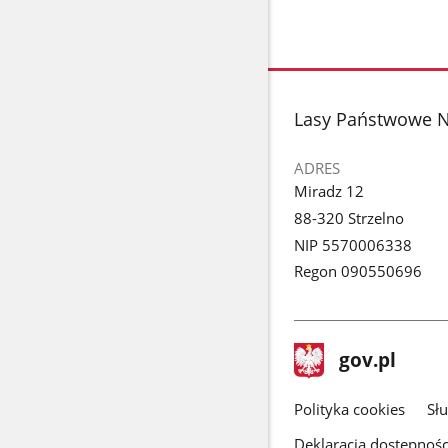
stopka
Lasy Państwowe N
ADRES
Miradz 12
88-320 Strzelno
NIP 5570006338
Regon 090550696
stopka
Strona
gov.pl
gov.pl
główna
gov.pl
Polityka cookies
Sł
Deklaracja dostępnośc