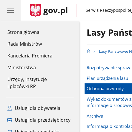
gov.pl
gov.pl
Serwis Rzeczypospolitej
Lasy Pańs
gov.pl
Strona główna
Rada Ministrów
Lasy Państwowe N
Kancelaria Premiera
Ministerstwa
Rozpatrywanie spraw
Plan urządzenia lasu
Urzędy, instytucje
i placówki RP
Ochrona przyrody
Wykaz dokumentów za
informacje o środowi
Usługi dla obywatela
Archiwa
Usługi dla przedsiębiorcy
Informacja o kontrola
Usługi dla urzędnika