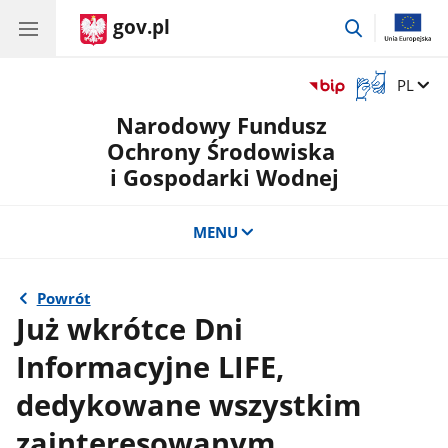
gov.pl
przejdź
do
wyszukiwar
Otwórz
Zmień 
PL
okno
Narodowy Fundusz
z
tłumaczem
Ochrony Środowiska
języka
i Gospodarki Wodnej
migowego
MENU
Powrót
Już wkrótce Dni
Informacyjne LIFE,
dedykowane wszystkim
zainteresowanym