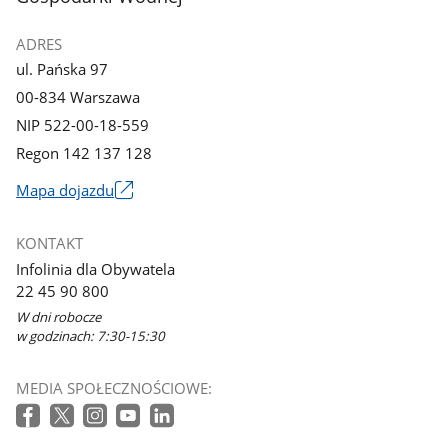
ADRES
ul. Pańska 97
00-834 Warszawa
NIP 522-00-18-559
Regon 142 137 128
Mapa dojazdu
Link
otworzy
KONTAKT
się
Infolinia dla Obywatela
w
22 45 90 800
nowym
W dni robocze
oknie
w godzinach: 7:30-15:30
MEDIA SPOŁECZNOŚCIOWE: