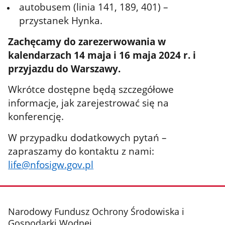
autobusem (linia 141, 189, 401) –
przystanek Hynka.
Zachęcamy do zarezerwowania w
kalendarzach 14 maja i 16 maja 2024 r. i
przyjazdu do Warszawy.
Wkrótce dostępne będą szczegółowe
informacje, jak zarejestrować się na
konferencję.
W przypadku dodatkowych pytań –
zapraszamy do kontaktu z nami:
life@nfosigw.gov.pl
stopka
Narodowy Fundusz Ochrony Środowiska i
Gospodarki Wodnej