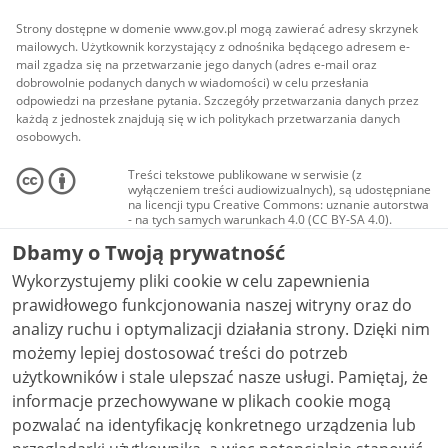
Strony dostępne w domenie www.gov.pl mogą zawierać adresy skrzynek
mailowych. Użytkownik korzystający z odnośnika będącego adresem e-
mail zgadza się na przetwarzanie jego danych (adres e-mail oraz
dobrowolnie podanych danych w wiadomości) w celu przesłania
odpowiedzi na przesłane pytania. Szczegóły przetwarzania danych przez
każdą z jednostek znajdują się w ich politykach przetwarzania danych
osobowych.
Treści tekstowe publikowane w serwisie (z
wyłączeniem treści audiowizualnych), są udostępniane
na licencji typu Creative Commons: uznanie autorstwa
- na tych samych warunkach 4.0 (CC BY-SA 4.0).
Materiały audiowizualne, w tym zdjęcia, materiały
Dbamy o Twoją prywatność
audio i wideo, są udostępniane na licencji typu
Creative Commons: uznanie autorstwa użycie
Wykorzystujemy pliki cookie w celu zapewnienia
niekomercyjne - bez utworów zależnych 4.0 (CC BY-
NC-ND 4.0), o ile nie jest to stwierdzone inaczej.
prawidłowego funkcjonowania naszej witryny oraz do
analizy ruchu i optymalizacji działania strony. Dzięki nim
możemy lepiej dostosować treści do potrzeb
użytkowników i stale ulepszać nasze usługi. Pamiętaj, że
informacje przechowywane w plikach cookie mogą
pozwalać na identyfikację konkretnego urządzenia lub