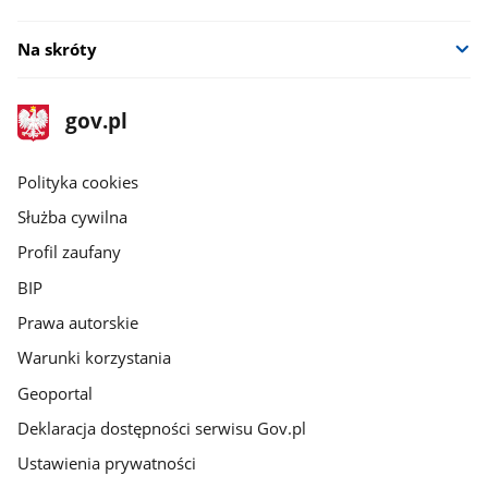
Na skróty
stopka
Strona
gov.pl
gov.pl
główna
gov.pl
Polityka cookies
Służba cywilna
Profil zaufany
BIP
Prawa autorskie
Warunki korzystania
Geoportal
Deklaracja dostępności serwisu Gov.pl
Ustawienia prywatności