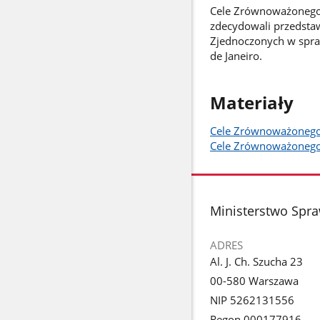
Cele Zrównoważonego 
zdecydowali przedsta
Zjednoczonych w spra
de Janeiro.
Materiały
Cele Zrównoważonego
Cele Zrównoważonego
stopka
Ministerstwo Spr
ADRES
Al. J. Ch. Szucha 23
00-580 Warszawa
NIP 5262131556
Regon 000177916