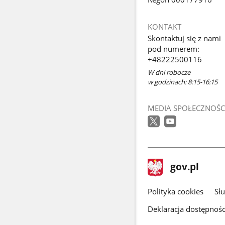
KONTAKT
Skontaktuj się z nami
pod numerem:
+48222500116
W dni robocze
w godzinach: 8:15-16:15
MEDIA SPOŁECZNOŚC
stopka
Strona
gov.pl
gov.pl
główna
gov.pl
Polityka cookies
Sł
Deklaracja dostępnośc