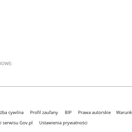
IOWE:
użba cywilna
Profil zaufany
BIP
Prawa autorskie
Warunki
i serwisu Gov.pl
Ustawienia prywatności