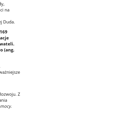
dy,
ci na
ej Duda.
 169
zacje
wateli.
o (ang.
,
ważniejsze
Rozwoju. Z
ania
omocy
.