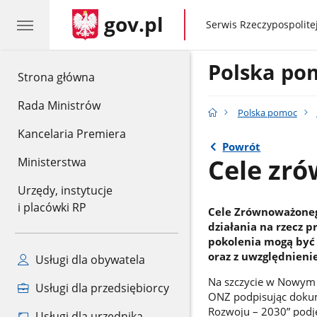
gov.pl
gov.pl
Serwis Rzeczypospolitej
Polska po
gov.pl
Strona główna
Rada Ministrów
Polska pomoc
Kancelaria Premiera
Powrót
Cele zr
Ministerstwa
Urzędy, instytucje
i placówki RP
Cele Zrównoważonego
działania na rzecz 
pokolenia mogą być
oraz z uwzględnieni
Usługi dla obywatela
Na szczycie w Nowym 
Usługi dla przedsiębiorcy
ONZ podpisując dokum
Rozwoju – 2030” podję
Usługi dla urzędnika