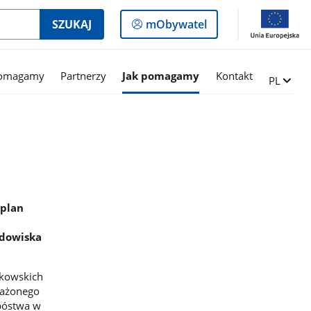
Logowanie
SZUKAJ
mObywatel
do
panelu
pomagamy
Partnerzy
Jak pomagamy
Kontakt
Zmień ję
PL
 plan
odowiska
nkowskich
ważonego
ubóstwa w