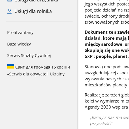
jego wszystkich posta
podjęcia działań na rz
Usługi dla rolnika
świecie, ochrony środ
zrównoważonych źródeł
Dokument ten zawie
Profil zaufany
działań, które mają 
Baza wiedzy
międzynarodowe, org
Skupiają się one wok
Serwis Służby Cywilnej
5xP : people, planet
Stanowią one podstaw
Сайт для громадян України
uwzględniającej aspek
–
Serwis dla obywateli Ukrainy
wyzwania naszych czas
mieszkańców planety 
Realizację założeń gl
kolei w wymiarze międ
Agendy 2030 wspiera 
Każdy z nas ma swo
przyszłość!