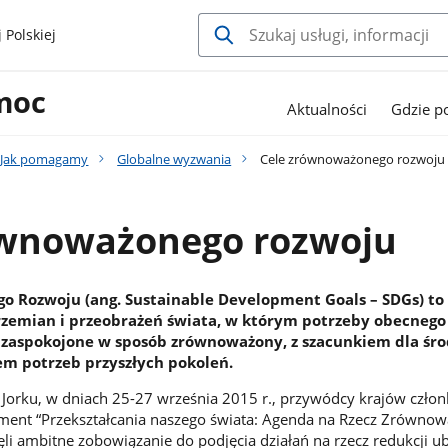
 Polskiej
moc
Aktualności
Gdzie 
Jak pomagamy
Globalne wyzwania
Cele zrównoważonego rozwoju
ównoważonego rozwoju
 Rozwoju (ang. Sustainable Development Goals – SDGs) to
przemian i przeobrażeń świata, w którym potrzeby obecnego
 zaspokojone w sposób zrównoważony, z szacunkiem dla śr
em potrzeb przyszłych pokoleń.
Jorku, w dniach 25-27 września 2015 r., przywódcy krajów czło
ent “Przekształcania naszego świata: Agenda na Rzecz Zrówno
li ambitne zobowiązanie do podjęcia działań na rzecz redukcji 