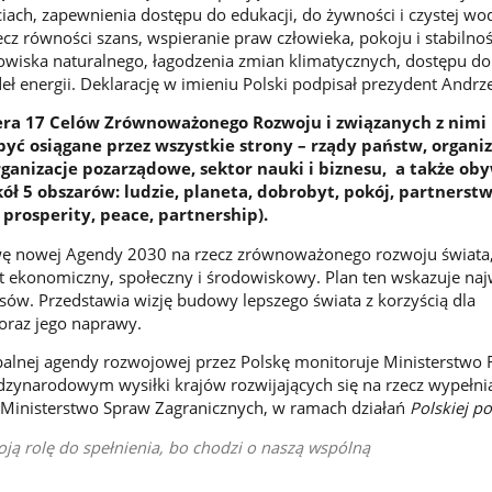
ciach, zapewnienia dostępu do edukacji, do żywności i czystej wo
ecz równości szans, wspieranie praw człowieka, pokoju i stabilnoś
owiska naturalnego, łagodzenia zmian klimatycznych, dostępu do
 energii. Deklarację w imieniu Polski podpisał prezydent Andrz
ra 17 Celów Zrównoważonego Rozwoju i związanych z nimi
być osiągane przez wszystkie strony – rządy państw, organi
anizacje pozarządowe, sektor nauki i biznesu, a także oby
ół 5 obszarów: ludzie, planeta, dobrobyt, pokój, partnerstw
, prosperity, peace, partnership).
ę nowej Agendy 2030 na rzecz zrównoważonego rozwoju świata
t ekonomiczny, społeczny i środowiskowy. Plan ten wskazuje naj
ów. Przedstawia wizję budowy lepszego świata z korzyścią dla
oraz jego naprawy.
obalnej agendy rozwojowej przez Polskę monitoruje Ministerstwo 
zynarodowym wysiłki krajów rozwijających się na rzecz wypełni
Ministerstwo Spraw Zagranicznych, w ramach działań
Polskiej p
ją rolę do spełnienia, bo chodzi o naszą wspólną