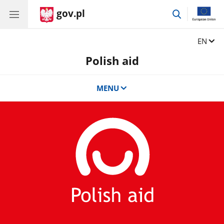
gov.pl
go
to
search
Change
EN
Polish aid
MENU