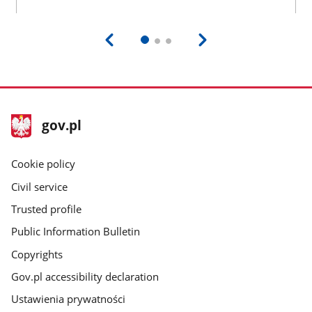
footer
Main
gov.pl
gov.pl
site
Cookie policy
Civil service
Trusted profile
Public Information Bulletin
Copyrights
Gov.pl accessibility declaration
Ustawienia prywatności