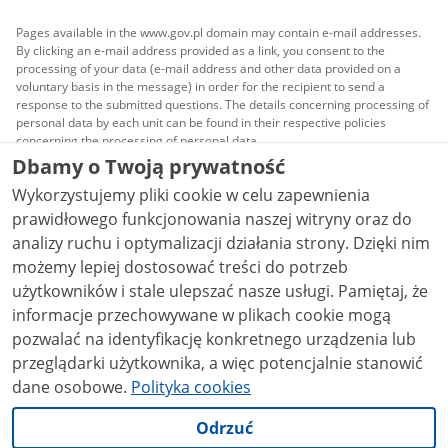
Pages available in the www.gov.pl domain may contain e-mail addresses.
By clicking an e-mail address provided as a link, you consent to the
processing of your data (e-mail address and other data provided on a
voluntary basis in the message) in order for the recipient to send a
response to the submitted questions. The details concerning processing of
personal data by each unit can be found in their respective policies
concerning the processing of personal data.
Dbamy o Twoją prywatność
All content published on this website is covered by a
Wykorzystujemy pliki cookie w celu zapewnienia
Creative Commons Attribution 3.0 PL
license, unless
stated otherwise.
prawidłowego funkcjonowania naszej witryny oraz do
analizy ruchu i optymalizacji działania strony. Dzięki nim
możemy lepiej dostosować treści do potrzeb
użytkowników i stale ulepszać nasze usługi. Pamiętaj, że
informacje przechowywane w plikach cookie mogą
pozwalać na identyfikację konkretnego urządzenia lub
przeglądarki użytkownika, a więc potencjalnie stanowić
dane osobowe.
Polityka cookies
Odrzuć