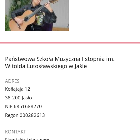
Pokaż
zdjęcie
1
z
stopka
Państwowa Szkoła Muzyczna I stopnia im.
galerii.
Witolda Lutosławskiego w Jaśle
ADRES
Kołłątaja 12
38-200 Jasło
NIP 6851688270
Regon 000282613
KONTAKT
Skontaktuj się z nami