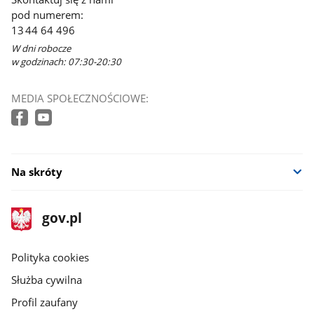
pod numerem:
13 44 64 496
W dni robocze
w godzinach: 07:30-20:30
MEDIA SPOŁECZNOŚCIOWE:
Na skróty
stopka
Strona
gov.pl
gov.pl
główna
gov.pl
Polityka cookies
Służba cywilna
Profil zaufany