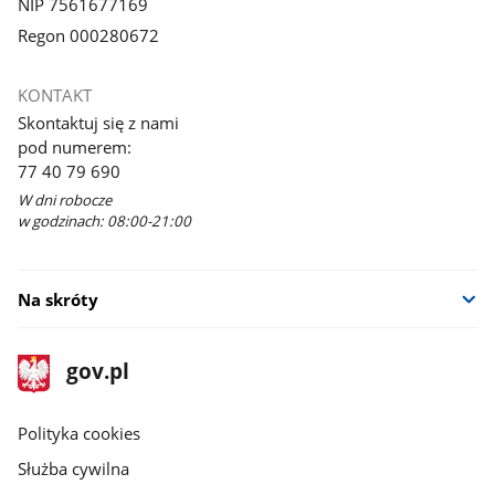
NIP 7561677169
Regon 000280672
KONTAKT
Skontaktuj się z nami
pod numerem:
77 40 79 690
W dni robocze
w godzinach: 08:00-21:00
Na skróty
stopka
Strona
gov.pl
gov.pl
główna
gov.pl
Polityka cookies
Służba cywilna