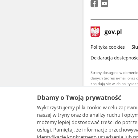
stopka
Strona
gov.pl
gov.pl
główna
gov.pl
Polityka cookies
Sł
Deklaracja dostępnośc
Strony dostępne w domenie
danych (adres e-mail oraz 
znajdują się w ich polityk
Treści teksto
Dbamy o Twoją prywatność
udostępniane
warunkach 4.0
Wykorzystujemy pliki cookie w celu zapewn
są udostępni
bez utworów z
naszej witryny oraz do analizy ruchu i optymalizacj
możemy lepiej dostosować treści do potrzeb
usługi. Pamiętaj, że informacje przechowywane w plikach cookie mogą pozwalać na
identyfikację konkretnego urządzenia lub pr