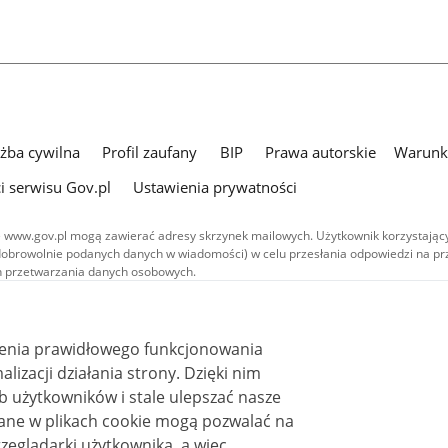
użba cywilna
Profil zaufany
BIP
Prawa autorskie
Warunki
i serwisu Gov.pl
Ustawienia prywatności
 www.gov.pl mogą zawierać adresy skrzynek mailowych. Użytkownik korzystający
dobrowolnie podanych danych w wiadomości) w celu przesłania odpowiedzi na prz
ach przetwarzania danych osobowych.
we publikowane w serwisie (z wyłączeniem treści audiowizualnych), są
 na licencji typu Creative Commons: uznanie autorstwa - na tych samych
 (CC BY-SA 4.0). Materiały audiowizualne, w tym zdjęcia, materiały audio i wideo
ienia prawidłowego funkcjonowania
ane na licencji typu Creative Commons: uznanie autorstwa użycie niekomercyjne 
ależnych 4.0 (CC BY-NC-ND 4.0), o ile nie jest to stwierdzone inaczej.
i działania strony. Dzięki nim
 użytkowników i stale ulepszać nasze
zeglądarki użytkownika, a więc