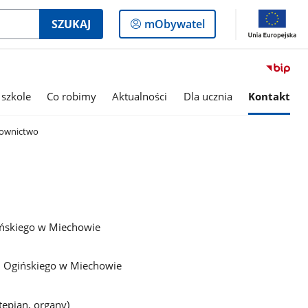
Logowanie
SZUKAJ
mObywatel
do
panelu
 szkole
Co robimy
Aktualności
Dla ucznia
Kontakt
rownictwo
gińskiego w Miechowie
K. Ogińskiego w Miechowie
tepian, organy)