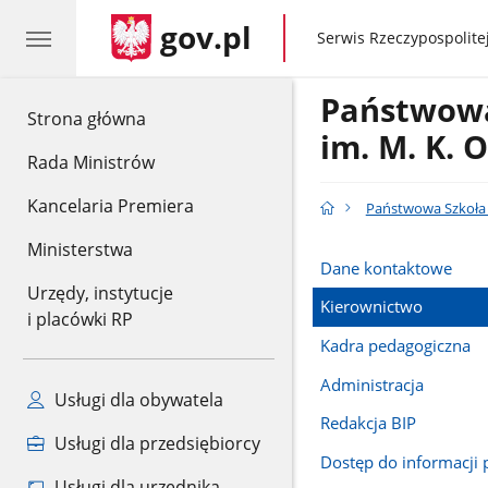
gov.pl
gov.pl
Serwis Rzeczypospolitej
Państwowa
gov.pl
Strona główna
im. M. K. 
Rada Ministrów
Kancelaria Premiera
Państwowa Szkoła 
Ministerstwa
Dane kontaktowe
Urzędy, instytucje
Kierownictwo
i placówki RP
Kadra pedagogiczna
Administracja
Usługi dla obywatela
Redakcja BIP
Usługi dla przedsiębiorcy
Dostęp do informacji 
Usługi dla urzędnika