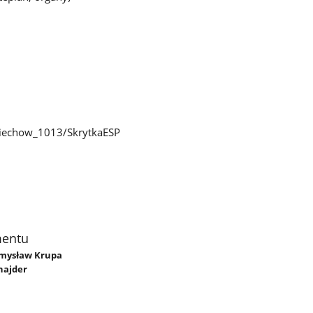
iechow_1013/SkrytkaESP
mentu
zemysław Krupa
najder