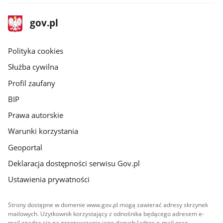
stopka
Strona
gov.pl
gov.pl
główna
gov.pl
Polityka cookies
Służba cywilna
Profil zaufany
BIP
Prawa autorskie
Warunki korzystania
Geoportal
Deklaracja dostępności serwisu Gov.pl
Ustawienia prywatności
Strony dostępne w domenie www.gov.pl mogą zawierać adresy skrzynek
mailowych. Użytkownik korzystający z odnośnika będącego adresem e-
mail zgadza się na przetwarzanie jego danych (adres e-mail oraz