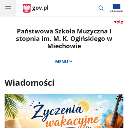
gov.pl
przejdź
do
wyszukiwar
Państwowa Szkoła Muzyczna I
stopnia im. M. K. Ogińskiego w
Miechowie
MENU
Wiadomości