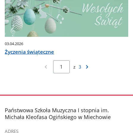
03.04.2026
Życzenia świąteczne
z
3
stopka
Państwowa Szkoła Muzyczna I stopnia im.
Michała Kleofasa Ogińskiego w Miechowie
ADRES