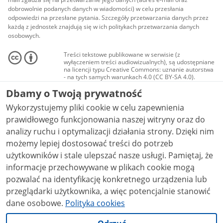
dobrowolnie podanych danych w wiadomości) w celu przesłania
odpowiedzi na przesłane pytania. Szczegóły przetwarzania danych przez
każdą z jednostek znajdują się w ich politykach przetwarzania danych
osobowych.
Treści tekstowe publikowane w serwisie (z
wyłączeniem treści audiowizualnych), są udostępniane
na licencji typu Creative Commons: uznanie autorstwa
- na tych samych warunkach 4.0 (CC BY-SA 4.0).
Materiały audiowizualne, w tym zdjęcia, materiały
Dbamy o Twoją prywatność
audio i wideo, są udostępniane na licencji typu
Creative Commons: uznanie autorstwa użycie
Wykorzystujemy pliki cookie w celu zapewnienia
niekomercyjne - bez utworów zależnych 4.0 (CC BY-
NC-ND 4.0), o ile nie jest to stwierdzone inaczej.
prawidłowego funkcjonowania naszej witryny oraz do
analizy ruchu i optymalizacji działania strony. Dzięki nim
możemy lepiej dostosować treści do potrzeb
użytkowników i stale ulepszać nasze usługi. Pamiętaj, że
informacje przechowywane w plikach cookie mogą
pozwalać na identyfikację konkretnego urządzenia lub
przeglądarki użytkownika, a więc potencjalnie stanowić
dane osobowe.
Polityka cookies