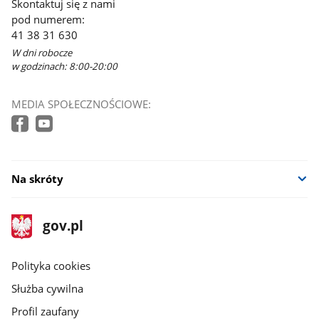
Skontaktuj się z nami
pod numerem:
41 38 31 630
W dni robocze
w godzinach: 8:00-20:00
MEDIA SPOŁECZNOŚCIOWE:
Na skróty
stopka
Strona
gov.pl
gov.pl
główna
gov.pl
Polityka cookies
Służba cywilna
Profil zaufany