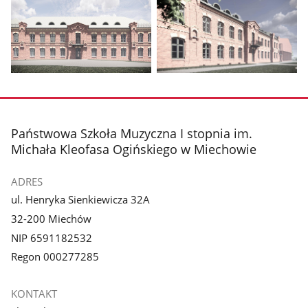
Pokaż
Pokaż
zdjęcie
zdjęcie
1
2
z
z
stopka
Państwowa Szkoła Muzyczna I stopnia im.
galerii.
galerii.
Michała Kleofasa Ogińskiego w Miechowie
ADRES
ul. Henryka Sienkiewicza 32A
32-200 Miechów
NIP 6591182532
Regon 000277285
KONTAKT