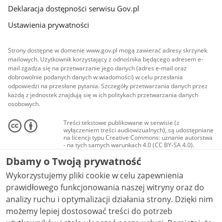
Deklaracja dostępności serwisu Gov.pl
Ustawienia prywatności
Strony dostępne w domenie www.gov.pl mogą zawierać adresy skrzynek
mailowych. Użytkownik korzystający z odnośnika będącego adresem e-
mail zgadza się na przetwarzanie jego danych (adres e-mail oraz
dobrowolnie podanych danych w wiadomości) w celu przesłania
odpowiedzi na przesłane pytania. Szczegóły przetwarzania danych przez
każdą z jednostek znajdują się w ich politykach przetwarzania danych
osobowych.
Treści tekstowe publikowane w serwisie (z
wyłączeniem treści audiowizualnych), są udostępniane
na licencji typu Creative Commons: uznanie autorstwa
- na tych samych warunkach 4.0 (CC BY-SA 4.0).
Materiały audiowizualne, w tym zdjęcia, materiały
Dbamy o Twoją prywatność
audio i wideo, są udostępniane na licencji typu
Creative Commons: uznanie autorstwa użycie
Wykorzystujemy pliki cookie w celu zapewnienia
niekomercyjne - bez utworów zależnych 4.0 (CC BY-
NC-ND 4.0), o ile nie jest to stwierdzone inaczej.
prawidłowego funkcjonowania naszej witryny oraz do
analizy ruchu i optymalizacji działania strony. Dzięki nim
możemy lepiej dostosować treści do potrzeb