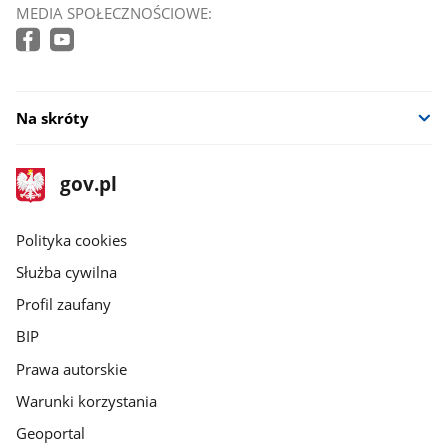
MEDIA SPOŁECZNOŚCIOWE:
Na skróty
stopka
Strona
gov.pl
gov.pl
główna
gov.pl
Polityka cookies
Służba cywilna
Profil zaufany
BIP
Prawa autorskie
Warunki korzystania
Geoportal