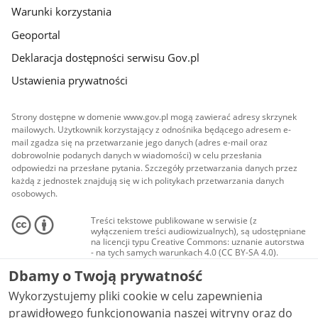
Warunki korzystania
Geoportal
Deklaracja dostępności serwisu Gov.pl
Ustawienia prywatności
Strony dostępne w domenie www.gov.pl mogą zawierać adresy skrzynek
mailowych. Użytkownik korzystający z odnośnika będącego adresem e-
mail zgadza się na przetwarzanie jego danych (adres e-mail oraz
dobrowolnie podanych danych w wiadomości) w celu przesłania
odpowiedzi na przesłane pytania. Szczegóły przetwarzania danych przez
każdą z jednostek znajdują się w ich politykach przetwarzania danych
osobowych.
Treści tekstowe publikowane w serwisie (z
wyłączeniem treści audiowizualnych), są udostępniane
na licencji typu Creative Commons: uznanie autorstwa
- na tych samych warunkach 4.0 (CC BY-SA 4.0).
Materiały audiowizualne, w tym zdjęcia, materiały
Dbamy o Twoją prywatność
audio i wideo, są udostępniane na licencji typu
Creative Commons: uznanie autorstwa użycie
Wykorzystujemy pliki cookie w celu zapewnienia
niekomercyjne - bez utworów zależnych 4.0 (CC BY-
NC-ND 4.0), o ile nie jest to stwierdzone inaczej.
prawidłowego funkcjonowania naszej witryny oraz do