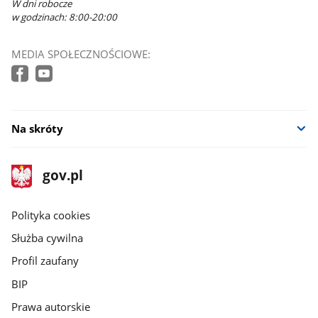
W dni robocze
w godzinach: 8:00-20:00
MEDIA SPOŁECZNOŚCIOWE:
Na skróty
stopka
Strona
gov.pl
gov.pl
główna
gov.pl
Polityka cookies
Służba cywilna
Profil zaufany
BIP
Prawa autorskie