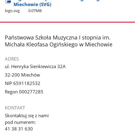
Miechowie (SVG)
logo.svg
0.07MB
stopka
Państwowa Szkoła Muzyczna I stopnia im.
Michała Kleofasa Ogińskiego w Miechowie
ADRES
ul. Henryka Sienkiewicza 32A
32-200 Miechów
NIP 6591182532
Regon 000277285
KONTAKT
Skontaktuj się z nami
pod numerem:
41 38 31 630