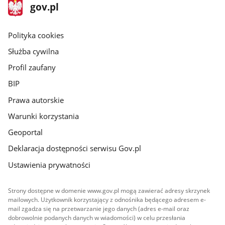
stopka
Strona
gov.pl
gov.pl
główna
gov.pl
Polityka cookies
Służba cywilna
Profil zaufany
BIP
Prawa autorskie
Warunki korzystania
Geoportal
Deklaracja dostępności serwisu Gov.pl
Ustawienia prywatności
Strony dostępne w domenie www.gov.pl mogą zawierać adresy skrzynek
mailowych. Użytkownik korzystający z odnośnika będącego adresem e-
mail zgadza się na przetwarzanie jego danych (adres e-mail oraz
dobrowolnie podanych danych w wiadomości) w celu przesłania