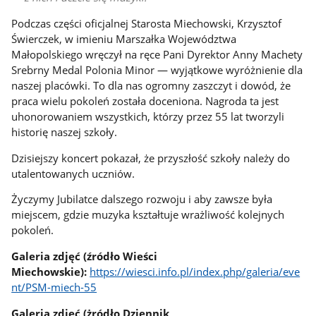
Podczas części oficjalnej Starosta Miechowski, Krzysztof
Świerczek, w imieniu Marszałka Województwa
Małopolskiego wręczył na ręce Pani Dyrektor Anny Machety
Srebrny Medal Polonia Minor — wyjątkowe wyróżnienie dla
naszej placówki. To dla nas ogromny zaszczyt i dowód, że
praca wielu pokoleń została doceniona. Nagroda ta jest
uhonorowaniem wszystkich, którzy przez 55 lat tworzyli
historię naszej szkoły.
Dzisiejszy koncert pokazał, że przyszłość szkoły należy do
utalentowanych uczniów.
Życzymy Jubilatce dalszego rozwoju i aby zawsze była
miejscem, gdzie muzyka kształtuje wrażliwość kolejnych
pokoleń.
Galeria zdjęć (źródło Wieści
Miechowskie):
https://wiesci.info.pl/index.php/galeria/eve
nt/PSM-miech-55
Galeria zdjęć (żródło Dziennik