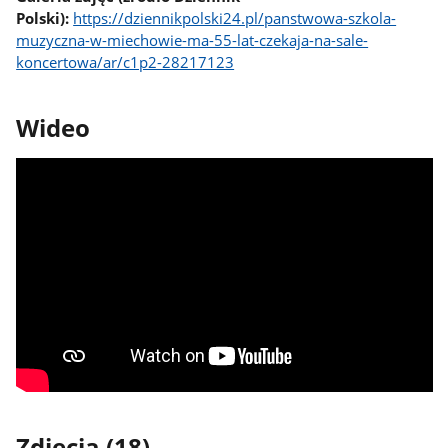
Polski):
https://dziennikpolski24.pl/panstwowa-szkola-
muzyczna-w-miechowie-ma-55-lat-czekaja-na-sale-
koncertowa/ar/c1p2-28217123
Wideo
Zdjęcia (18)