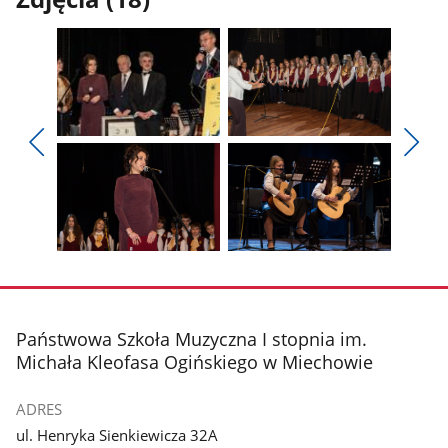
Pokaż
Pokaż
zdjęcie
zdjęcie
Pokaż
Poka
1
2
poprzednie
nest
z
z
zdjęcia
zdjęc
galerii.
galerii.
Pokaż
Pokaż
zdjęcie
zdjęcie
3
4
z
z
stopka
Państwowa Szkoła Muzyczna I stopnia im.
galerii.
galerii.
Michała Kleofasa Ogińskiego w Miechowie
ADRES
ul. Henryka Sienkiewicza 32A