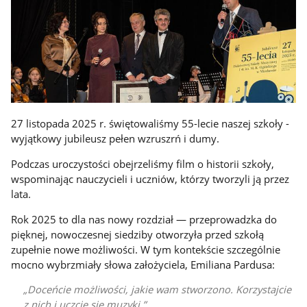
27 listopada 2025 r. świętowaliśmy 55-lecie naszej szkoły -
wyjątkowy jubileusz pełen wzruszrń i dumy.
Podczas uroczystości obejrzeliśmy film o historii szkoły,
wspominając nauczycieli i uczniów, którzy tworzyli ją przez
lata.
Rok 2025 to dla nas nowy rozdział — przeprowadzka do
pięknej, nowoczesnej siedziby otworzyła przed szkołą
zupełnie nowe możliwości. W tym kontekście szczególnie
mocno wybrzmiały słowa założyciela, Emiliana Pardusa:
Doceńcie możliwości, jakie wam stworzono. Korzystajcie
z nich i uczcie się muzyki.