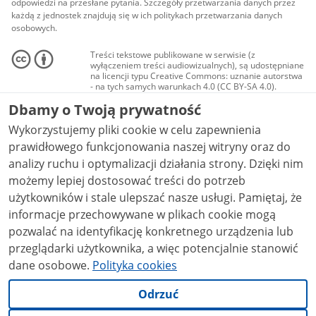
odpowiedzi na przesłane pytania. Szczegóły przetwarzania danych przez
każdą z jednostek znajdują się w ich politykach przetwarzania danych
osobowych.
Treści tekstowe publikowane w serwisie (z
wyłączeniem treści audiowizualnych), są udostępniane
na licencji typu Creative Commons: uznanie autorstwa
- na tych samych warunkach 4.0 (CC BY-SA 4.0).
Materiały audiowizualne, w tym zdjęcia, materiały
Dbamy o Twoją prywatność
audio i wideo, są udostępniane na licencji typu
Creative Commons: uznanie autorstwa użycie
Wykorzystujemy pliki cookie w celu zapewnienia
niekomercyjne - bez utworów zależnych 4.0 (CC BY-
NC-ND 4.0), o ile nie jest to stwierdzone inaczej.
prawidłowego funkcjonowania naszej witryny oraz do
analizy ruchu i optymalizacji działania strony. Dzięki nim
możemy lepiej dostosować treści do potrzeb
użytkowników i stale ulepszać nasze usługi. Pamiętaj, że
informacje przechowywane w plikach cookie mogą
pozwalać na identyfikację konkretnego urządzenia lub
przeglądarki użytkownika, a więc potencjalnie stanowić
dane osobowe.
Polityka cookies
Odrzuć