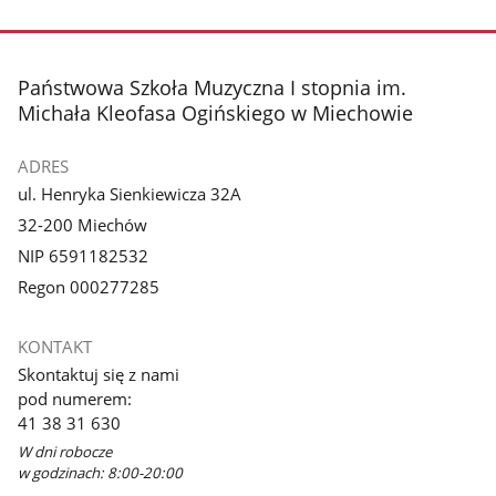
Pokaż
zdjęcie
1
z
stopka
Państwowa Szkoła Muzyczna I stopnia im.
galerii.
Michała Kleofasa Ogińskiego w Miechowie
ADRES
ul. Henryka Sienkiewicza 32A
32-200 Miechów
NIP 6591182532
Regon 000277285
KONTAKT
Skontaktuj się z nami
pod numerem:
41 38 31 630
W dni robocze
w godzinach: 8:00-20:00