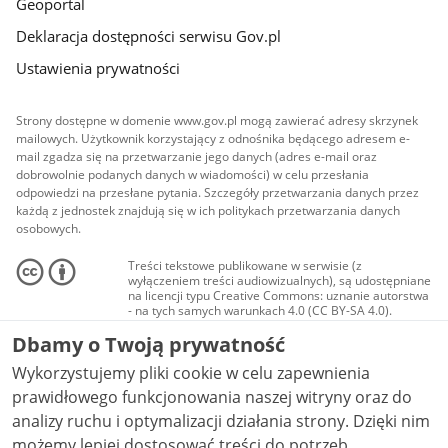
Geoportal
Deklaracja dostępności serwisu Gov.pl
Ustawienia prywatności
Strony dostępne w domenie www.gov.pl mogą zawierać adresy skrzynek
mailowych. Użytkownik korzystający z odnośnika będącego adresem e-
mail zgadza się na przetwarzanie jego danych (adres e-mail oraz
dobrowolnie podanych danych w wiadomości) w celu przesłania
odpowiedzi na przesłane pytania. Szczegóły przetwarzania danych przez
każdą z jednostek znajdują się w ich politykach przetwarzania danych
osobowych.
Treści tekstowe publikowane w serwisie (z
wyłączeniem treści audiowizualnych), są udostępniane
na licencji typu Creative Commons: uznanie autorstwa
- na tych samych warunkach 4.0 (CC BY-SA 4.0).
Materiały audiowizualne, w tym zdjęcia, materiały
Dbamy o Twoją prywatność
audio i wideo, są udostępniane na licencji typu
Creative Commons: uznanie autorstwa użycie
Wykorzystujemy pliki cookie w celu zapewnienia
niekomercyjne - bez utworów zależnych 4.0 (CC BY-
NC-ND 4.0), o ile nie jest to stwierdzone inaczej.
prawidłowego funkcjonowania naszej witryny oraz do
analizy ruchu i optymalizacji działania strony. Dzięki nim
możemy lepiej dostosować treści do potrzeb