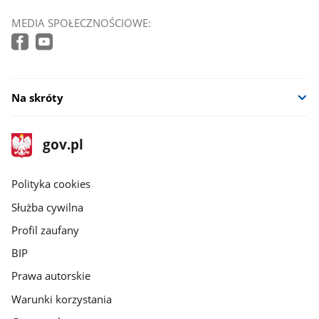
MEDIA SPOŁECZNOŚCIOWE:
Na skróty
stopka
Strona
gov.pl
gov.pl
główna
gov.pl
Polityka cookies
Służba cywilna
Profil zaufany
BIP
Prawa autorskie
Warunki korzystania