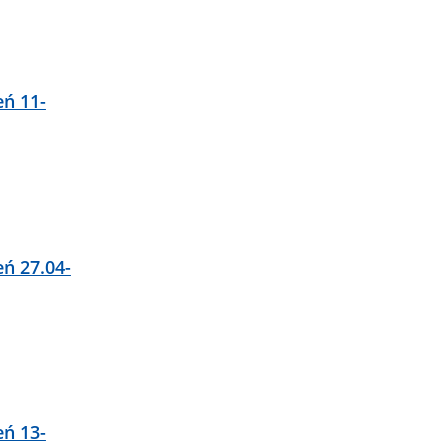
eń 11-
eń 27.04-
eń 13-