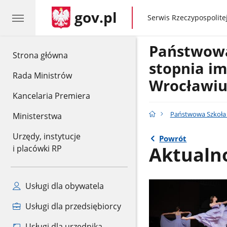
gov.pl
gov.pl
Serwis Rzeczypospolitej
Państwowa
gov.pl
Strona główna
stopnia im
Rada Ministrów
Wrocławi
Kancelaria Premiera
Państwowa Szkoła 
Ministerstwa
Urzędy, instytucje
Powrót
Aktualn
i placówki RP
Usługi dla obywatela
Usługi dla przedsiębiorcy
Usługi dla urzędnika