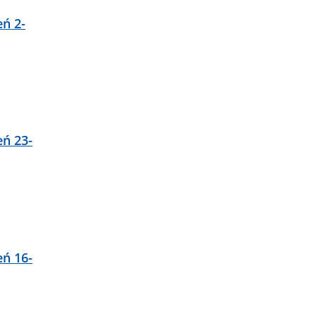
eń 2-
eń 23-
eń 16-