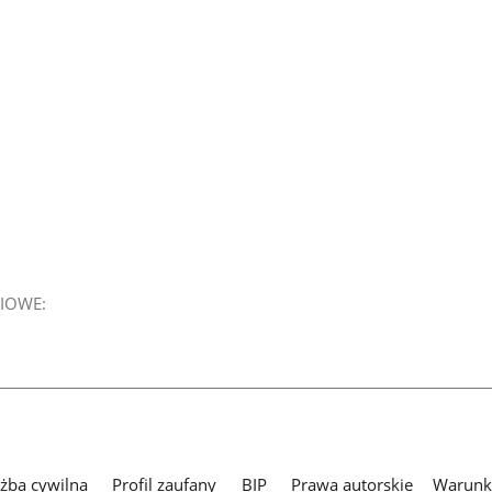
IOWE:
użba cywilna
Profil zaufany
BIP
Prawa autorskie
Warunki