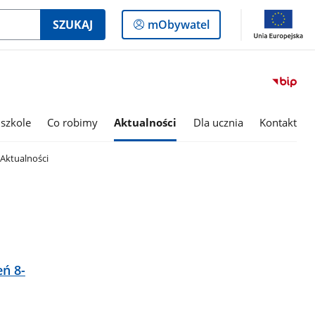
Logowanie
SZUKAJ
mObywatel
do
panelu
szkole
Co robimy
Aktualności
Dla ucznia
Kontakt
Aktualności
eń 8-