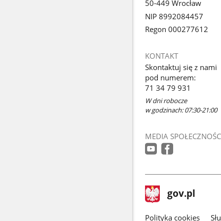
50-449 Wrocław
NIP 8992084457
Regon 000277612
KONTAKT
Skontaktuj się z nami
pod numerem:
71 34 79 931
W dni robocze
w godzinach: 07:30-21:00
MEDIA SPOŁECZNOŚC
stopka
Strona
gov.pl
gov.pl
główna
gov.pl
Polityka cookies
Sł