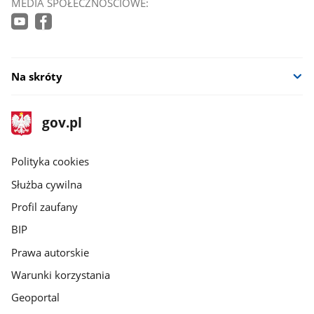
MEDIA SPOŁECZNOŚCIOWE:
Na skróty
stopka
Strona
gov.pl
gov.pl
główna
gov.pl
Polityka cookies
Służba cywilna
Profil zaufany
BIP
Prawa autorskie
Warunki korzystania
Geoportal