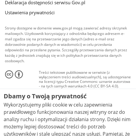
Deklaracja dostępności serwisu Gov.pl
Ustawienia prywatności
Strony dostępne w domenie www.gov.pl mogą zawierać adresy skrzynek
mailowych. Użytkownik korzystający z odnośnika będącego adresem e-
mail zgadza się na przetwarzanie jego danych (adres e-mail oraz
dobrowolnie podanych danych w wiadomości) w celu przesłania
odpowiedzi na przesłane pytania. Szczegóły przetwarzania danych przez
każdą z jednostek znajdują się w ich politykach przetwarzania danych
osobowych.
Treści tekstowe publikowane w serwisie (z
wyłączeniem treści audiowizualnych), są udostępniane
na licencji typu Creative Commons: uznanie autorstwa
- na tych samych warunkach 4.0 (CC BY-SA 4.0).
Materiały audiowizualne, w tym zdjęcia, materiały
Dbamy o Twoją prywatność
audio i wideo, są udostępniane na licencji typu
Creative Commons: uznanie autorstwa użycie
Wykorzystujemy pliki cookie w celu zapewnienia
niekomercyjne - bez utworów zależnych 4.0 (CC BY-
NC-ND 4.0), o ile nie jest to stwierdzone inaczej.
prawidłowego funkcjonowania naszej witryny oraz do
analizy ruchu i optymalizacji działania strony. Dzięki nim
możemy lepiej dostosować treści do potrzeb
użytkowników i stale ulepszać nasze usługi. Pamiętaj, że