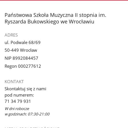
stopka
Państwowa Szkoła Muzyczna II stopnia im.
Ryszarda Bukowskiego we Wrocławiu
ADRES
ul. Podwale 68/69
50-449 Wrocław
NIP 8992084457
Regon 000277612
KONTAKT
Skontaktuj się z nami
pod numerem:
71 34 79 931
W dni robocze
w godzinach: 07:30-21:00