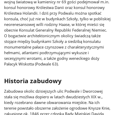
wojną światową w kamienicy nr 69 gości podejmował m.in.
konsul honorowy Królestwa Danii oraz konsul honorowy
Królestwa Holandii. I dziś przy Podwalu można spotkać
konsula, choć już nie w budynkach Szkoły, tylko w pobliskiej
neorenesansowej willi rodziny Haase, w której mieści się
obecnie Konsulat Generalny Republiki Federalnej Niemiec.
O bogactwie architektonicznym okolicy świadczą także
stojące między budynkami Szkoły a siedzibą konsulatu
monumentalne pałace czynszowe z charakterystycznymi
hełmami, atlantami podtrzymującymi wykusze i
secesyjnymi wrotami, a także godny weneckiego doży
Pałacyk Wiskotta (Podwale 63).
Historia zabudowy
Zabudowa okolic dzisiejszych ulic Podwale i Dworcowej
stała się możliwa dopiero w latach dwudziestych XIX w.,
kiedy rozebrano dawne obwarowania miejskie. Na ich
terenie powstało obszerne założenie ogrodowe Knysze Knie,
zakupione ok. 1846 przez członka Rady Miejskiej Davida