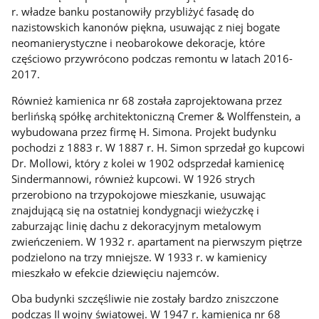
r. władze banku postanowiły przybliżyć fasadę do
nazistowskich kanonów piękna, usuwając z niej bogate
neomanierystyczne i neobarokowe dekoracje, które
częściowo przywrócono podczas remontu w latach 2016-
2017.
Również kamienica nr 68 została zaprojektowana przez
berlińską spółkę architektoniczną Cremer & Wolffenstein, a
wybudowana przez firmę H. Simona. Projekt budynku
pochodzi z 1883 r. W 1887 r. H. Simon sprzedał go kupcowi
Dr. Mollowi, który z kolei w 1902 odsprzedał kamienicę
Sindermannowi, również kupcowi. W 1926 strych
przerobiono na trzypokojowe mieszkanie, usuwając
znajdującą się na ostatniej kondygnacji wieżyczkę i
zaburzając linię dachu z dekoracyjnym metalowym
zwieńczeniem. W 1932 r. apartament na pierwszym piętrze
podzielono na trzy mniejsze. W 1933 r. w kamienicy
mieszkało w efekcie dziewięciu najemców.
Oba budynki szczęśliwie nie zostały bardzo zniszczone
podczas II wojny światowej. W 1947 r. kamienica nr 68