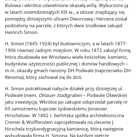
Bülowa i wkrótce uświetnione okazałą willą. Wyburzono ją
w latach osiemdziesiątych XIX w., a obszar znajdujący się
pomiędzy dzisiejszymi ulicami Dworcową i Hercena został
podzielony na parcele, z których dwie środkowe zakupił
Heinrich Simon.
H. Simon (1845-1924) był budowniczym, a w latach 1877-
1906 również radnym miejskim. W roku 1872 założył firmę,
która zbudowała we Wrocławiu wiele kościołów, kamienic,
budynków użyteczności publicznej i domów handlowych –
m.in. okazały gmach narożny DH Podwale (naprzeciwko DH
Renoma), który zachował się do dziś.
H. Simon potraktował nabycie działek przy dzisiejszej ul.
Podwale (niem.
Ohlauer Stadtgraben
– Podwale Oławskie)
jako inwestycję. Wkrótce po zakupie odsprzedał parcelę nr
69 zamożnemu kupcowi żydowskiemu Jonasowi
Hirschelowi. W 1882 r. berlińska spółka architektoniczna
Cremer & Wolffenstein zaprojektowała na zlecenie J.
Hirschela trzykondygnacyjną kamienicę, którą następnie
wybudowała firma H. Simona. Na każdym piętrze