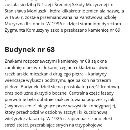
została siedzibą Niższej i Średniej Szkoły Muzycznej im.
Stanisława Moniuszki, która kilkakrotnie zmieniała nazwę, a
w 1966 r. została przemianowana na Państwową Szkołę
Muzyczną II stopnia. W 1996 r. dzięki staraniom dyrektora
Zygmunta Komuszyny szkole przekazano kamienicę nr 69.
Budynek nr 68
Znakami rozpoznawczymi kamienicy nr 68 są okna
zamknięte pełnymi łukami, ceglana okładzina i dwie
rzeźbiarskie mieszkanki drugiego piętra – kariatydy
wieńczące wykusz i podtrzymujące balkon na trzecim
piętrze. Budynek dzieli się na prostokątną część frontową
oraz podłużne skrzydło boczne. Centralna część fasady
pierwotnie była dobitnie zaakcentowana poprzez ryzalit
(„wybrzuszenie” biegnące przez wszystkie kondygnacje),
który przechodził w ozdobny szczyt i kilkuczłonową
wieżyczkę z latarnią. W 1926 r. zaprzepaszczono efekt
strzelistości, przerabiając strych na trzypokojowe