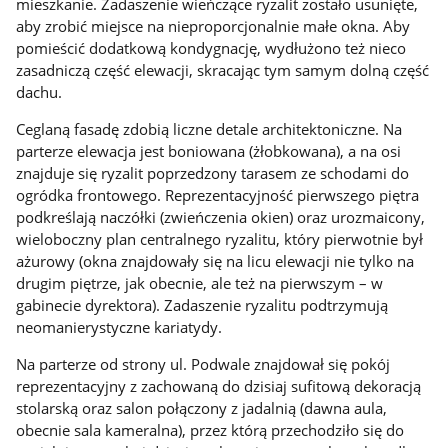
mieszkanie. Zadaszenie wieńczące ryzalit zostało usunięte,
aby zrobić miejsce na nieproporcjonalnie małe okna. Aby
pomieścić dodatkową kondygnację, wydłużono też nieco
zasadniczą część elewacji, skracając tym samym dolną część
dachu.
Ceglaną fasadę zdobią liczne detale architektoniczne. Na
parterze elewacja jest boniowana (żłobkowana), a na osi
znajduje się ryzalit poprzedzony tarasem ze schodami do
ogródka frontowego. Reprezentacyjność pierwszego piętra
podkreślają naczółki (zwieńczenia okien) oraz urozmaicony,
wieloboczny plan centralnego ryzalitu, który pierwotnie był
ażurowy (okna znajdowały się na licu elewacji nie tylko na
drugim piętrze, jak obecnie, ale też na pierwszym – w
gabinecie dyrektora). Zadaszenie ryzalitu podtrzymują
neomanierystyczne kariatydy.
Na parterze od strony ul. Podwale znajdował się pokój
reprezentacyjny z zachowaną do dzisiaj sufitową dekoracją
stolarską oraz salon połączony z jadalnią (dawna aula,
obecnie sala kameralna), przez którą przechodziło się do