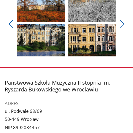
Pokaż
Pokaż
zdjęcie
zdjęcie
Pokaż
Poka
1
2
poprzednie
nest
z
z
zdjęcia
zdjęc
galerii.
galerii.
Pokaż
Pokaż
zdjęcie
zdjęcie
3
4
z
z
stopka
Państwowa Szkoła Muzyczna II stopnia im.
galerii.
galerii.
Ryszarda Bukowskiego we Wrocławiu
ADRES
ul. Podwale 68/69
50-449 Wrocław
NIP 8992084457