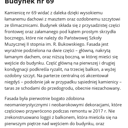
Budynek nr 69
Kamienicę nr 69 widać z daleka dzięki wysokiemu
łamanemu dachowi z masztem oraz ozdobnemu szczytowi
ze ślimacznicami. Budynek składa się z przysadzistej części
frontowej oraz załamanego pod kątem prostym skrzydła
bocznego, które nie należy do Państwowej Szkoły
Muzycznej II stopnia im. R. Bukowskiego. Fasada jest
wyraźnie podzielona na dwie części – główną, nakrytą
łamanym dachem, oraz niższą boczną, w której mieści się
wejście do budynku. Część główną na pierwszej i drugiej
kondygnacji podkreśla ryzalit, na trzeciej balkon, a wyżej
ozdobny szczyt. Na parterze centralną oś akcentował
niegdyś – podobnie jak w przypadku sąsiedniej kamienicy –
taras ze schodami do przedogrodu, obecnie niezachowany.
Fasada była pierwotnie bogato zdobiona
neomanierystycznymi i neobarokowymi dekoracjami, które
częściowo przywrócono podczas remontu w 2017 r. Nie
zrekonstruowano loggii z balkonem, która mieściła się na
pierwszym piętrze nad wejściem do budynku, oraz