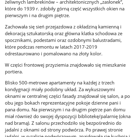
żeliwnych lambrekinów – architektonicznych „zasłonek”,
które do 1939 r. zdobiły górną część wszystkich okien na
pierwszym i na drugim piętrze.
Zachowała się sień przejazdowa z okładziną kamienną i
dekoracją sztukatorską oraz główna klatka schodowa ze
spocznikami, podestami oraz ozdobnymi balustradami,
które podczas remontu w latach 2017-2019
odrestaurowano i pomalowano na złoty kolor.
W części frontowej przyziemia znajdowało się mieszkanie
portiera.
Blisko 500-metrowe apartamenty na każdej z trzech
kondygnacji miały podobny układ. Za wykuszowymi
oknami w centralnej części fasady znajdował się salon, a po
obu jego bokach reprezentacyjne pokoje dzienne pani i
pana domu. Na pierwszym i na drugim piętrze pan domu
miał również do swojej dyspozycji bibliotekę/palarnię (okna
nad bramą). Z salonu przechodziło się bezpośrednio do
jadalni z oknami od strony podwórza. Po prawej stronie
jadalni, w ryzalicie podwórzowym, znajdowała się kuchnia i