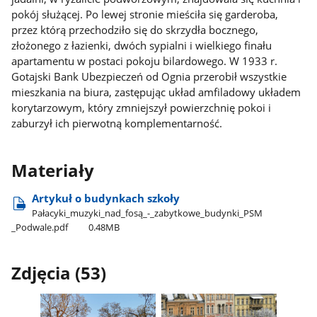
pokój służącej. Po lewej stronie mieściła się garderoba,
przez którą przechodziło się do skrzydła bocznego,
złożonego z łazienki, dwóch sypialni i wielkiego finału
apartamentu w postaci pokoju bilardowego. W 1933 r.
Gotajski Bank Ubezpieczeń od Ognia przerobił wszystkie
mieszkania na biura, zastępując układ amfiladowy układem
korytarzowym, który zmniejszył powierzchnię pokoi i
zaburzył ich pierwotną komplementarność.
Materiały
Artykuł o budynkach szkoły
Pałacyki​_muzyki​_nad​_fosą​_-​_zabytkowe​_budynki​_PSM​
_Podwale.pdf
0.48MB
Zdjęcia (53)