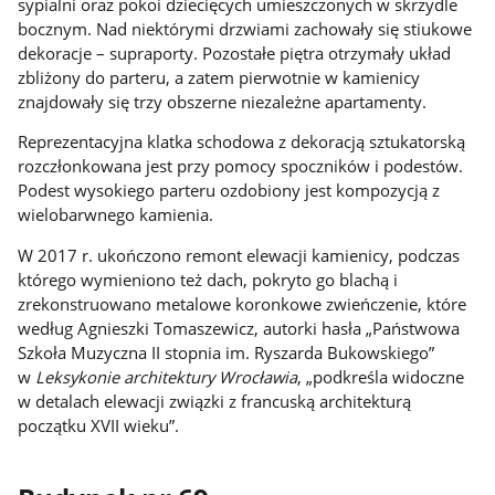
sypialni oraz pokoi dziecięcych umieszczonych w skrzydle
bocznym. Nad niektórymi drzwiami zachowały się stiukowe
dekoracje – supraporty. Pozostałe piętra otrzymały układ
zbliżony do parteru, a zatem pierwotnie w kamienicy
znajdowały się trzy obszerne niezależne apartamenty.
Reprezentacyjna klatka schodowa z dekoracją sztukatorską
rozczłonkowana jest przy pomocy spoczników i podestów.
Podest wysokiego parteru ozdobiony jest kompozycją z
wielobarwnego kamienia.
W 2017 r. ukończono remont elewacji kamienicy, podczas
którego wymieniono też dach, pokryto go blachą i
zrekonstruowano metalowe koronkowe zwieńczenie, które
według Agnieszki Tomaszewicz, autorki hasła „Państwowa
Szkoła Muzyczna II stopnia im. Ryszarda Bukowskiego”
w
Leksykonie architektury Wrocławia
, „podkreśla widoczne
w detalach elewacji związki z francuską architekturą
początku XVII wieku”.