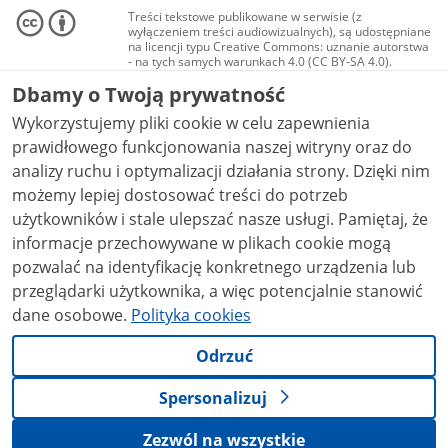
Treści tekstowe publikowane w serwisie (z
wyłączeniem treści audiowizualnych), są udostępniane
na licencji typu Creative Commons: uznanie autorstwa
- na tych samych warunkach 4.0 (CC BY-SA 4.0).
Materiały audiowizualne, w tym zdjęcia, materiały
Dbamy o Twoją prywatność
audio i wideo, są udostępniane na licencji typu
Creative Commons: uznanie autorstwa użycie
Wykorzystujemy pliki cookie w celu zapewnienia
niekomercyjne - bez utworów zależnych 4.0 (CC BY-
NC-ND 4.0), o ile nie jest to stwierdzone inaczej.
prawidłowego funkcjonowania naszej witryny oraz do
analizy ruchu i optymalizacji działania strony. Dzięki nim
możemy lepiej dostosować treści do potrzeb
użytkowników i stale ulepszać nasze usługi. Pamiętaj, że
informacje przechowywane w plikach cookie mogą
pozwalać na identyfikację konkretnego urządzenia lub
przeglądarki użytkownika, a więc potencjalnie stanowić
dane osobowe.
Polityka cookies
Odrzuć
Spersonalizuj
Zezwól na wszystkie