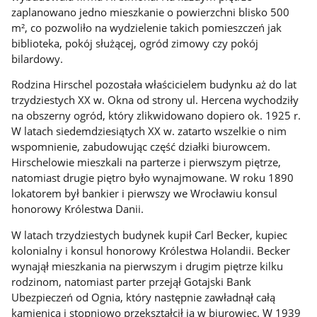
zaplanowano jedno mieszkanie o powierzchni blisko 500
m², co pozwoliło na wydzielenie takich pomieszczeń jak
biblioteka, pokój służącej, ogród zimowy czy pokój
bilardowy.
Rodzina Hirschel pozostała właścicielem budynku aż do lat
trzydziestych XX w. Okna od strony ul. Hercena wychodziły
na obszerny ogród, który zlikwidowano dopiero ok. 1925 r.
W latach siedemdziesiątych XX w. zatarto wszelkie o nim
wspomnienie, zabudowując część działki biurowcem.
Hirschelowie mieszkali na parterze i pierwszym piętrze,
natomiast drugie piętro było wynajmowane. W roku 1890
lokatorem był bankier i pierwszy we Wrocławiu konsul
honorowy Królestwa Danii.
W latach trzydziestych budynek kupił Carl Becker, kupiec
kolonialny i konsul honorowy Królestwa Holandii. Becker
wynajął mieszkania na pierwszym i drugim piętrze kilku
rodzinom, natomiast parter przejął Gotajski Bank
Ubezpieczeń od Ognia, który następnie zawładnął całą
kamienicą i stopniowo przekształcił ją w biurowiec. W 1939