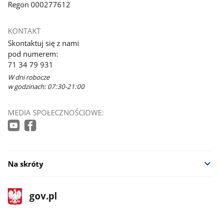
Regon 000277612
KONTAKT
Skontaktuj się z nami
pod numerem:
71 34 79 931
W dni robocze
w godzinach: 07:30-21:00
MEDIA SPOŁECZNOŚCIOWE:
Na skróty
stopka
Strona
gov.pl
gov.pl
główna