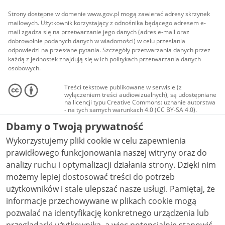
Strony dostępne w domenie www.gov.pl mogą zawierać adresy skrzynek
mailowych. Użytkownik korzystający z odnośnika będącego adresem e-
mail zgadza się na przetwarzanie jego danych (adres e-mail oraz
dobrowolnie podanych danych w wiadomości) w celu przesłania
odpowiedzi na przesłane pytania. Szczegóły przetwarzania danych przez
każdą z jednostek znajdują się w ich politykach przetwarzania danych
osobowych.
Treści tekstowe publikowane w serwisie (z
wyłączeniem treści audiowizualnych), są udostępniane
na licencji typu Creative Commons: uznanie autorstwa
- na tych samych warunkach 4.0 (CC BY-SA 4.0).
Materiały audiowizualne, w tym zdjęcia, materiały
Dbamy o Twoją prywatność
audio i wideo, są udostępniane na licencji typu
Creative Commons: uznanie autorstwa użycie
Wykorzystujemy pliki cookie w celu zapewnienia
niekomercyjne - bez utworów zależnych 4.0 (CC BY-
NC-ND 4.0), o ile nie jest to stwierdzone inaczej.
prawidłowego funkcjonowania naszej witryny oraz do
analizy ruchu i optymalizacji działania strony. Dzięki nim
możemy lepiej dostosować treści do potrzeb
użytkowników i stale ulepszać nasze usługi. Pamiętaj, że
informacje przechowywane w plikach cookie mogą
pozwalać na identyfikację konkretnego urządzenia lub