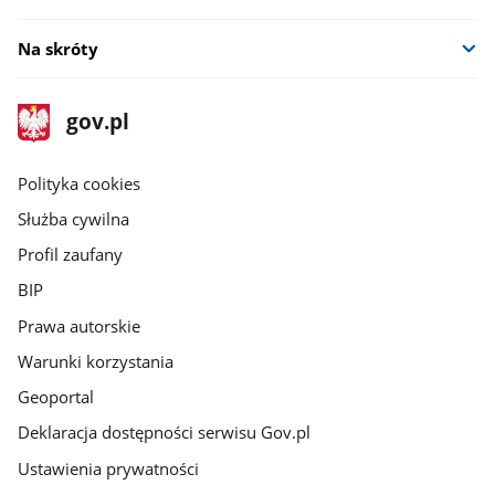
Na skróty
stopka
Strona
gov.pl
gov.pl
główna
gov.pl
Polityka cookies
Służba cywilna
Profil zaufany
BIP
Prawa autorskie
Warunki korzystania
Geoportal
Deklaracja dostępności serwisu Gov.pl
Ustawienia prywatności