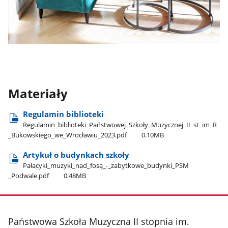
Materiały
Regulamin biblioteki
Regulamin​_biblioteki​_Państwowej​_Szkoły​_Muzycznej​_II​_st​_im​_R​
_Bukowskiego​_we​_Wrocławiu​_2023.pdf
0.10MB
Artykuł o budynkach szkoły
Pałacyki​_muzyki​_nad​_fosą​_-​_zabytkowe​_budynki​_PSM​
_Podwale.pdf
0.48MB
stopka
Państwowa Szkoła Muzyczna II stopnia im.