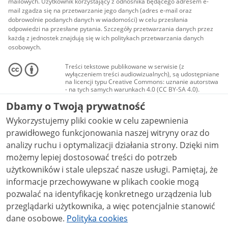
mailowych. Użytkownik korzystający z odnośnika będącego adresem e-
mail zgadza się na przetwarzanie jego danych (adres e-mail oraz
dobrowolnie podanych danych w wiadomości) w celu przesłania
odpowiedzi na przesłane pytania. Szczegóły przetwarzania danych przez
każdą z jednostek znajdują się w ich politykach przetwarzania danych
osobowych.
Treści tekstowe publikowane w serwisie (z
wyłączeniem treści audiowizualnych), są udostępniane
na licencji typu Creative Commons: uznanie autorstwa
- na tych samych warunkach 4.0 (CC BY-SA 4.0).
Materiały audiowizualne, w tym zdjęcia, materiały
Dbamy o Twoją prywatność
audio i wideo, są udostępniane na licencji typu
Creative Commons: uznanie autorstwa użycie
Wykorzystujemy pliki cookie w celu zapewnienia
niekomercyjne - bez utworów zależnych 4.0 (CC BY-
NC-ND 4.0), o ile nie jest to stwierdzone inaczej.
prawidłowego funkcjonowania naszej witryny oraz do
analizy ruchu i optymalizacji działania strony. Dzięki nim
możemy lepiej dostosować treści do potrzeb
użytkowników i stale ulepszać nasze usługi. Pamiętaj, że
informacje przechowywane w plikach cookie mogą
pozwalać na identyfikację konkretnego urządzenia lub
przeglądarki użytkownika, a więc potencjalnie stanowić
dane osobowe.
Polityka cookies