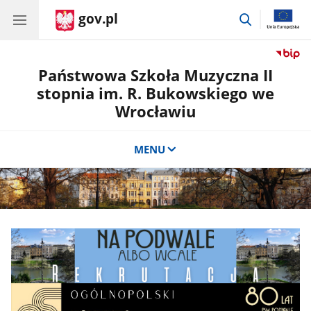
gov.pl
przejdź
do
wyszukiwar
Państwowa Szkoła Muzyczna II
stopnia im. R. Bukowskiego we
Wrocławiu
MENU
CSS
Baner
do
reklamowy
sekcji
Banner