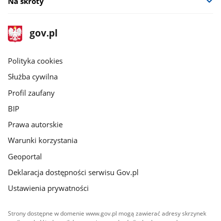
Na skróty
stopka
Strona
gov.pl
gov.pl
główna
gov.pl
Polityka cookies
Służba cywilna
Profil zaufany
BIP
Prawa autorskie
Warunki korzystania
Geoportal
Deklaracja dostępności serwisu Gov.pl
Ustawienia prywatności
Strony dostępne w domenie www.gov.pl mogą zawierać adresy skrzynek