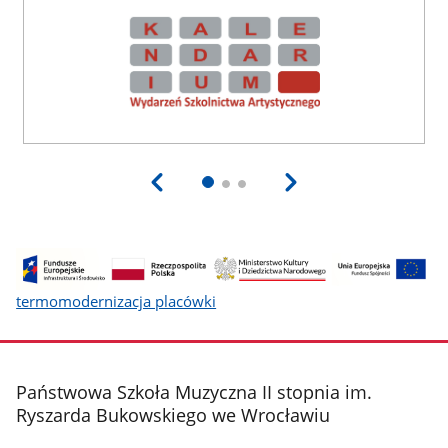
Kompleksowa
modernizacja
termomodernizacja placówki
energetyczna
wybranych
państwowych
placówek
stopka
Państwowa Szkoła Muzyczna II stopnia im.
szkolnictwa
artystycznego
Ryszarda Bukowskiego we Wrocławiu
w