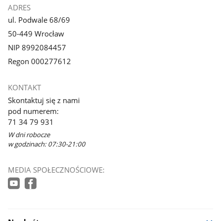
Polsce
ADRES
ul. Podwale 68/69
50-449 Wrocław
NIP 8992084457
Regon 000277612
KONTAKT
Skontaktuj się z nami
pod numerem:
71 34 79 931
W dni robocze
w godzinach: 07:30-21:00
MEDIA SPOŁECZNOŚCIOWE: