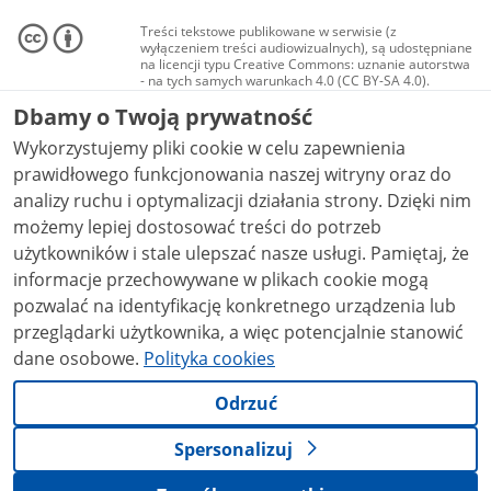
Treści tekstowe publikowane w serwisie (z
wyłączeniem treści audiowizualnych), są udostępniane
na licencji typu Creative Commons: uznanie autorstwa
- na tych samych warunkach 4.0 (CC BY-SA 4.0).
Materiały audiowizualne, w tym zdjęcia, materiały
Dbamy o Twoją prywatność
audio i wideo, są udostępniane na licencji typu
Creative Commons: uznanie autorstwa użycie
Wykorzystujemy pliki cookie w celu zapewnienia
niekomercyjne - bez utworów zależnych 4.0 (CC BY-
NC-ND 4.0), o ile nie jest to stwierdzone inaczej.
prawidłowego funkcjonowania naszej witryny oraz do
analizy ruchu i optymalizacji działania strony. Dzięki nim
możemy lepiej dostosować treści do potrzeb
użytkowników i stale ulepszać nasze usługi. Pamiętaj, że
informacje przechowywane w plikach cookie mogą
pozwalać na identyfikację konkretnego urządzenia lub
przeglądarki użytkownika, a więc potencjalnie stanowić
dane osobowe.
Polityka cookies
Odrzuć
Spersonalizuj