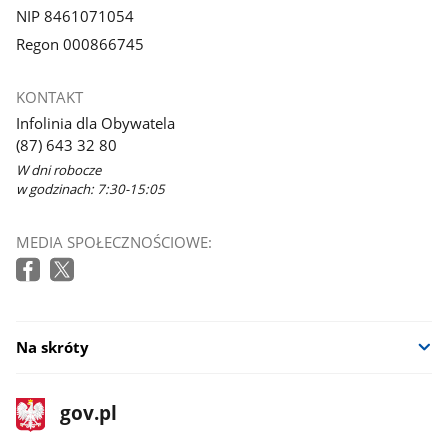
NIP 8461071054
Regon 000866745
KONTAKT
Infolinia dla Obywatela
(87) 643 32 80
W dni robocze
w godzinach: 7:30-15:05
MEDIA SPOŁECZNOŚCIOWE:
Na skróty
stopka
Strona
gov.pl
gov.pl
główna