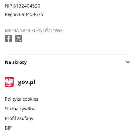
NIP 8132404520
Regon 690459675
MEDIA SPOŁECZNOŚCIOWE:
Na skróty
stopka
Strona
gov.pl
gov.pl
główna
gov.pl
Polityka cookies
Służba cywilna
Profil zaufany
BIP