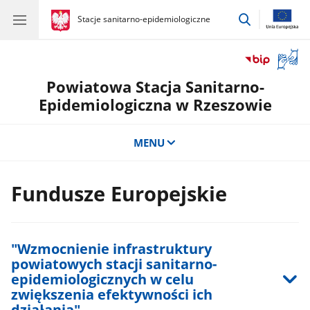
przejdź
gov.pl
Stacje sanitarno-epidemiologiczne
gov.pl
Stacje
do
sanitarno-
wyszukiwar
epidemiologiczne
Otwór
okno
Powiatowa Stacja Sanitarno-
z
tłuma
Epidemiologiczna w Rzeszowie
języka
migow
MENU
Fundusze Europejskie
"Wzmocnienie infrastruktury
powiatowych stacji sanitarno-
epidemiologicznych w celu
zwiększenia efektywności ich
działania"