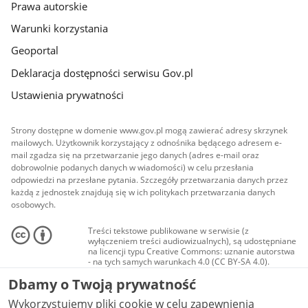
Prawa autorskie
Warunki korzystania
Geoportal
Deklaracja dostępności serwisu Gov.pl
Ustawienia prywatności
Strony dostępne w domenie www.gov.pl mogą zawierać adresy skrzynek
mailowych. Użytkownik korzystający z odnośnika będącego adresem e-
mail zgadza się na przetwarzanie jego danych (adres e-mail oraz
dobrowolnie podanych danych w wiadomości) w celu przesłania
odpowiedzi na przesłane pytania. Szczegóły przetwarzania danych przez
każdą z jednostek znajdują się w ich politykach przetwarzania danych
osobowych.
Treści tekstowe publikowane w serwisie (z
wyłączeniem treści audiowizualnych), są udostępniane
na licencji typu Creative Commons: uznanie autorstwa
- na tych samych warunkach 4.0 (CC BY-SA 4.0).
Materiały audiowizualne, w tym zdjęcia, materiały
Dbamy o Twoją prywatność
audio i wideo, są udostępniane na licencji typu
Creative Commons: uznanie autorstwa użycie
Wykorzystujemy pliki cookie w celu zapewnienia
niekomercyjne - bez utworów zależnych 4.0 (CC BY-